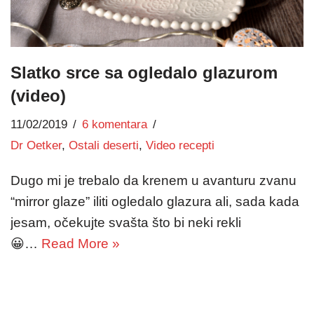
Slatko srce sa ogledalo glazurom
(video)
11/02/2019
6 komentara
Dr Oetker
,
Ostali deserti
,
Video recepti
Dugo mi je trebalo da krenem u avanturu zvanu
“mirror glaze” iliti ogledalo glazura ali, sada kada
jesam, očekujte svašta što bi neki rekli
😀…
Read More »