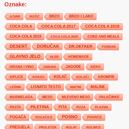
Oznake:
BRZO
BRZO I LAKO
AJVAR
BOŽIĆ
COCA COLA 2017
COCA COLA
COCA COLA 2018
COCA COLA 2019
COKE AND MEALS
COCA COLA 2020
DESERT
DORUČAK
DR.OETKER
FONDAN
GLAVNO JELO
HLEB
HOMEMADE
JAGODE
HRANA I VINO
KEKS
JABUKE
KIFLICE
KOLAČ
KROMPIR
KOKOS
KOLAČI
LISNATO TESTO
MALINE
LEŠNIK
MAFINI
MARMELADA
MESO
MLEVENO MESO
PALAČINKE
PILETINA
PITA
PASTA
PIZZA
PLAZMA
POSNO
POGAČA
POVRĆE
POGAČICE
PREDJELA
PROLETER
ROLAT
ROLNICE