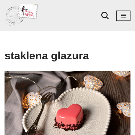
Skoči
na
sadržaj
staklena glazura