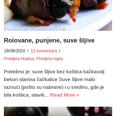
Rolovane, punjene, suve šljive
18/08/2010
12 komentara
Predjela hladna
,
Predjela topla
Potrebno je: suve šljive bez koštica kačkavalj
bekon slanina čačkalice Suve šljive malo
razvući (pošto su nabrane) i u sredinu, gde je
bila koštica, staviti…
Read More »