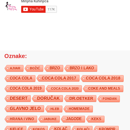
Oznake:
BRZO
BRZO I LAKO
AJVAR
BOŽIĆ
COCA COLA 2017
COCA COLA
COCA COLA 2018
COCA COLA 2019
COKE AND MEALS
COCA COLA 2020
DESERT
DORUČAK
DR.OETKER
FONDAN
GLAVNO JELO
HLEB
HOMEMADE
JAGODE
HRANA I VINO
KEKS
JABUKE
KIFLICE
KOLAČ
KROMPIR
KOKOS
KOLAČI