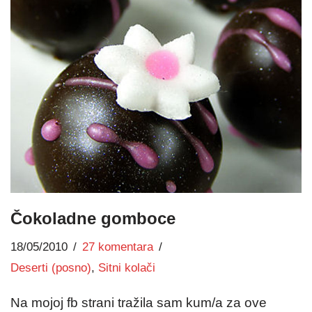
Čokoladne gomboce
18/05/2010
27 komentara
Deserti (posno)
,
Sitni kolači
Na mojoj fb strani tražila sam kum/a za ove