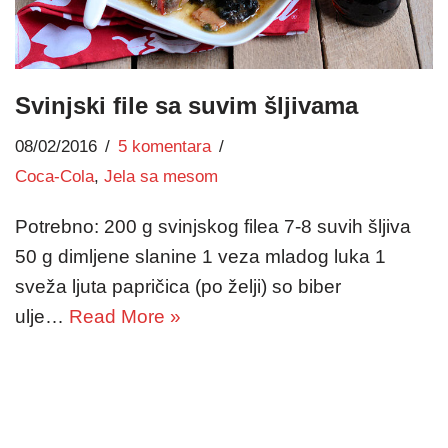
Svinjski file sa suvim šljivama
08/02/2016
5 komentara
Coca-Cola
,
Jela sa mesom
Potrebno: 200 g svinjskog filea 7-8 suvih šljiva
50 g dimljene slanine 1 veza mladog luka 1
sveža ljuta papričica (po želji) so biber
ulje…
Read More »