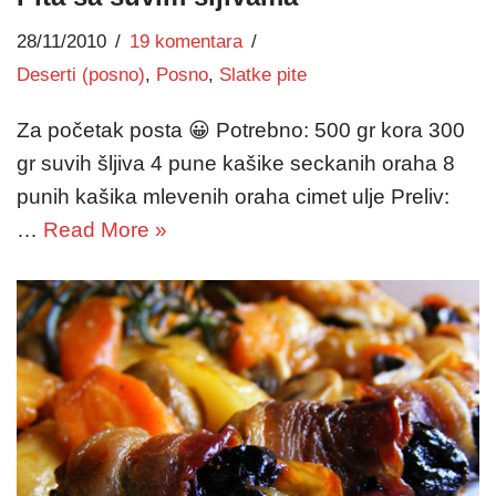
28/11/2010
19 komentara
Deserti (posno)
,
Posno
,
Slatke pite
Za početak posta 😀 Potrebno: 500 gr kora 300
gr suvih šljiva 4 pune kašike seckanih oraha 8
punih kašika mlevenih oraha cimet ulje Preliv:
…
Read More »