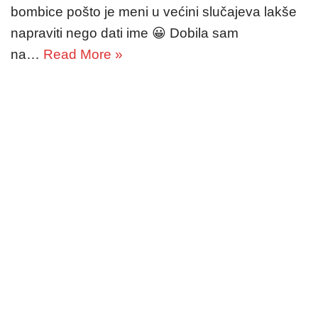
bombice pošto je meni u većini slučajeva lakše
napraviti nego dati ime 😀 Dobila sam
na…
Read More »