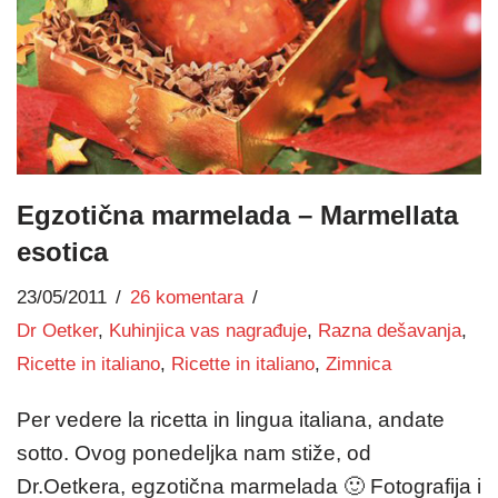
Egzotična marmelada – Marmellata
esotica
23/05/2011
26 komentara
Dr Oetker
,
Kuhinjica vas nagrađuje
,
Razna dešavanja
,
Ricette in italiano
,
Ricette in italiano
,
Zimnica
Per vedere la ricetta in lingua italiana, andate
sotto. Ovog ponedeljka nam stiže, od
Dr.Oetkera, egzotična marmelada 🙂 Fotografija i