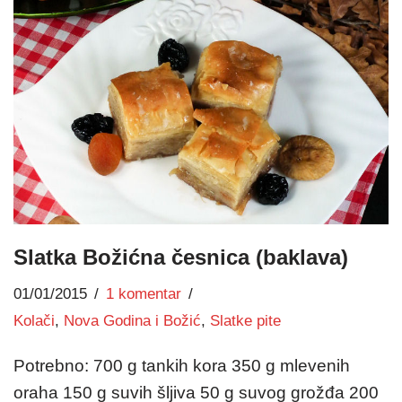
Slatka Božićna česnica (baklava)
01/01/2015
1 komentar
Kolači
,
Nova Godina i Božić
,
Slatke pite
Potrebno: 700 g tankih kora 350 g mlevenih
oraha 150 g suvih šljiva 50 g suvog grožđa 200