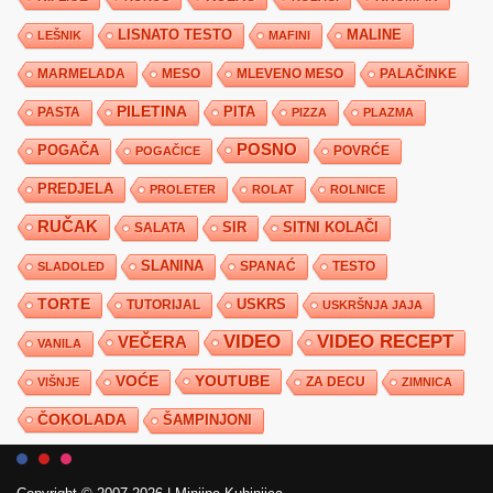
LISNATO TESTO
MALINE
LEŠNIK
MAFINI
MARMELADA
MESO
MLEVENO MESO
PALAČINKE
PILETINA
PITA
PASTA
PIZZA
PLAZMA
POSNO
POGAČA
POVRĆE
POGAČICE
PREDJELA
PROLETER
ROLAT
ROLNICE
RUČAK
SIR
SITNI KOLAČI
SALATA
SLANINA
SPANAĆ
TESTO
SLADOLED
TORTE
USKRS
TUTORIJAL
USKRŠNJA JAJA
VIDEO
VIDEO RECEPT
VEČERA
VANILA
YOUTUBE
VOĆE
ZA DECU
VIŠNJE
ZIMNICA
ČOKOLADA
ŠAMPINJONI