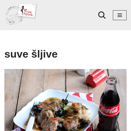
Skoči
na
sadržaj
suve šljive