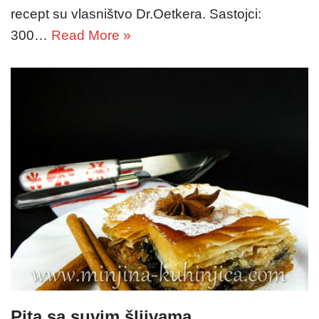
recept su vlasništvo Dr.Oetkera. Sastojci:
300…
Read More »
Pita sa suvim šljivama