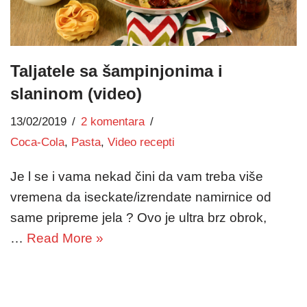
Taljatele sa šampinjonima i
slaninom (video)
13/02/2019
2 komentara
Coca-Cola
,
Pasta
,
Video recepti
Je l se i vama nekad čini da vam treba više
vremena da iseckate/izrendate namirnice od
same pripreme jela ? Ovo je ultra brz obrok,
…
Read More »