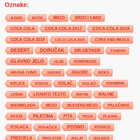
Oznake:
BRZO
BRZO I LAKO
AJVAR
BOŽIĆ
COCA COLA 2017
COCA COLA
COCA COLA 2018
COCA COLA 2019
COKE AND MEALS
COCA COLA 2020
DESERT
DORUČAK
DR.OETKER
FONDAN
GLAVNO JELO
HLEB
HOMEMADE
JAGODE
HRANA I VINO
KEKS
JABUKE
KIFLICE
KOLAČ
KROMPIR
KOKOS
KOLAČI
LISNATO TESTO
MALINE
LEŠNIK
MAFINI
MARMELADA
MESO
MLEVENO MESO
PALAČINKE
PILETINA
PITA
PASTA
PIZZA
PLAZMA
POSNO
POGAČA
POVRĆE
POGAČICE
PREDJELA
PROLETER
ROLAT
ROLNICE