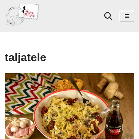
Skoči
na
sadržaj
taljatele