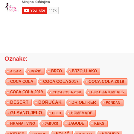
Oznake:
BRZO
BRZO I LAKO
AJVAR
BOŽIĆ
COCA COLA 2017
COCA COLA
COCA COLA 2018
COCA COLA 2019
COKE AND MEALS
COCA COLA 2020
DESERT
DORUČAK
DR.OETKER
FONDAN
GLAVNO JELO
HLEB
HOMEMADE
JAGODE
HRANA I VINO
KEKS
JABUKE
KIFLICE