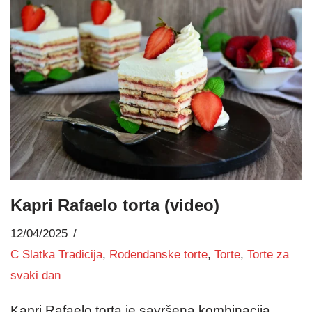
Kapri Rafaelo torta (video)
12/04/2025
C Slatka Tradicija
,
Rođendanske torte
,
Torte
,
Torte za
svaki dan
Kapri Rafaelo torta je savršena kombinacija