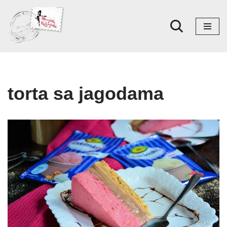
Skoči
na
sadržaj
torta sa jagodama