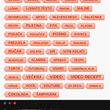
KOLAČ
KROMPIR
KOKOS
KOLAČI
LISNATO TESTO
MALINE
LEŠNIK
MAFINI
MARMELADA
MESO
MLEVENO MESO
PALAČINKE
PILETINA
PITA
PASTA
PIZZA
PLAZMA
POSNO
POGAČA
POVRĆE
POGAČICE
PREDJELA
PROLETER
ROLAT
ROLNICE
RUČAK
SIR
SITNI KOLAČI
SALATA
SLANINA
SPANAĆ
TESTO
SLADOLED
TORTE
USKRS
TUTORIJAL
USKRŠNJA JAJA
VIDEO
VIDEO RECEPT
VEČERA
VANILA
YOUTUBE
VOĆE
ZA DECU
VIŠNJE
ZIMNICA
ČOKOLADA
ŠAMPINJONI