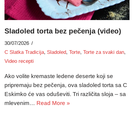
Sladoled torta bez pečenja (video)
30/07/2026
C Slatka Tradicija
,
Sladoled
,
Torte
,
Torte za svaki dan
,
Video recepti
Ako volite kremaste ledene deserte koji se
pripremaju bez pečenja, ova sladoled torta sa C
Eskimko će vas oduševiti. Tri različita sloja – sa
mlevenim…
Read More »