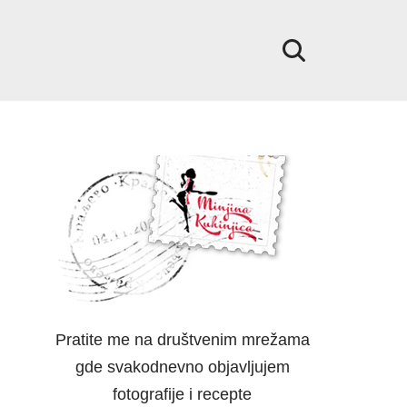
Pratite me na društvenim mrežama
gde svakodnevno objavljujem
fotografije i recepte