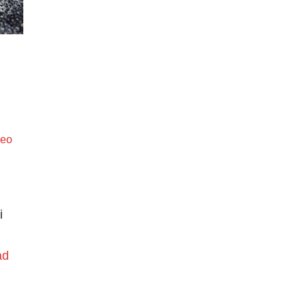
deo
i
ad