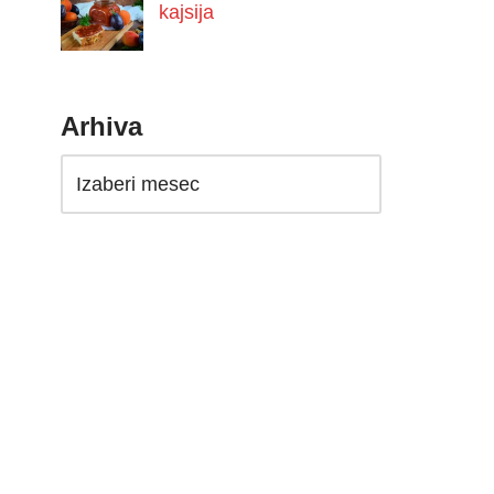
kajsija
Arhiva