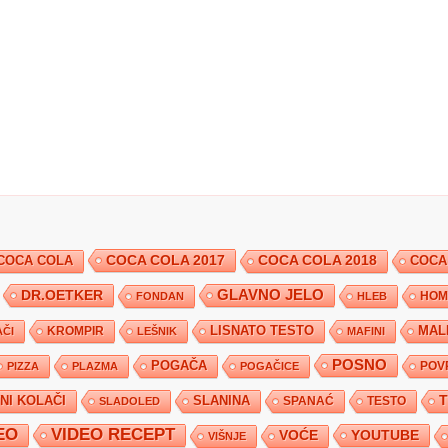
COCA COLA 2017
COCA COLA
COCA COLA 2018
COCA
DR.OETKER
GLAVNO JELO
FONDAN
HLEB
HOM
KROMPIR
LISNATO TESTO
MAL
ČI
LEŠNIK
MAFINI
POSNO
POGAČA
POV
PIZZA
PLAZMA
POGAČICE
TNI KOLAČI
SLANINA
SPANAĆ
TESTO
SLADOLED
EO
VIDEO RECEPT
YOUTUBE
VOĆE
VIŠNJE