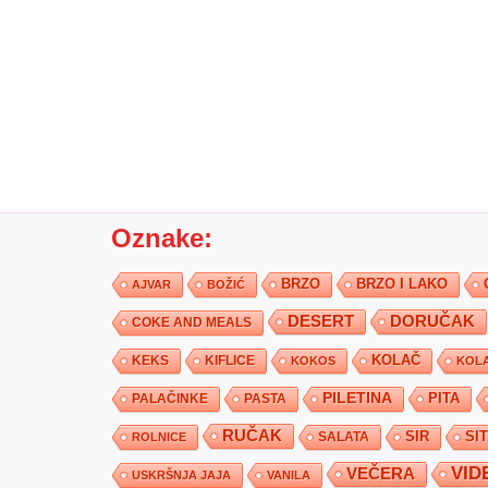
Oznake:
BRZO
BRZO I LAKO
AJVAR
BOŽIĆ
DESERT
DORUČAK
COKE AND MEALS
KEKS
KIFLICE
KOLAČ
KOKOS
KOLA
PILETINA
PITA
PALAČINKE
PASTA
RUČAK
SIR
SI
SALATA
ROLNICE
VID
VEČERA
USKRŠNJA JAJA
VANILA