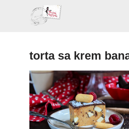
Skoči
na
sadržaj
torta sa krem ba