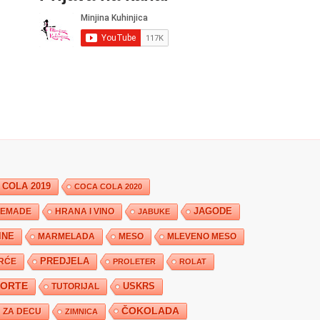
 COLA 2019
COCA COLA 2020
JAGODE
HRANA I VINO
EMADE
JABUKE
INE
MARMELADA
MESO
MLEVENO MESO
PREDJELA
RĆE
PROLETER
ROLAT
TORTE
USKRS
TUTORIJAL
ČOKOLADA
ZA DECU
ZIMNICA