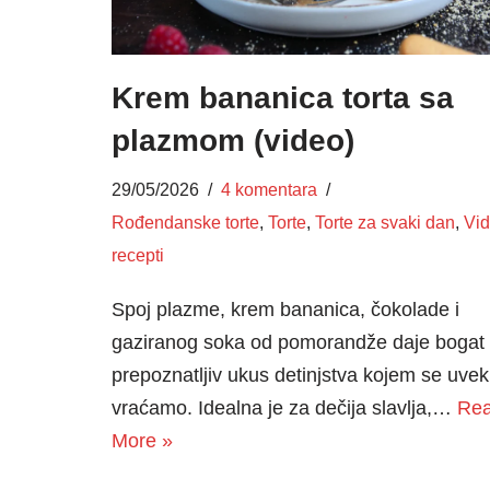
Krem bananica torta sa
plazmom (video)
29/05/2026
4 komentara
Rođendanske torte
,
Torte
,
Torte za svaki dan
,
Vi
recepti
Spoj plazme, krem bananica, čokolade i
gaziranog soka od pomorandže daje bogat 
prepoznatljiv ukus detinjstva kojem se uvek
vraćamo. Idealna je za dečija slavlja,…
Re
More »