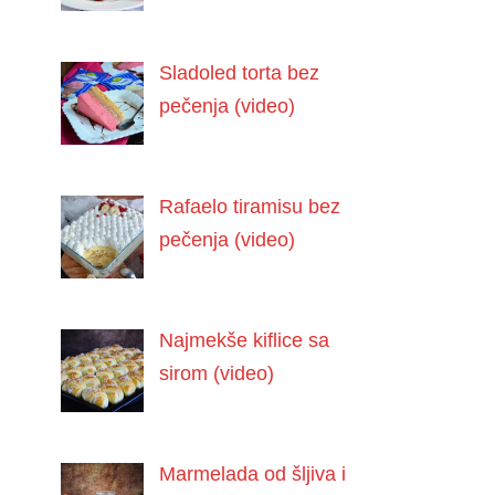
Sladoled torta bez
pečenja (video)
Rafaelo tiramisu bez
pečenja (video)
Najmekše kiflice sa
sirom (video)
Marmelada od šljiva i