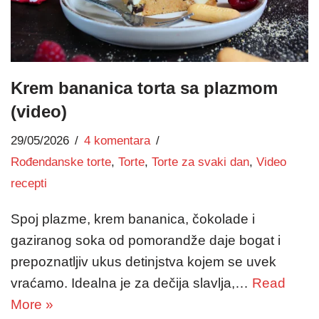
Krem bananica torta sa plazmom
(video)
29/05/2026
4 komentara
Rođendanske torte
,
Torte
,
Torte za svaki dan
,
Video
recepti
Spoj plazme, krem bananica, čokolade i
gaziranog soka od pomorandže daje bogat i
prepoznatljiv ukus detinjstva kojem se uvek
vraćamo. Idealna je za dečija slavlja,…
Read
More »