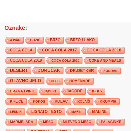
Oznake:
BRZO
BRZO I LAKO
AJVAR
BOŽIĆ
COCA COLA 2017
COCA COLA
COCA COLA 2018
COCA COLA 2019
COKE AND MEALS
COCA COLA 2020
DESERT
DORUČAK
DR.OETKER
FONDAN
GLAVNO JELO
HLEB
HOMEMADE
JAGODE
HRANA I VINO
KEKS
JABUKE
KIFLICE
KOLAČ
KROMPIR
KOKOS
KOLAČI
LISNATO TESTO
MALINE
LEŠNIK
MAFINI
MARMELADA
MESO
MLEVENO MESO
PALAČINKE