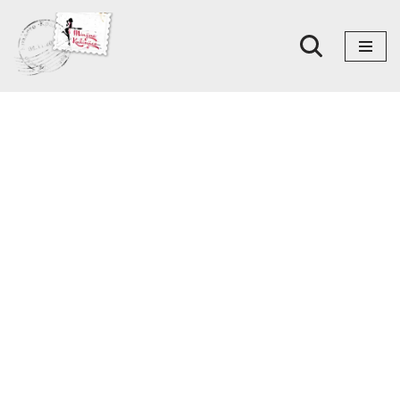
Skoči
na
sadržaj