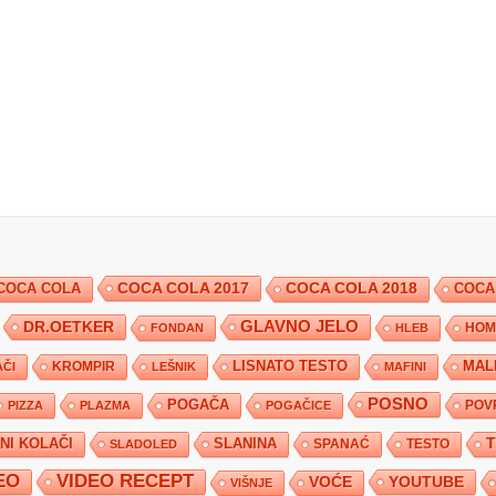
COCA COLA 2017
COCA COLA
COCA COLA 2018
COCA
DR.OETKER
GLAVNO JELO
FONDAN
HLEB
HOM
KROMPIR
LISNATO TESTO
MAL
ČI
LEŠNIK
MAFINI
POSNO
POGAČA
POV
PIZZA
PLAZMA
POGAČICE
TNI KOLAČI
SLANINA
SPANAĆ
TESTO
SLADOLED
EO
VIDEO RECEPT
YOUTUBE
VOĆE
VIŠNJE