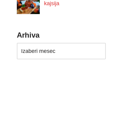
kajsija
Arhiva