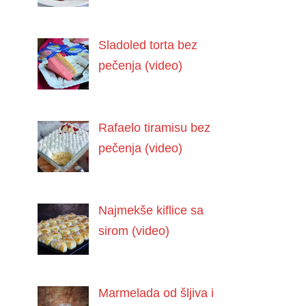
Sladoled torta bez
pečenja (video)
Rafaelo tiramisu bez
pečenja (video)
Najmekše kiflice sa
sirom (video)
Marmelada od šljiva i