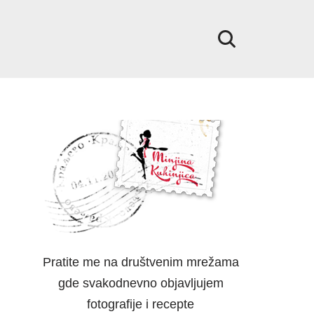
Pratite me na društvenim mrežama
gde svakodnevno objavljujem
fotografije i recepte