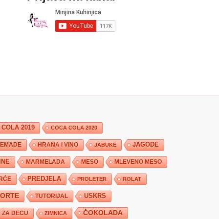
 COLA 2019
COCA COLA 2020
JAGODE
HRANA I VINO
EMADE
JABUKE
INE
MARMELADA
MESO
MLEVENO MESO
PREDJELA
RĆE
PROLETER
ROLAT
TORTE
USKRS
TUTORIJAL
ČOKOLADA
ZA DECU
ZIMNICA