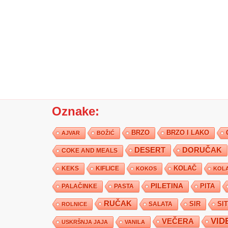
Oznake:
BRZO
BRZO I LAKO
AJVAR
BOŽIĆ
DESERT
DORUČAK
COKE AND MEALS
KEKS
KIFLICE
KOLAČ
KOKOS
KOLA
PILETINA
PITA
PALAČINKE
PASTA
RUČAK
SIR
SI
SALATA
ROLNICE
VID
VEČERA
USKRŠNJA JAJA
VANILA