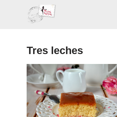
Skoči
na
sadržaj
Tres leches