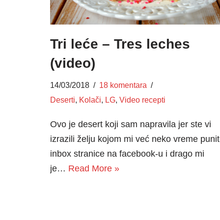
Tri leće – Tres leches
(video)
14/03/2018
18 komentara
Deserti
,
Kolači
,
LG
,
Video recepti
Ovo je desert koji sam napravila jer ste vi
izrazili želju kojom mi već neko vreme puni
inbox stranice na facebook-u i drago mi
je…
Read More »