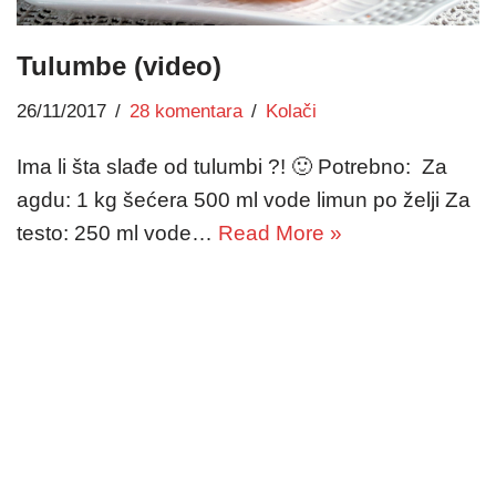
Tulumbe (video)
26/11/2017
28 komentara
Kolači
Ima li šta slađe od tulumbi ?! 🙂 Potrebno: Za
agdu: 1 kg šećera 500 ml vode limun po želji Za
testo: 250 ml vode…
Read More »