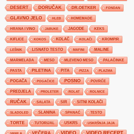
DESERT
DORUČAK
DR.OETKER
FONDAN
GLAVNO JELO
HLEB
HOMEMADE
JAGODE
HRANA I VINO
KEKS
JABUKE
KIFLICE
KOLAČ
KROMPIR
KOKOS
KOLAČI
LISNATO TESTO
MALINE
LEŠNIK
MAFINI
MARMELADA
MESO
MLEVENO MESO
PALAČINKE
PILETINA
PITA
PASTA
PIZZA
PLAZMA
POSNO
POGAČA
POVRĆE
POGAČICE
PREDJELA
PROLETER
ROLAT
ROLNICE
RUČAK
SIR
SITNI KOLAČI
SALATA
SLANINA
SPANAĆ
TESTO
SLADOLED
TORTE
USKRS
TUTORIJAL
USKRŠNJA JAJA
VIDEO
VIDEO RECEPT
VEČERA
VANILA