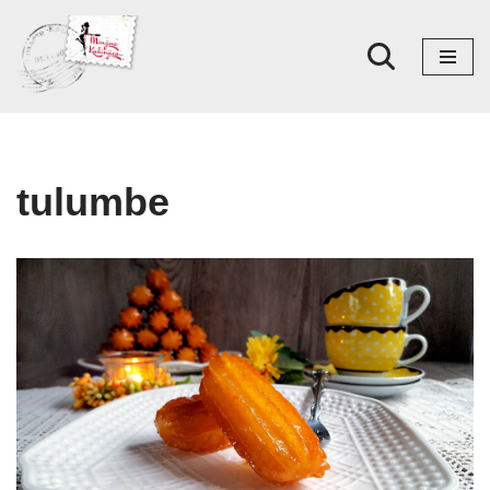
Skoči
na
sadržaj
tulumbe