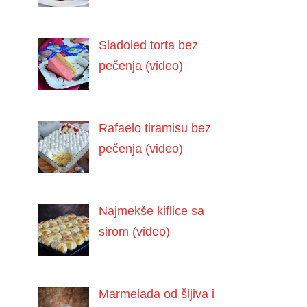
Sladoled torta bez
pečenja (video)
Rafaelo tiramisu bez
pečenja (video)
Najmekše kiflice sa
sirom (video)
Marmelada od šljiva i