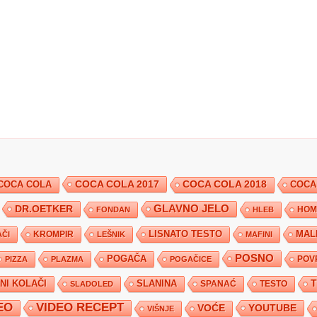
COCA COLA 2017
COCA COLA
COCA COLA 2018
COCA
DR.OETKER
GLAVNO JELO
FONDAN
HLEB
HOM
KROMPIR
LISNATO TESTO
MAL
ČI
LEŠNIK
MAFINI
POSNO
POGAČA
POV
PIZZA
PLAZMA
POGAČICE
TNI KOLAČI
SLANINA
SPANAĆ
TESTO
SLADOLED
EO
VIDEO RECEPT
YOUTUBE
VOĆE
VIŠNJE