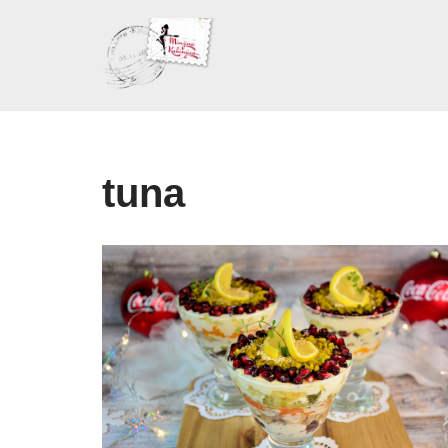
Skoči
na
sadržaj
tuna