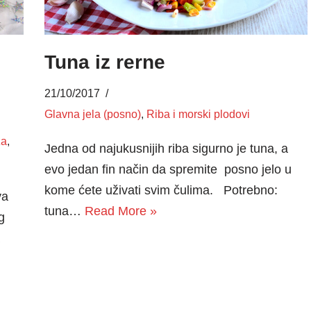
Tuna iz rerne
21/10/2017
Glavna jela (posno)
,
Riba i morski plodovi
za
,
Jedna od najukusnijih riba sigurno je tuna, a
evo jedan fin način da spremite posno jelo u
kome ćete uživati svim čulima. Potrebno:
va
tuna…
Read More »
g