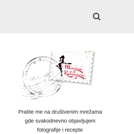
Pratite me na društvenim mrežama
gde svakodnevno objavljujem
fotografije i recepte