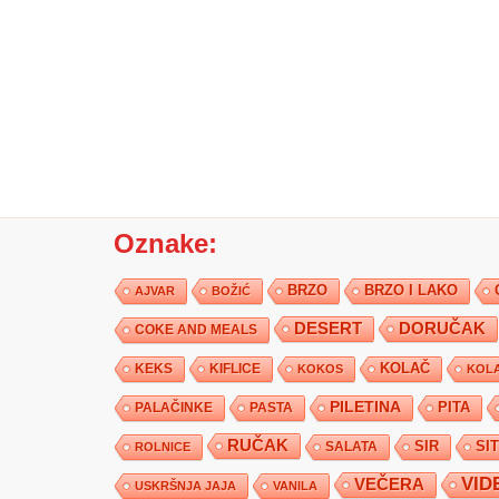
Oznake:
BRZO
BRZO I LAKO
AJVAR
BOŽIĆ
DESERT
DORUČAK
COKE AND MEALS
KEKS
KIFLICE
KOLAČ
KOKOS
KOLA
PILETINA
PITA
PALAČINKE
PASTA
RUČAK
SIR
SI
SALATA
ROLNICE
VID
VEČERA
USKRŠNJA JAJA
VANILA