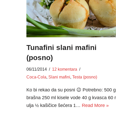
Tunafini slani mafini
(posno)
06/11/2014
12 komentara
Coca-Cola
,
Slani mafini
,
Testa (posno)
Ko bi rekao da su posni 😉 Potrebno: 500 g
brašna 250 ml kisele vode 40 g kvasca 60 
ulja ½ kašičice šećera 1…
Read More »