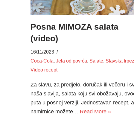
Posna MIMOZA salata
(video)
16/11/2023
Coca-Cola
,
Jela od povrća
,
Salate
,
Slavska trpe
Video recepti
Za slavu, za predjelo, doručak ili večeru i s
naša slavlja, salata koju svi obožavaju, ovo
puta u posnoj verziji. Jednostavan recept, a
namirnice možete…
Read More »