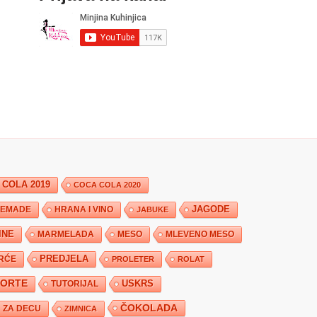
 COLA 2019
COCA COLA 2020
JAGODE
HRANA I VINO
EMADE
JABUKE
INE
MARMELADA
MESO
MLEVENO MESO
PREDJELA
RĆE
PROLETER
ROLAT
TORTE
USKRS
TUTORIJAL
ČOKOLADA
ZA DECU
ZIMNICA