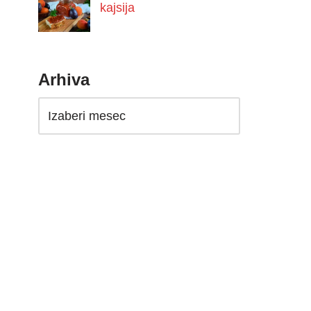
kajsija
Arhiva