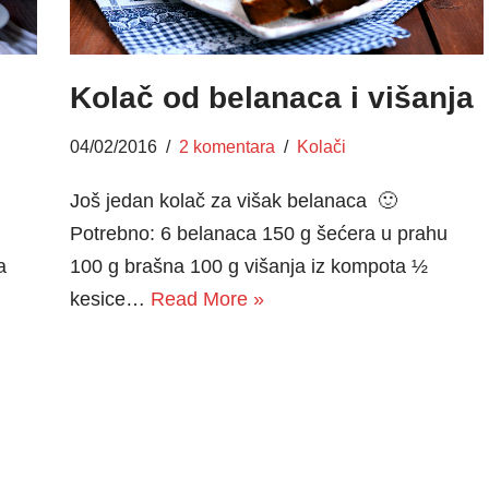
Kolač od belanaca i višanja
04/02/2016
2 komentara
Kolači
Još jedan kolač za višak belanaca 🙂
Potrebno: 6 belanaca 150 g šećera u prahu
a
100 g brašna 100 g višanja iz kompota ½
kesice…
Read More »