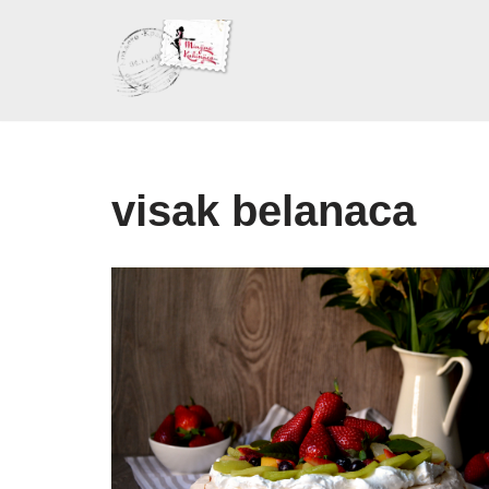
Skoči
na
sadržaj
visak belanaca