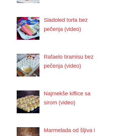
Sladoled torta bez
pečenja (video)
Rafaelo tiramisu bez
pečenja (video)
Najmekše kiflice sa
sirom (video)
Marmelada od šljiva i