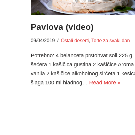
Pavlova (video)
09/04/2019
Ostali deserti
,
Torte za svaki dan
Potrebno: 4 belanceta prstohvat soli 225 g
šećera 1 kašičica gustina 2 kašičice Aroma
vanila 2 kašičice alkoholnog sirćeta 1 kesic
šlaga 100 ml hladnog…
Read More »