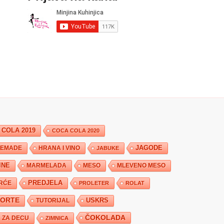
 COLA 2019
COCA COLA 2020
JAGODE
HRANA I VINO
EMADE
JABUKE
INE
MARMELADA
MESO
MLEVENO MESO
PREDJELA
RĆE
PROLETER
ROLAT
TORTE
USKRS
TUTORIJAL
ČOKOLADA
ZA DECU
ZIMNICA