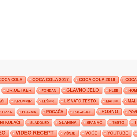
COCA COLA 2017
COCA COLA
COCA COLA 2018
COCA
DR.OETKER
GLAVNO JELO
FONDAN
HLEB
HOM
KROMPIR
LISNATO TESTO
MAL
ČI
LEŠNIK
MAFINI
POSNO
POGAČA
POV
PIZZA
PLAZMA
POGAČICE
TNI KOLAČI
SLANINA
SPANAĆ
TESTO
SLADOLED
EO
VIDEO RECEPT
YOUTUBE
VOĆE
VIŠNJE