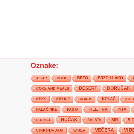
Oznake:
BRZO
BRZO I LAKO
AJVAR
BOŽIĆ
DESERT
DORUČAK
COKE AND MEALS
KEKS
KIFLICE
KOLAČ
KOKOS
KOLA
PILETINA
PITA
PALAČINKE
PASTA
RUČAK
SIR
SI
SALATA
ROLNICE
VID
VEČERA
USKRŠNJA JAJA
VANILA