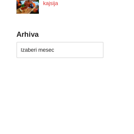
kajsija
Arhiva