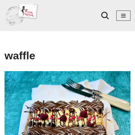
Skoči
na
sadržaj
waffle