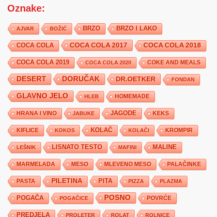
Oznake:
BRZO
BRZO I LAKO
AJVAR
BOŽIĆ
COCA COLA 2017
COCA COLA
COCA COLA 2018
COCA COLA 2019
COKE AND MEALS
COCA COLA 2020
DESERT
DORUČAK
DR.OETKER
FONDAN
GLAVNO JELO
HLEB
HOMEMADE
JAGODE
HRANA I VINO
KEKS
JABUKE
KIFLICE
KOLAČ
KROMPIR
KOKOS
KOLAČI
LISNATO TESTO
MALINE
LEŠNIK
MAFINI
MARMELADA
MESO
MLEVENO MESO
PALAČINKE
PILETINA
PITA
PASTA
PIZZA
PLAZMA
POSNO
POGAČA
POVRĆE
POGAČICE
PREDJELA
PROLETER
ROLAT
ROLNICE