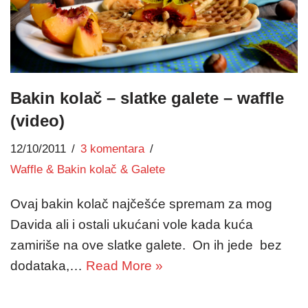
Bakin kolač – slatke galete – waffle
(video)
12/10/2011
3 komentara
Waffle & Bakin kolač & Galete
Ovaj bakin kolač najčešće spremam za mog
Davida ali i ostali ukućani vole kada kuća
zamiriše na ove slatke galete. On ih jede bez
dodataka,…
Read More »