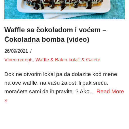
Waffle sa čokoladom i voćem –
Čokoladna bomba (video)
26/09/2021
Video recepti
,
Waffle & Bakin kolač & Galete
Dok ne otvorim lokal pa da dolazite kod mene
na ove waffle, na vašu žalost ili pak sreću,
moraćete sami da ih pravite. ? Ako…
Read More
»