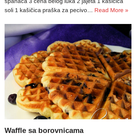
spanaća 3 čena belog luka 2 jajeta 1 kašičica
soli 1 kašičica praška za pecivo…
Read More »
Waffle sa borovnicama