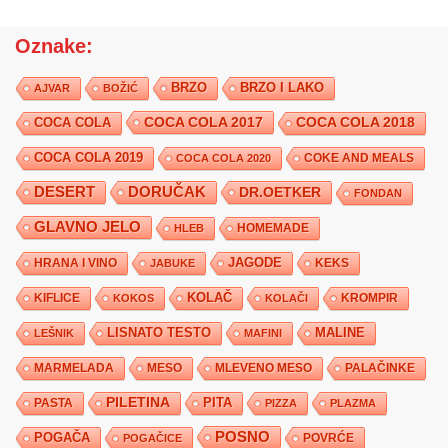
Oznake:
BRZO
BRZO I LAKO
AJVAR
BOŽIĆ
COCA COLA 2017
COCA COLA
COCA COLA 2018
COCA COLA 2019
COKE AND MEALS
COCA COLA 2020
DESERT
DORUČAK
DR.OETKER
FONDAN
GLAVNO JELO
HLEB
HOMEMADE
JAGODE
HRANA I VINO
KEKS
JABUKE
KIFLICE
KOLAČ
KROMPIR
KOKOS
KOLAČI
LISNATO TESTO
MALINE
LEŠNIK
MAFINI
MARMELADA
MESO
MLEVENO MESO
PALAČINKE
PILETINA
PITA
PASTA
PIZZA
PLAZMA
POSNO
POGAČA
POVRĆE
POGAČICE