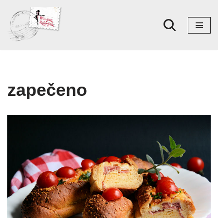
Skoči
na
sadržaj
zapečeno