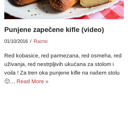
Punjene zapečene kifle (video)
01/10/2016
Razno
Red kobasice, red parmezana, red osmeha, red
uživanja, red nestrpljivih ukućana za stolom i
voila ! Za tren oka punjene kifle na našem stolu
🙂…
Read More »