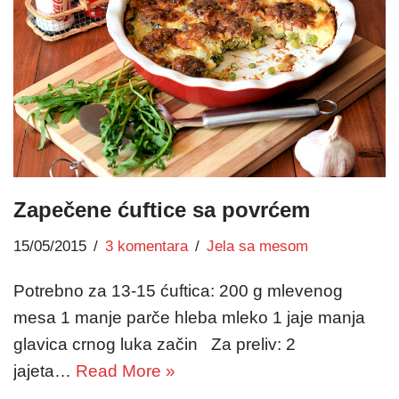
Zapečene ćuftice sa povrćem
15/05/2015
3 komentara
Jela sa mesom
Potrebno za 13-15 ćuftica: 200 g mlevenog
mesa 1 manje parče hleba mleko 1 jaje manja
glavica crnog luka začin Za preliv: 2
jajeta…
Read More »