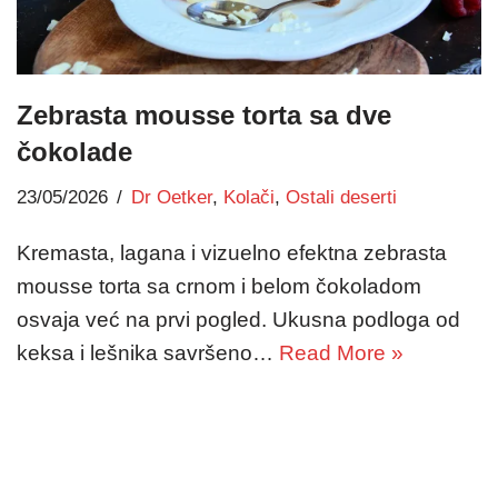
Zebrasta mousse torta sa dve
čokolade
23/05/2026
Dr Oetker
,
Kolači
,
Ostali deserti
Kremasta, lagana i vizuelno efektna zebrasta
mousse torta sa crnom i belom čokoladom
osvaja već na prvi pogled. Ukusna podloga od
keksa i lešnika savršeno…
Read More »