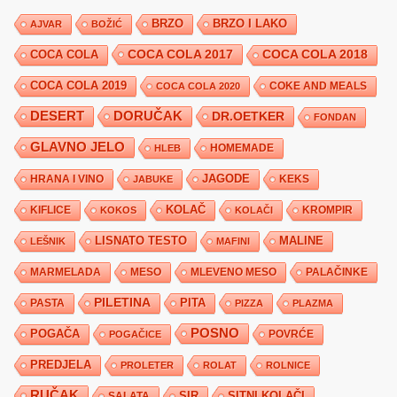
BRZO
BRZO I LAKO
AJVAR
BOŽIĆ
COCA COLA 2017
COCA COLA
COCA COLA 2018
COCA COLA 2019
COKE AND MEALS
COCA COLA 2020
DESERT
DORUČAK
DR.OETKER
FONDAN
GLAVNO JELO
HLEB
HOMEMADE
JAGODE
HRANA I VINO
KEKS
JABUKE
KIFLICE
KOLAČ
KROMPIR
KOKOS
KOLAČI
LISNATO TESTO
MALINE
LEŠNIK
MAFINI
MARMELADA
MESO
MLEVENO MESO
PALAČINKE
PILETINA
PITA
PASTA
PIZZA
PLAZMA
POSNO
POGAČA
POVRĆE
POGAČICE
PREDJELA
PROLETER
ROLAT
ROLNICE
RUČAK
SIR
SITNI KOLAČI
SALATA