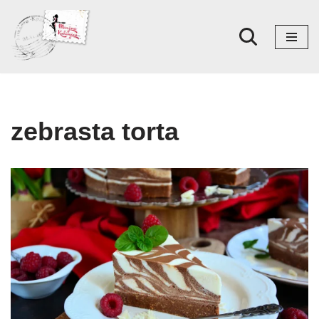
Skoči
na
sadržaj
zebrasta torta