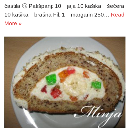
častila 🙂 Patišpanj: 10 jaja 10 kašika šećera
10 kašika brašna Fil: 1 margarin 250…
Read
More »