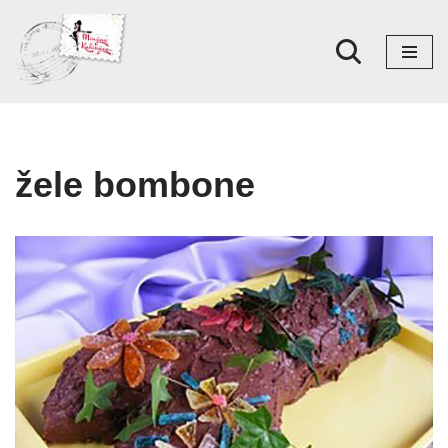
Skoči
na
sadržaj
žele bombone