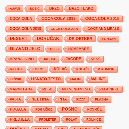
BRZO
BRZO I LAKO
AJVAR
BOŽIĆ
COCA COLA 2017
COCA COLA
COCA COLA 2018
COCA COLA 2019
COKE AND MEALS
COCA COLA 2020
DESERT
DORUČAK
DR.OETKER
FONDAN
GLAVNO JELO
HLEB
HOMEMADE
JAGODE
HRANA I VINO
KEKS
JABUKE
KIFLICE
KOLAČ
KROMPIR
KOKOS
KOLAČI
LISNATO TESTO
MALINE
LEŠNIK
MAFINI
MARMELADA
MESO
MLEVENO MESO
PALAČINKE
PILETINA
PITA
PASTA
PIZZA
PLAZMA
POSNO
POGAČA
POVRĆE
POGAČICE
PREDJELA
PROLETER
ROLAT
ROLNICE