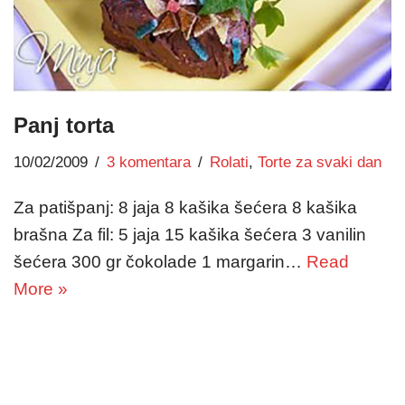
Panj torta
10/02/2009
3 komentara
Rolati
,
Torte za svaki dan
Za patišpanj: 8 jaja 8 kašika šećera 8 kašika
brašna Za fil: 5 jaja 15 kašika šećera 3 vanilin
šećera 300 gr čokolade 1 margarin…
Read
More »