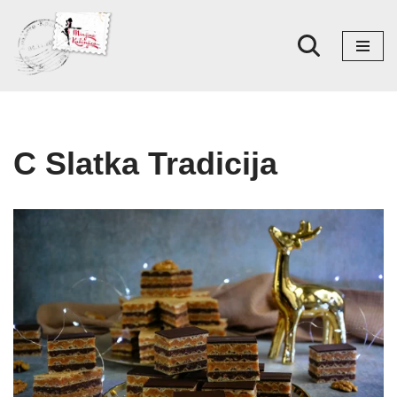
Skoči
na
sadržaj
C Slatka Tradicija