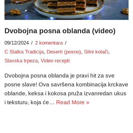
Dvobojna posna oblanda (video)
09/12/2024
2 komentara
C Slatka Tradicija
,
Deserti (posno)
,
Sitni kolači
,
Slavska trpeza
,
Video recepti
Dvobojna posna oblanda je pravi hit za sve
posne slave! Ova savršena kombinacija krckave
oblande, keksa i kokosa pruža izvanredan ukus
i teksturu, koja će…
Read More »