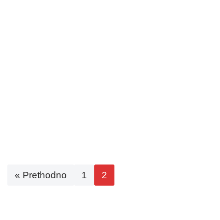
« Prethodno
1
2