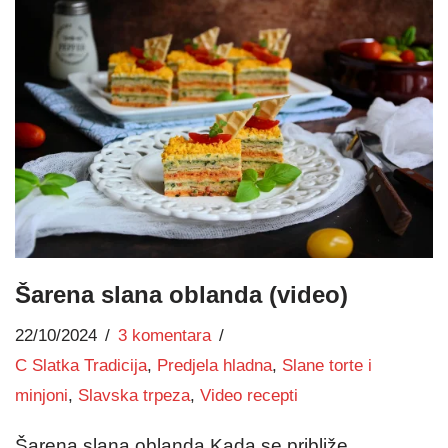
Šarena slana oblanda (video)
22/10/2024
3 komentara
C Slatka Tradicija
,
Predjela hladna
,
Slane torte i
minjoni
,
Slavska trpeza
,
Video recepti
Šarena slana oblanda Kada se približe