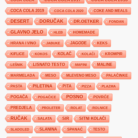
COCA COLA 2019
COKE AND MEALS
COCA COLA 2020
DESERT
DORUČAK
DR.OETKER
FONDAN
GLAVNO JELO
HLEB
HOMEMADE
JAGODE
HRANA I VINO
KEKS
JABUKE
KIFLICE
KOLAČ
KROMPIR
KOKOS
KOLAČI
LISNATO TESTO
MALINE
LEŠNIK
MAFINI
MARMELADA
MESO
MLEVENO MESO
PALAČINKE
PILETINA
PITA
PASTA
PIZZA
PLAZMA
POSNO
POGAČA
POVRĆE
POGAČICE
PREDJELA
PROLETER
ROLAT
ROLNICE
RUČAK
SIR
SITNI KOLAČI
SALATA
SLANINA
SPANAĆ
TESTO
SLADOLED