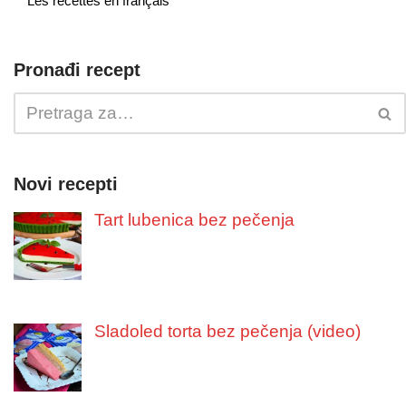
Les recettes en français
Pronađi recept
Novi recepti
Tart lubenica bez pečenja
Sladoled torta bez pečenja (video)