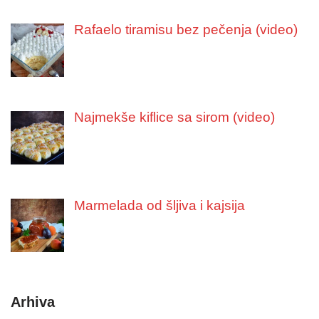
Rafaelo tiramisu bez pečenja (video)
Najmekše kiflice sa sirom (video)
Marmelada od šljiva i kajsija
Arhiva