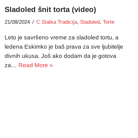
Sladoled šnit torta (video)
21/08/2024
C Slatka Tradicija
,
Sladoled
,
Torte
Leto je savršeno vreme za sladoled tortu, a
ledena Eskimko je baš prava za sve ljubitelje
divnih ukusa. Još ako dodam da je gotova
za…
Read More »