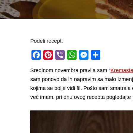
Podeli recept:
F
Pi
Vi
W
M
S
a
nt
b
h
e
h
Sredinom novembra pravila sam “
Kremaste
c
er
er
at
ss
ar
sam ponovo da ih napravim sa malo izmenje
e
e
s
e
e
kojima se bolje vidi fil. Pošto sam smatral
b
st
A
n
već imam, pri dnu ovog recepta pogledajte
o
p
g
o
p
er
k