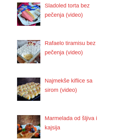
Sladoled torta bez
pečenja (video)
Rafaelo tiramisu bez
pečenja (video)
Najmekše kiflice sa
sirom (video)
Marmelada od šljiva i
kajsija