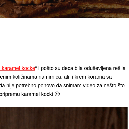
 karamel kocke
” i pošto su deca bila oduševljena rešila
nim količinama namirnica, ali i krem korama sa
a da nije potrebno ponovo da snimam video za nešto što
 pripremu karamel kocki 🙂