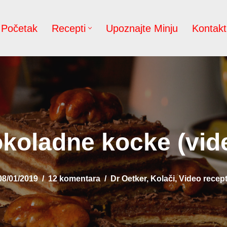
Početak
Recepti
Upoznajte Minju
Kontakt
koladne kocke (vid
08/01/2019
12 komentara
Dr Oetker
,
Kolači
,
Video recept