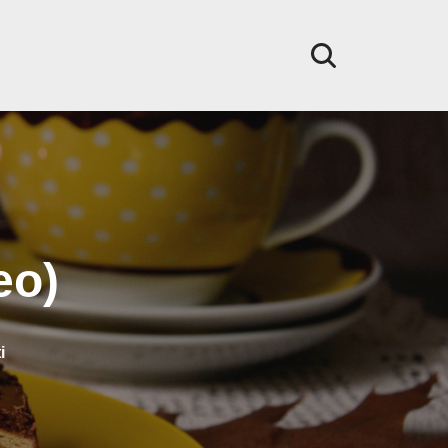
eo)
i