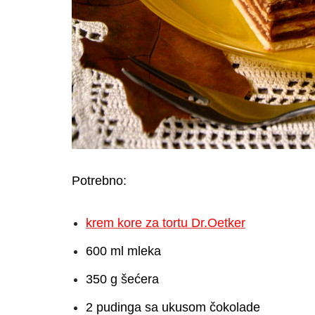
Potrebno:
krem kore za tortu Dr.Oetker
600 ml mleka
350 g šećera
2 pudinga sa ukusom čokolade