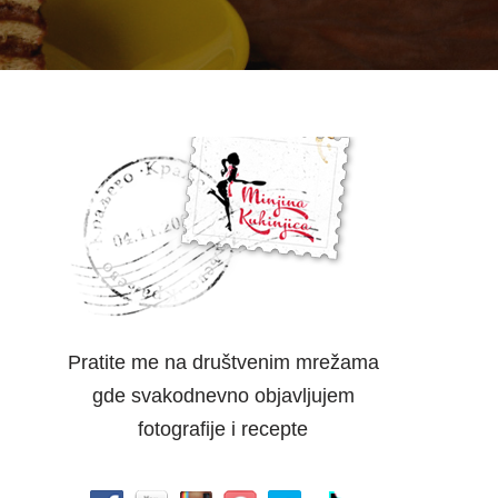
Pratite me na društvenim mrežama
gde svakodnevno objavljujem
fotografije i recepte