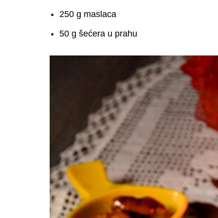
250 g maslaca
50 g šećera u prahu