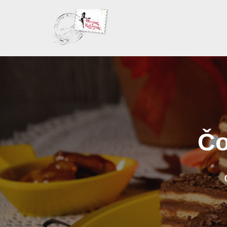
Skoči
na
sadržaj
Čo