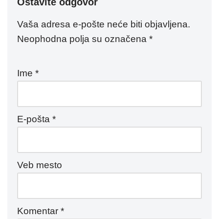
Ostavite odgovor
Vaša adresa e-pošte neće biti objavljena.
Neophodna polja su označena
*
Ime
*
E-pošta
*
Veb mesto
Komentar
*