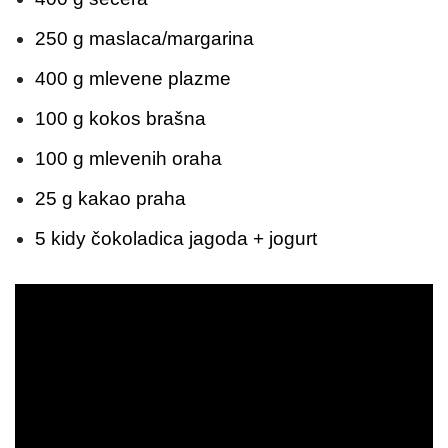
250 g maslaca/margarina
400 g mlevene plazme
100 g kokos brašna
100 g mlevenih oraha
25 g kakao praha
5 kidy čokoladica jagoda + jogurt