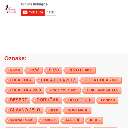
Oznake:
BRZO
BRZO I LAKO
AJVAR
BOŽIĆ
COCA COLA 2017
COCA COLA
COCA COLA 2018
COCA COLA 2019
COKE AND MEALS
COCA COLA 2020
DESERT
DORUČAK
DR.OETKER
FONDAN
GLAVNO JELO
HLEB
HOMEMADE
JAGODE
HRANA I VINO
KEKS
JABUKE