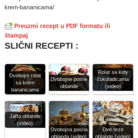
krem-bananicama/
Preuzmi recept u PDF formatu ili
štampaj
SLIČNI RECEPTI :
Rolat sa kidy
Dvobojni rolat
čokoladicama
Dvobojne posne
sa krem
(video)
oblande
bananicama
Jaffa oblande
(video)
Dvobojna posna
Dve brze
oblanda (video)
oblande (video)