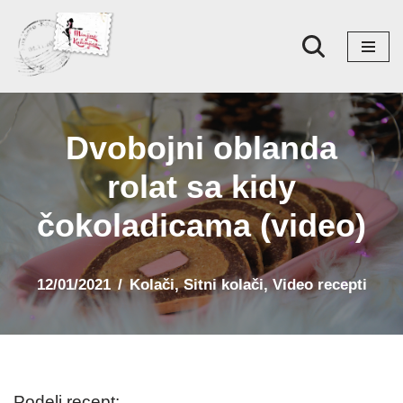
Skoči
na
sadržaj
Dvobojni oblanda
rolat sa kidy
čokoladicama (video)
12/01/2021
Kolači
,
Sitni kolači
,
Video recepti
Podeli recept: