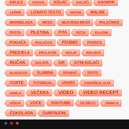
KIFLICE
KOLAČ
KROMPIR
KOKOS
KOLAČI
LISNATO TESTO
MALINE
LEŠNIK
MAFINI
MARMELADA
MESO
MLEVENO MESO
PALAČINKE
PILETINA
PITA
PASTA
PIZZA
PLAZMA
POSNO
POGAČA
POVRĆE
POGAČICE
PREDJELA
PROLETER
ROLAT
ROLNICE
RUČAK
SIR
SITNI KOLAČI
SALATA
SLANINA
SPANAĆ
TESTO
SLADOLED
TORTE
USKRS
TUTORIJAL
USKRŠNJA JAJA
VIDEO
VIDEO RECEPT
VEČERA
VANILA
YOUTUBE
VOĆE
ZA DECU
VIŠNJE
ZIMNICA
ČOKOLADA
ŠAMPINJONI