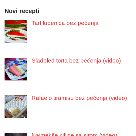
Novi recepti
Tart lubenica bez pečenja
Sladoled torta bez pečenja (video)
Rafaelo tiramisu bez pečenja (video)
Najmekše kiflice sa sirom (video)