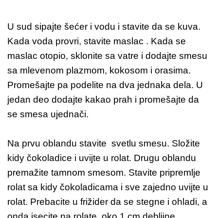
U sud sipajte šećer i vodu i stavite da se kuva.
Kada voda provri, stavite maslac . Kada se
maslac otopio, sklonite sa vatre i dodajte smesu
sa mlevenom plazmom, kokosom i orasima.
Promešajte pa podelite na dva jednaka dela. U
jedan deo dodajte kakao prah i promešajte da
se smesa ujednači.
Na prvu oblandu stavite svetlu smesu. Složite
kidy čokoladice i uvijte u rolat. Drugu oblandu
premažite tamnom smesom. Stavite pripremlje
rolat sa kidy čokoladicama i sve zajedno uvijte u
rolat. Prebacite u frižider da se stegne i ohladi, a
onda isecite na rolate, oko 1 cm debljine.