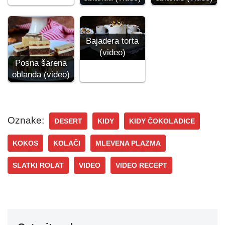
Bajadera torta
(video)
Posna šarena
oblanda (video)
Oznake:
DESERT
KIDY
KIDY ČOKOLADICE
KOKOS
KOLAČI
MLEVENA PLAZMA
SLATKI ROLAT
VIDEO
VIDEO RECEPT