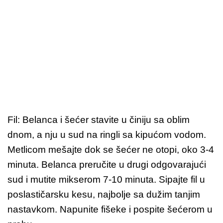
Fil: Belanca i šećer stavite u činiju sa oblim
dnom, a nju u sud na ringli sa kipućom vodom.
Metlicom mešajte dok se šećer ne otopi, oko 3-4
minuta. Belanca preručite u drugi odgovarajući
sud i mutite mikserom 7-10 minuta. Sipajte fil u
poslastičarsku kesu, najbolje sa dužim tanjim
nastavkom. Napunite fišeke i pospite šećerom u