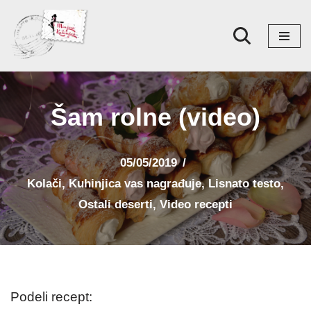
Skoči
na
sadržaj
Šam rolne (video)
05/05/2019
Kolači
,
Kuhinjica vas nagrađuje
,
Lisnato testo
,
Ostali deserti
,
Video recepti
Podeli recept: