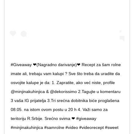
#Giveaway ❤(Nagradno darivanje)❤ Recept za šam rolne
imate ali, trebaju vam kalupi ? Sve što treba da uradite da
osvojite kalupe je da: 1. Zapratite, ako već niste, profile
@minjinakuhinjica & @dekorissimo 2.Tagujte u komentaru
3 vaša IG prijatelja 3.Tri srećna dobitnika biće proglašena
08.05. na istom ovom postu u 20 h 4. Važi samo za
teritoriju R.Srbije. Srećno svima ❤ #giveaway
#minjinakuhinjica #samrolne #video #videorecept #sweet