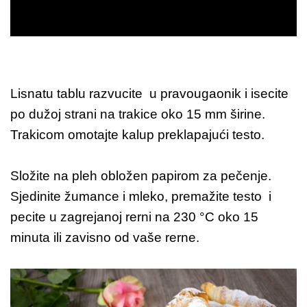
Lisnatu tablu razvucite u pravougaonik i isecite
po dužoj strani na trakice oko 15 mm širine.
Trakicom omotajte kalup preklapajući testo.
Složite na pleh obložen papirom za pečenje.
Sjedinite žumance i mleko, premažite testo i
pecite u zagrejanoj rerni na 230 °C oko 15
minuta ili zavisno od vaše rerne.