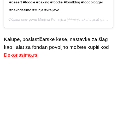
#desert #foodie #baking #foodie #foodblog #foodblogger
#dekorissimo #Minja #kraljevo
Објава коју дели
Minjina Kuhinjica
(@minjinakuhinjica) дана
5. М
Kalupe, poslastičarske kese, nastavke za šlag
kao i alat za fondan povoljno možete kupiti kod
Dekorissimo.rs