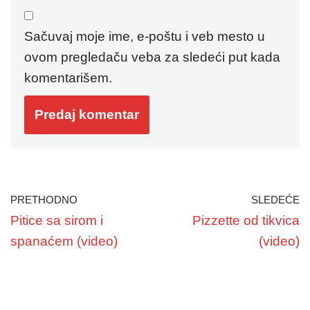
Sačuvaj moje ime, e-poštu i veb mesto u
ovom pregledaču veba za sledeći put kada
komentarišem.
PRETHODNO
SLEDEĆE
Pitice sa sirom i
Pizzette od tikvica
spanaćem (video)
(video)