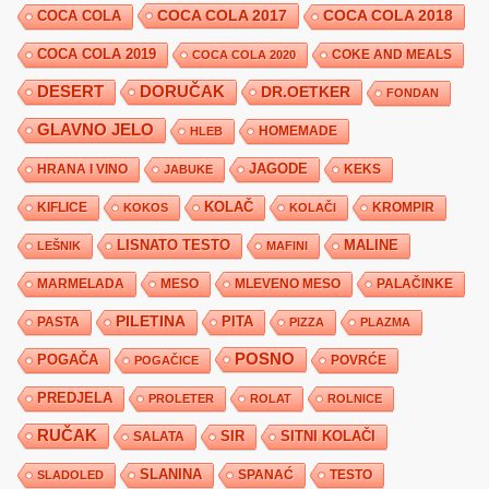
COCA COLA 2017
COCA COLA
COCA COLA 2018
COCA COLA 2019
COKE AND MEALS
COCA COLA 2020
DESERT
DORUČAK
DR.OETKER
FONDAN
GLAVNO JELO
HLEB
HOMEMADE
JAGODE
HRANA I VINO
KEKS
JABUKE
KIFLICE
KOLAČ
KROMPIR
KOKOS
KOLAČI
LISNATO TESTO
MALINE
LEŠNIK
MAFINI
MARMELADA
MESO
MLEVENO MESO
PALAČINKE
PILETINA
PITA
PASTA
PIZZA
PLAZMA
POSNO
POGAČA
POVRĆE
POGAČICE
PREDJELA
PROLETER
ROLAT
ROLNICE
RUČAK
SIR
SITNI KOLAČI
SALATA
SLANINA
SPANAĆ
TESTO
SLADOLED