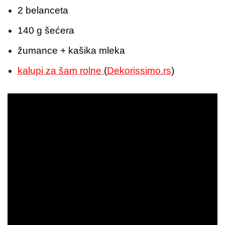
2 belanceta
140 g šećera
žumance + kašika mleka
kalupi za šam rolne
(
Dekorissimo.rs
)