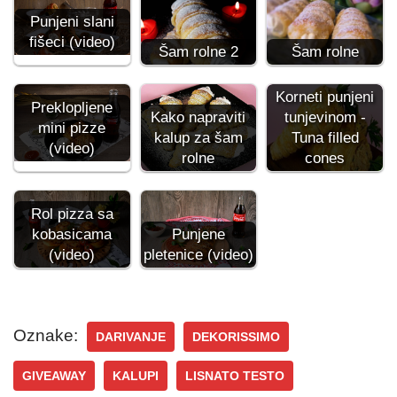
Punjeni slani
fišeci (video)
Šam rolne 2
Šam rolne
Korneti punjeni
Preklopljene
Kako napraviti
tunjevinom -
mini pizze
kalup za šam
Tuna filled
(video)
rolne
cones
Rol pizza sa
kobasicama
Punjene
(video)
pletenice (video)
Oznake:
DARIVANJE
DEKORISSIMO
GIVEAWAY
KALUPI
LISNATO TESTO