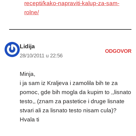
recepti/kako-napraviti-kalup-za-sam-
rolne/
Lidija
ODGOVOR
28/10/2011 u 22:56
Minja,
i ja sam iz Kraljeva i zamolila bih te za
pomoc, gde bih mogla da kupim to ,,lisnato
testo,, (znam za pastetice i druge lisnate
stvari ali za lisnato testo nisam cula)?
Hvala ti