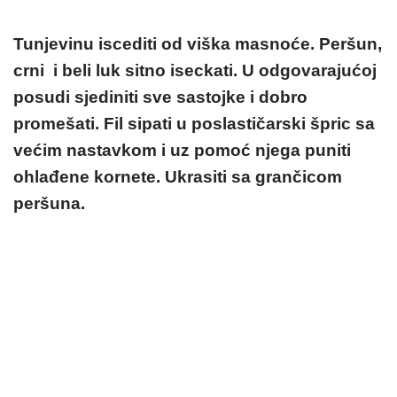
Tunjevinu iscediti od viška masnoće. Peršun,
crni i beli luk sitno iseckati. U odgovarajućoj
posudi sjediniti sve sastojke i dobro
promešati. Fil sipati u poslastičarski špric sa
većim nastavkom i uz pomoć njega puniti
ohlađene kornete. Ukrasiti sa grančicom
peršuna.