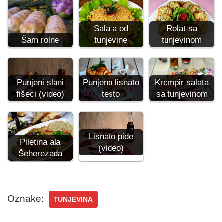
Salata od
Rolat sa
Šam rolne
tunjevine
tunjevinom
Punjeno lisnato
Punjeni slani
Krompir salata
testo
fišeci (video)
sa tunjevinom
Lisnato pide
Piletina ala
(video)
Šeherezada
Oznake:
TUNJEVINA