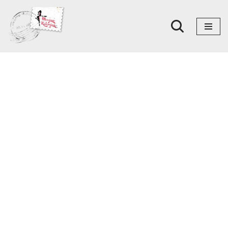
Skoči
na
sadržaj