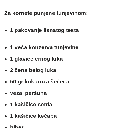
Za kornete punjene tunjevinom:
1 pakovanje lisnatog testa
1 veća konzerva tunjevine
1 glavice crnog luka
2 čena belog luka
50 gr kukuruza šećeca
veza peršuna
1 kašičice senfa
1 kašičice kečapa
biber