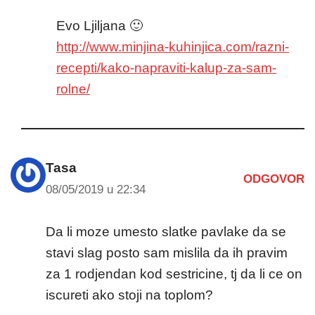
Evo Ljiljana 🙂
http://www.minjina-kuhinjica.com/razni-
recepti/kako-napraviti-kalup-za-sam-
rolne/
Tasa
ODGOVOR
08/05/2019 u 22:34
Da li moze umesto slatke pavlake da se
stavi slag posto sam mislila da ih pravim
za 1 rodjendan kod sestricine, tj da li ce on
iscureti ako stoji na toplom?