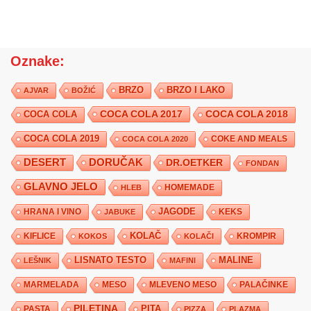
Oznake:
BRZO
BRZO I LAKO
AJVAR
BOŽIĆ
COCA COLA 2017
COCA COLA
COCA COLA 2018
COCA COLA 2019
COKE AND MEALS
COCA COLA 2020
DESERT
DORUČAK
DR.OETKER
FONDAN
GLAVNO JELO
HLEB
HOMEMADE
JAGODE
HRANA I VINO
KEKS
JABUKE
KIFLICE
KOLAČ
KROMPIR
KOKOS
KOLAČI
LISNATO TESTO
MALINE
LEŠNIK
MAFINI
MARMELADA
MESO
MLEVENO MESO
PALAČINKE
PILETINA
PITA
PASTA
PIZZA
PLAZMA