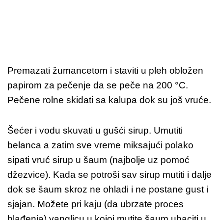
Premazati žumancetom i staviti u pleh obložen
papirom za pečenje da se peče na 200 °C.
Pečene rolne skidati sa kalupa dok su još vruće.
Šećer i vodu skuvati u gušći sirup. Umutiti
belanca a zatim sve vreme miksajući polako
sipati vruć sirup u šaum (najbolje uz pomoć
džezvice). Kada se potroši sav sirup mutiti i dalje
dok se šaum skroz ne ohladi i ne postane gust i
sjajan. Možete pri kaju (da ubrzate proces
hlađenja) vanglicu u kojoj mutite šaum ubaciti u