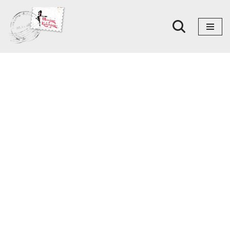
Skoči
na
sadržaj