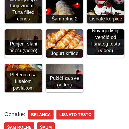
tunjevinom -
Tuna filled
cones
Šam rolne 2
Lisnate korpice
Novogodišnji
venčić od
Punjeni slani
lisnatog testa
fišeci (video)
(video)
Jogurt kiflice
Pletenica sa
Pužići za sve
kiselom
(video)
pavlakom
Oznake:
BELANCA
LISNATO TESTO
ŠAM ROLNE
ŠAUM