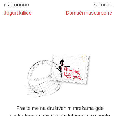
PRETHODNO
SLEDEĆE
Jogurt kiflice
Domaći mascarpone
Pratite me na društvenim mrežama gde
svakodnevno objavljujem fotografije i recepte