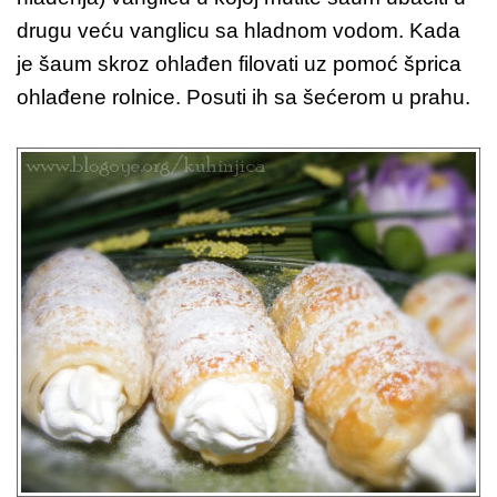
drugu veću vanglicu sa hladnom vodom. Kada
je šaum skroz ohlađen filovati uz pomoć šprica
ohlađene rolnice. Posuti ih sa šećerom u prahu.