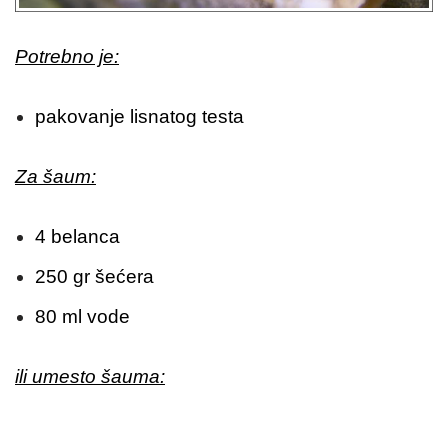
Potrebno je:
pakovanje lisnatog testa
Za šaum:
4 belanca
250 gr šećera
80 ml vode
ili umesto šauma: