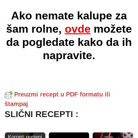
Ako nemate kalupe za
šam rolne,
ovde
možete
da pogledate kako da ih
napravite.
Preuzmi recept u PDF formatu ili
štampaj
SLIČNI RECEPTI :
Korneti punjeni