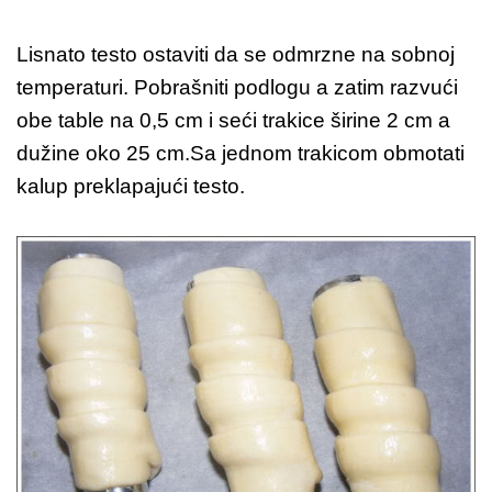
Lisnato testo ostaviti da se odmrzne na sobnoj
temperaturi. Pobrašniti podlogu a zatim razvući
obe table na 0,5 cm i seći trakice širine 2 cm a
dužine oko 25 cm.
Sa jednom trakicom obmotati
kalup preklapajući testo.