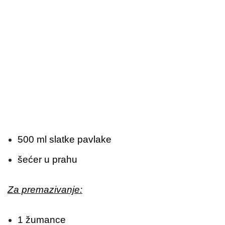
500 ml slatke pavlake
šećer u prahu
Za premazivanje:
1 žumance