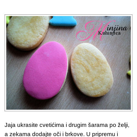
Jaja ukrasite cvetićima i drugim šarama po želji,
a zekama dodajte oči i brkove. U pripremu i