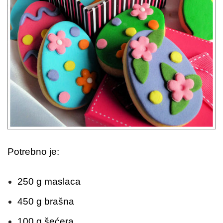
Potrebno je:
250 g maslaca
450 g brašna
100 g šećera