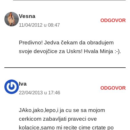
Vesna
ODGOVOR
11/04/2012 u 08:47
Predivno! Jedva čekam da obradujem
svoje devojčice za Uskrs! Hvala Minja :-).
Iva
ODGOVOR
22/04/2013 u 17:46
JAko,jako,lepo,i ja cu se sa mojom
cerkicom zabavljati praveci ove
kolacice,samo mi recite cime crtate po