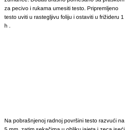
za pecivo i rukama umesiti testo. Pripremljeno
testo uviti u rastegljivu foliju i ostaviti u frižideru 1
h .
Na pobrašnjenoj radnoj površini testo razvući na
5 mm, zatim sekačima u obliku jajeta i zeca iseći