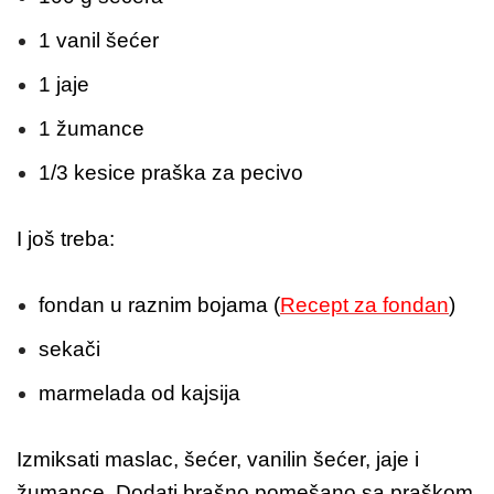
1 vanil šećer
1 jaje
1 žumance
1/3 kesice praška za pecivo
I još treba:
fondan u raznim bojama (
Recept za fondan
)
sekači
marmelada od kajsija
Izmiksati maslac, šećer, vanilin šećer, jaje i
žumance. Dodati brašno pomešano sa praškom