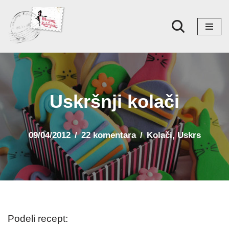
Skoči
na
sadržaj
Uskršnji kolači
09/04/2012
22 komentara
Kolači
,
Uskrs
Podeli recept: