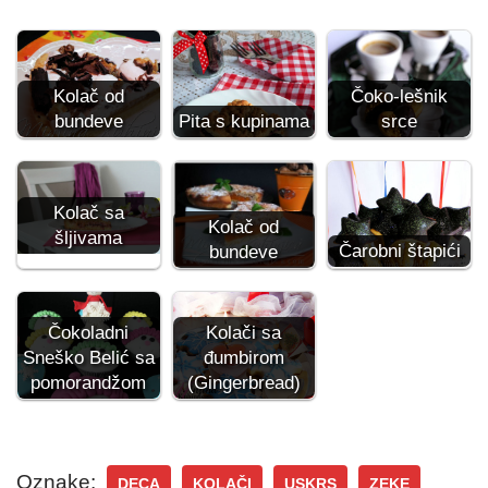
Kolač od
Čoko-lešnik
bundeve
Pita s kupinama
srce
Kolač sa
Kolač od
šljivama
Čarobni štapići
bundeve
Čokoladni
Kolači sa
Sneško Belić sa
đumbirom
pomorandžom
(Gingerbread)
Oznake:
DECA
KOLAČI
USKRS
ZEKE