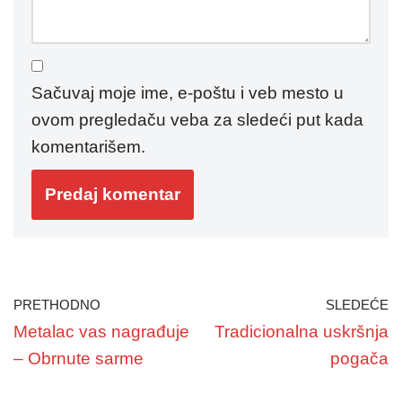
Sačuvaj moje ime, e-poštu i veb mesto u
ovom pregledaču veba za sledeći put kada
komentarišem.
PRETHODNO
SLEDEĆE
Metalac vas nagrađuje
Tradicionalna uskršnja
– Obrnute sarme
pogača