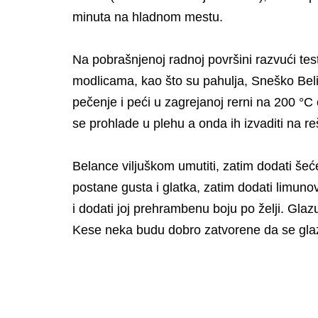
minuta na hladnom mestu.
Na pobrašnjenoj radnoj površini razvući te
modlicama, kao što su pahulja, Sneško Belić, 
pečenje i peći u zagrejanoj rerni na 200 °
se prohlade u plehu a onda ih izvaditi na r
Belance viljuškom umutiti, zatim dodati šeć
postane gusta i glatka, zatim dodati limunov 
i dodati joj prehrambenu boju po želji. Glazu
Kese neka budu dobro zatvorene da se glaz