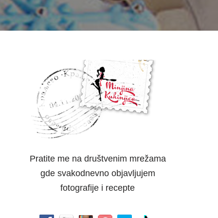
Pratite me na društvenim mrežama
gde svakodnevno objavljujem
fotografije i recepte