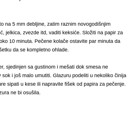
sto na 5 mm debljine, zatim raznim novogodišnjim
jelkica, zvezde itd, vaditi keksiće. Složiti na papir za
C oko 10 minuta. Pečene kolače ostavite par minuta da
ešetku da se kompletno ohlade.
er, sjedinjen sa gustinom i mešati dok smesa ne
sok i još malo umutiti. Glazuru podeliti u nekoliko činija
re sipati u kese ili napravite fišek od papira za pečenje.
ura ne bi osušila.