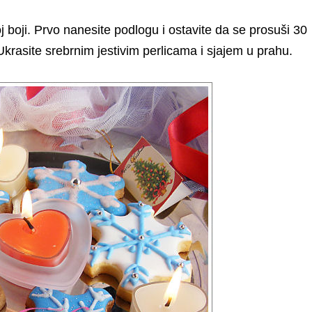
oj boji. Prvo nanesite podlogu i ostavite da se prosuši 30
. Ukrasite srebrnim jestivim perlicama i sjajem u prahu.