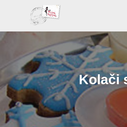
Skoči
na
sadržaj
Kolači