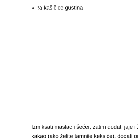
½ kašičice gustina
Izmiksati maslac i šećer, zatim dodati jaje 
kakao (ako želite tamnije keksiće), dodati p