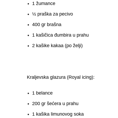
1 žumance
½ praška za pecivo
400 gr brašna
1 kašičica đumbira u prahu
2 kašike kakaa (po želji)
Kraljevska glazura (Royal icing):
1 belance
200 gr šećera u prahu
1 kašika limunovog soka