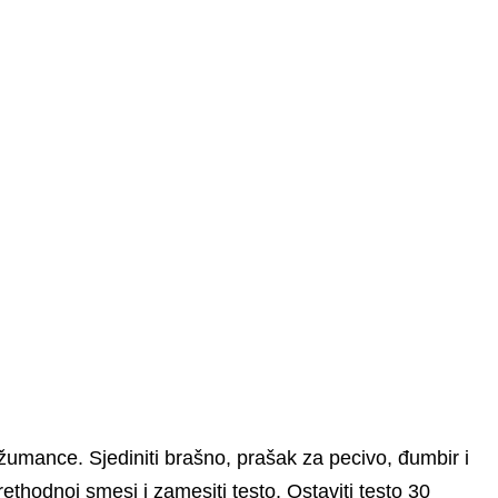
i žumance. Sjediniti brašno, prašak za pecivo, đumbir i
rethodnoj smesi i zamesiti testo. Ostaviti testo 30