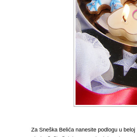
Za Sneška Belića nanesite podlogu u beloj b