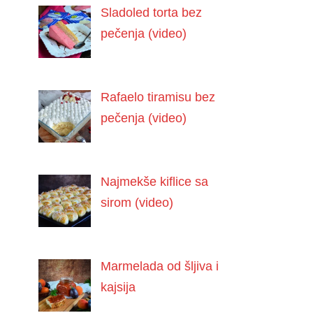
Sladoled torta bez
pečenja (video)
Rafaelo tiramisu bez
pečenja (video)
Najmekše kiflice sa
sirom (video)
Marmelada od šljiva i
kajsija