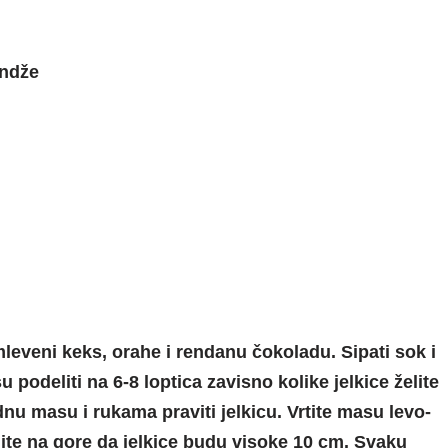
andže
mleveni keks, orahe i rendanu čokoladu. Sipati sok i
podeliti na 6-8 loptica zavisno kolike jelkice želite
adnu masu i rukama praviti jelkicu. Vrtite masu levo-
jte na gore da jelkice budu visoke 10 cm. Svaku