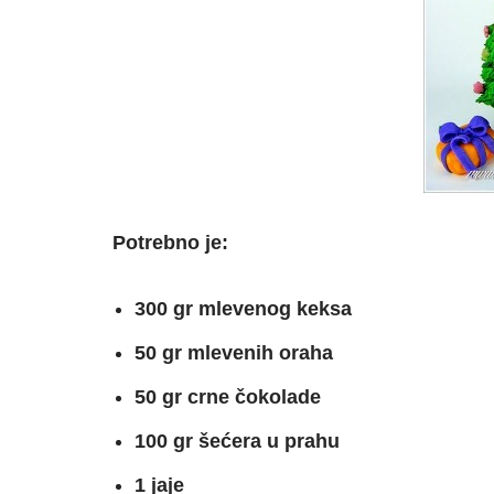
Potrebno je:
300 gr mlevenog keksa
50 gr mlevenih oraha
50 gr crne čokolade
100 gr šećera u prahu
1 jaje