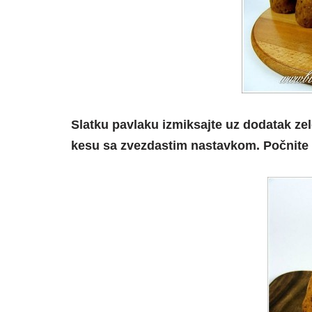
Slatku pavlaku izmiksajte uz dodatak ze
kesu sa zvezdastim nastavkom. Počnite 