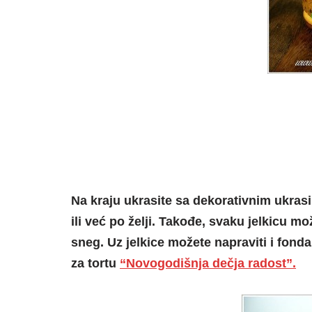
Na kraju ukrasite sa dekorativnim ukr
ili već po želji. Takođe, svaku jelkicu m
sneg. Uz jelkice možete napraviti i fonda
za tortu
“Novogodišnja dečja radost”.