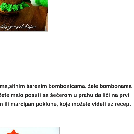
asima,sitnim šarenim bombonicama, žele bombonama
ožete malo posuti sa šećerom u prahu da liči na prvi
n ili marcipan poklone, koje možete videti uz recept