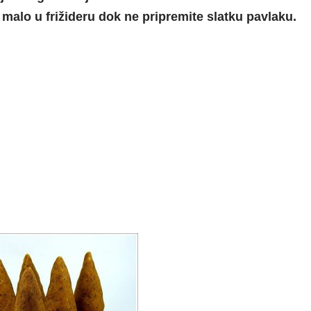
e malo u frižideru dok ne pripremite slatku pavlaku.