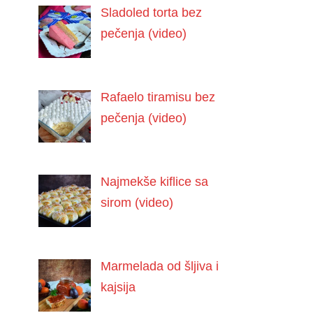
Sladoled torta bez
pečenja (video)
Rafaelo tiramisu bez
pečenja (video)
Najmekše kiflice sa
sirom (video)
Marmelada od šljiva i
kajsija