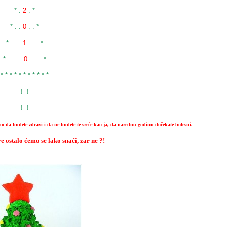
* .
2
. *
* . .
0
. . *
* . . .
1
. . . *
*. . . .
0
. . . .*
* * * * * * * * * * *
! !
! !
no da budete zdravi i da ne budete te sreće kao ja, da narednu godinu dočekate bolesni.
e ostalo ćemo se lako snaći, zar ne ?!