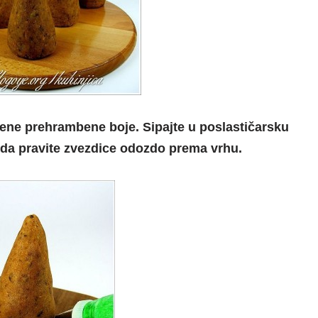
lene prehrambene boje. Sipajte u poslastičarsku
da pravite zvezdice odozdo prema vrhu.