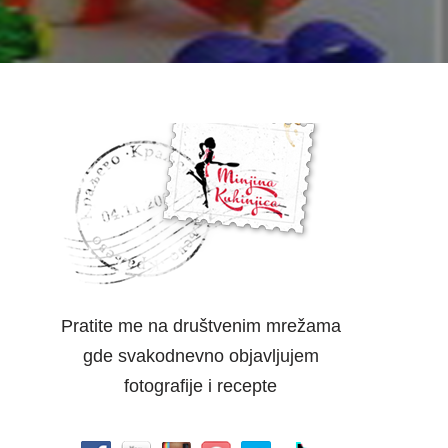
Pratite me na društvenim mrežama
gde svakodnevno objavljujem
fotografije i recepte