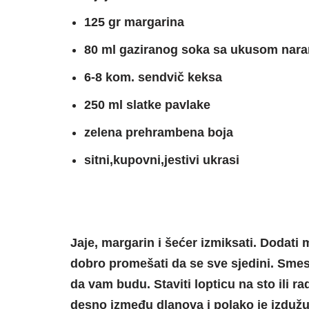
125 gr margarina
80 ml gaziranog soka sa ukusom nar
6-8 kom. sendvič keksa
250 ml slatke pavlake
zelena prehrambena boja
sitni,kupovni,jestivi ukrasi
Jaje, margarin i šećer izmiksati. Dodati 
dobro promešati da se sve sjedini. Smesu 
da vam budu. Staviti lopticu na sto ili r
desno između dlanova i polako je izdužu