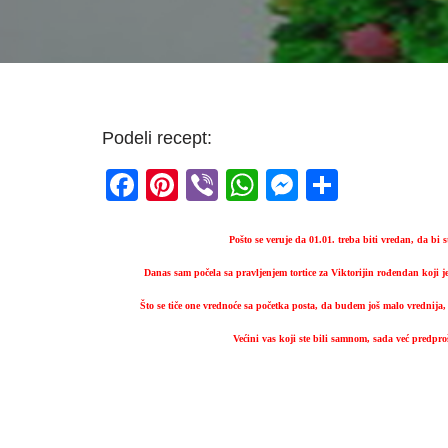
Podeli recept:
F
Pi
Vi
W
M
S
a
nt
b
h
e
h
c
er
er
at
ss
ar
Pošto se veruje da 01.01. treba biti vredan, da bi s
e
e
s
e
e
Danas sam počela sa pravljenjem tortice za Viktorijin rođendan koji je
b
st
A
n
Što se tiče one vrednoće sa početka posta, da budem još malo vrednija
o
p
g
Većini vas koji ste bili samnom, sada već predproš
o
p
er
k