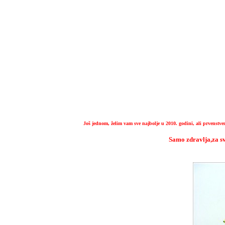
Još jednom, želim vam sve najbolje u 2010. godini, ali prvenstve
Samo zdravlja,za sv