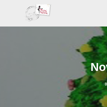
Skoči
na
sadržaj
Nov
0