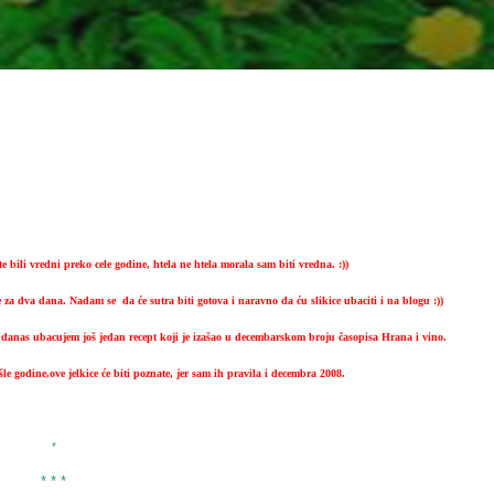
te bili vredni preko cele godine, htela ne htela morala sam biti vredna. :))
 za dva dana. Nadam se da će sutra biti gotova i naravno da ću slikice ubaciti i na blogu :))
, danas ubacujem još jedan recept koji je izašao u decembarskom broju časopisa Hrana i vino.
le godine,ove jelkice će biti poznate, jer sam ih pravila i decembra 2008.
*
* * *