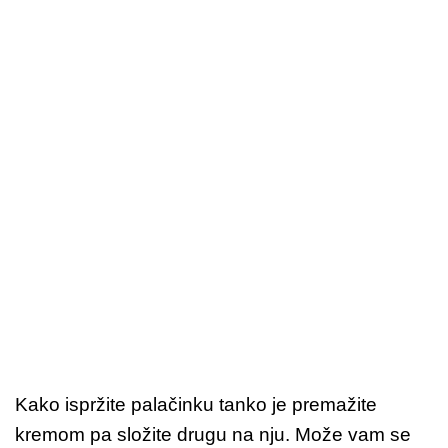
Kako ispržite palačinku tanko je premažite
kremom pa složite drugu na nju. Može vam se