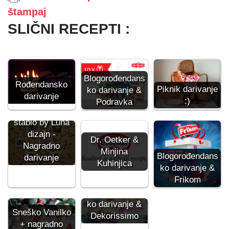
štampaj
SLIČNI RECEPTI :
Blogorođendans
Rođendansko
Piknik darivanje
ko darivanje &
darivanje
:)
Podravka
Porodično
stablo by Luna
dizajn -
Dr. Oetker &
Nagradno
Minjina
Blogorođendans
darivanje
Kuhinjica
ko darivanje &
Frikom
Blogorođendans
ko darivanje &
Sneško Vanilko
Dekorissimo
+ nagradno