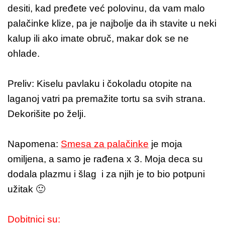
desiti, kad pređete već polovinu, da vam malo
palačinke klize, pa je najbolje da ih stavite u neki
kalup ili ako imate obruč, makar dok se ne
ohlade.
Preliv: Kiselu pavlaku i čokoladu otopite na
laganoj vatri pa premažite tortu sa svih strana.
Dekorišite po želji.
Napomena:
Smesa za palačinke
je moja
omiljena, a samo je rađena x 3. Moja deca su
dodala plazmu i šlag i za njih je to bio potpuni
užitak 🙂
Dobitnici su: