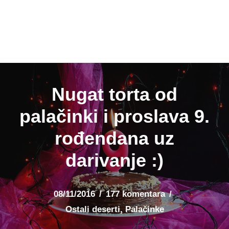
Nugat torta od
palačinki i proslava 9.
rođendana uz
darivanje :)
08/11/2016
177 komentara
Ostali deserti
,
Palačinke