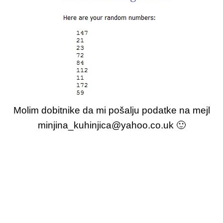
Molim dobitnike da mi pošalju podatke na mejl
minjina_kuhinjica@yahoo.co.uk 🙂