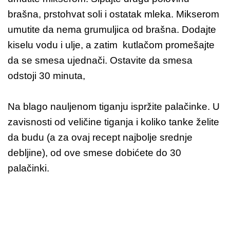
brašna, prstohvat soli i ostatak mleka. Mikserom
umutite da nema grumuljica od brašna. Dodajte
kiselu vodu i ulje, a zatim kutlačom promešajte
da se smesa ujednači. Ostavite da smesa
odstoji 30 minuta,
Na blago nauljenom tiganju ispržite palačinke. U
zavisnosti od veličine tiganja i koliko tanke želite
da budu (a za ovaj recept najbolje srednje
debljine), od ove smese dobićete do 30
palačinki.