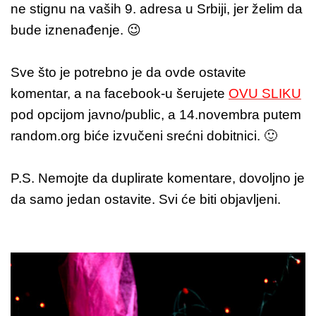
ne stignu na vaših 9. adresa u Srbiji, jer želim da
bude iznenađenje. 😉
Sve što je potrebno je da ovde ostavite
komentar, a na facebook-u šerujete
OVU SLIKU
pod opcijom javno/public, a 14.novembra putem
random.org biće izvučeni srećni dobitnici. 🙂
P.S. Nemojte da duplirate komentare, dovoljno je
da samo jedan ostavite. Svi će biti objavljeni.