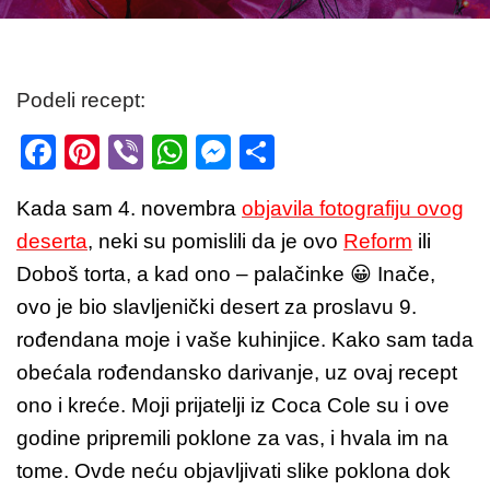
Podeli recept:
F
Pi
Vi
W
M
S
a
nt
b
h
e
h
Kada sam 4. novembra
objavila fotografiju ovog
c
er
er
at
ss
ar
deserta
, neki su pomislili da je ovo
Reform
ili
e
e
s
e
e
Doboš torta, a kad ono – palačinke 😀 Inače,
b
st
A
n
ovo je bio slavljenički desert za proslavu 9.
o
p
g
rođendana moje i vaše kuhinjice. Kako sam tada
o
p
er
obećala rođendansko darivanje, uz ovaj recept
k
ono i kreće. Moji prijatelji iz Coca Cole su i ove
godine pripremili poklone za vas, i hvala im na
tome. Ovde neću objavljivati slike poklona dok