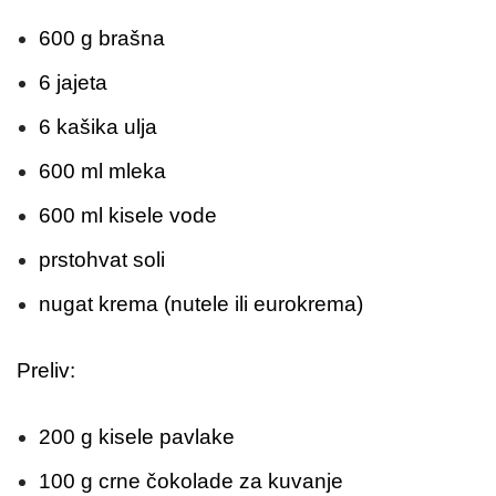
600 g brašna
6 jajeta
6 kašika ulja
600 ml mleka
600 ml kisele vode
prstohvat soli
nugat krema (nutele ili eurokrema)
Preliv:
200 g kisele pavlake
100 g crne čokolade za kuvanje