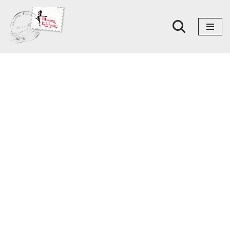
Skoči
na
sadržaj