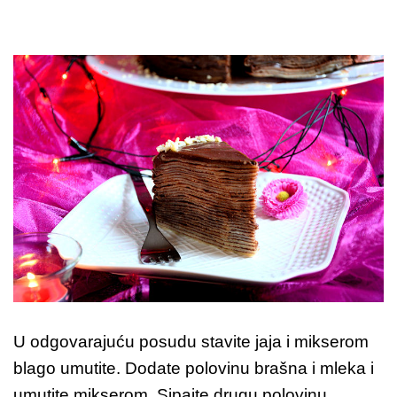
U odgovarajuću posudu stavite jaja i mikserom
blago umutite. Dodate polovinu brašna i mleka i
umutite mikserom. Sipajte drugu polovinu