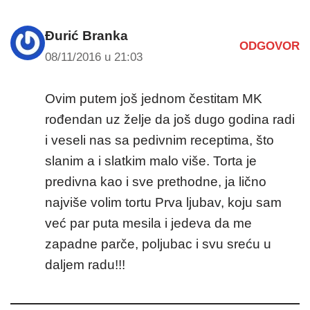
Đurić Branka
ODGOVOR
08/11/2016 u 21:03
Ovim putem još jednom čestitam MK
rođendan uz želje da još dugo godina radi
i veseli nas sa pedivnim receptima, što
slanim a i slatkim malo više. Torta je
predivna kao i sve prethodne, ja lično
najviše volim tortu Prva ljubav, koju sam
već par puta mesila i jedeva da me
zapadne parče, poljubac i svu sreću u
daljem radu!!!