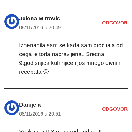
Jelena Mitrovic
ODGOVOR
08/11/2016 u 20:49
Iznenadila sam se kada sam procitala od
cega je torta napravljena.. Srecna
9.godisnjica kuhinjice i jos mnogo divnih
recepata 🙂
Danijela
ODGOVOR
08/11/2016 u 20:51
Svaka cast! Srecan rodjendan !!!