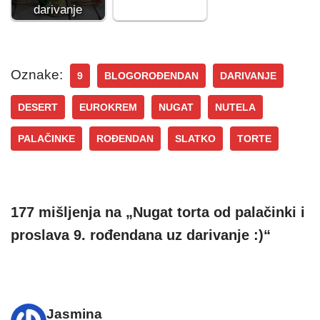
darivanje
Oznake:
9
BLOGOROĐENDAN
DARIVANJE
DESERT
EUROKREM
NUGAT
NUTELA
PALAČINKE
ROĐENDAN
SLATKO
TORTE
177 mišljenja na „Nugat torta od palačinki i
proslava 9. rođendana uz darivanje :)“
Jasmina