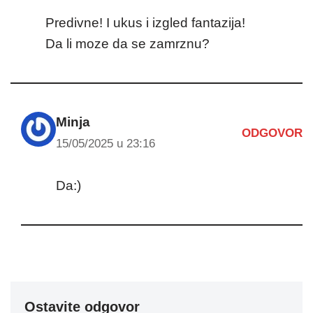
Predivne! I ukus i izgled fantazija!
Da li moze da se zamrznu?
Minja
ODGOVOR
15/05/2025 u 23:16
Da:)
Ostavite odgovor