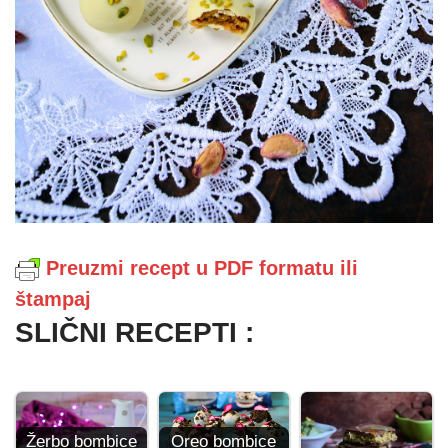
Preuzmi recept u PDF formatu ili
štampaj
SLIČNI RECEPTI :
Oreo bombice
Žerbo bombice