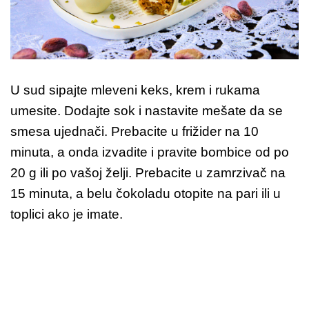
U sud sipajte mleveni keks, krem i rukama
umesite. Dodajte sok i nastavite mešate da se
smesa ujednači. Prebacite u frižider na 10
minuta, a onda izvadite i pravite bombice od po
20 g ili po vašoj želji. Prebacite u zamrzivač na
15 minuta, a belu čokoladu otopite na pari ili u
toplici ako je imate.