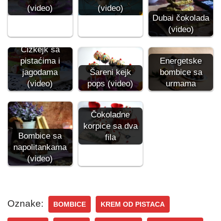
(video)
(video)
Dubai čokolada
(video)
Čizkejk sa
pistaćima i
Energetske
jagodama
Šareni kejk
bombice sa
(video)
pops (video)
urmama
Čokoladne
korpice sa dva
Bombice sa
fila
napolitankama
(video)
Oznake:
BOMBICE
KREM OD PISTACA