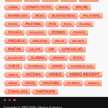
LISNATO TESTO
MALINE
LEŠNIK
MAFINI
MARMELADA
MESO
MLEVENO MESO
PALAČINKE
PILETINA
PITA
PASTA
PIZZA
PLAZMA
POSNO
POGAČA
POVRĆE
POGAČICE
PREDJELA
PROLETER
ROLAT
ROLNICE
RUČAK
SIR
SITNI KOLAČI
SALATA
SLANINA
SPANAĆ
TESTO
SLADOLED
TORTE
USKRS
TUTORIJAL
USKRŠNJA JAJA
VIDEO
VIDEO RECEPT
VEČERA
VANILA
YOUTUBE
VOĆE
ZA DECU
VIŠNJE
ZIMNICA
ČOKOLADA
ŠAMPINJONI
Copyright © 2007-2026
|
Minjina Kuhinjica