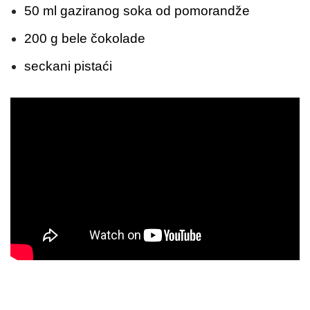
50 ml gaziranog soka od pomorandže
200 g bele čokolade
seckani pistaći