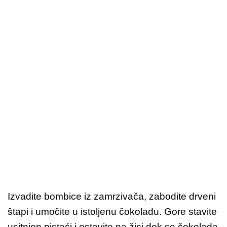
Izvadite bombice iz zamrzivača, zabodite drveni
štapi i umočite u istoljenu čokoladu. Gore stavite
usitnjen pistaći i ostavite na žici dok se čokolada