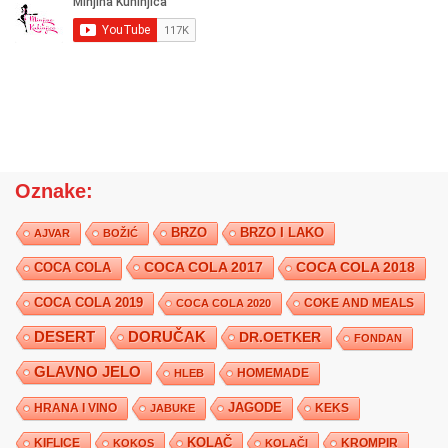
Oznake:
BRZO
BRZO I LAKO
AJVAR
BOŽIĆ
COCA COLA 2017
COCA COLA
COCA COLA 2018
COCA COLA 2019
COKE AND MEALS
COCA COLA 2020
DESERT
DORUČAK
DR.OETKER
FONDAN
GLAVNO JELO
HLEB
HOMEMADE
JAGODE
HRANA I VINO
KEKS
JABUKE
KIFLICE
KOLAČ
KROMPIR
KOKOS
KOLAČI