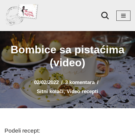
Skoči
na
sadržaj
Bombice sa pistaćima
(video)
02/02/2022
3 komentara
Sitni kolači
,
Video recepti
Podeli recept: