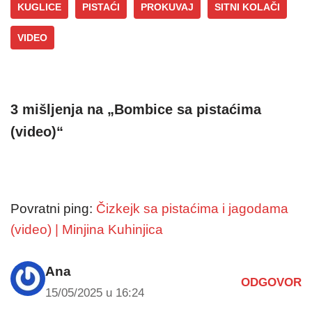
KUGLICE
PISTAĆI
PROKUVAJ
SITNI KOLAČI
VIDEO
3 mišljenja na „Bombice sa pistaćima
(video)“
Povratni ping:
Čizkejk sa pistaćima i jagodama
(video) | Minjina Kuhinjica
Ana
ODGOVOR
15/05/2025 u 16:24