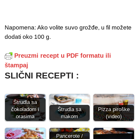
Napomena: Ako volite suvo grožđe, u fil možete
dodati oko 100 g.
Preuzmi recept u PDF formatu ili
štampaj
SLIČNI RECEPTI :
Štrudla sa
Pizza piroške
čokoladom i
Štrudla sa
(video)
orasima
makom
Pancerote /