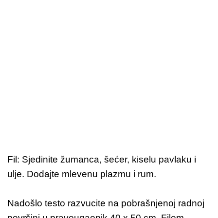
Fil: Sjedinite žumanca, šećer, kiselu pavlaku i
ulje. Dodajte mlevenu plazmu i rum.
Nadošlo testo razvucite na pobrašnjenoj radnoj
površini u pravougaonik 40 x 50 cm. Filom