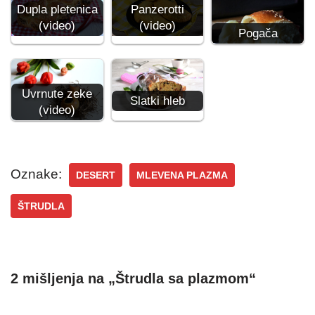
Panzerotti
Dupla pletenica
(video)
(video)
Pogača
Uvrnute zeke
Slatki hleb
(video)
Oznake:
DESERT
MLEVENA PLAZMA
ŠTRUDLA
2 mišljenja na „Štrudla sa plazmom“