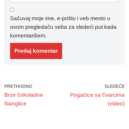
Sačuvaj moje ime, e-poštu i veb mesto u
ovom pregledaču veba za sledeći put kada
komentarišem.
PRETHODNO
SLEDEĆE
Brze čokoladne
Pogačice sa čvarcima
štanglice
(video)