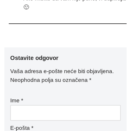
🙂
Ostavite odgovor
Vaša adresa e-pošte neće biti objavljena.
Neophodna polja su označena
*
Ime
*
E-pošta
*