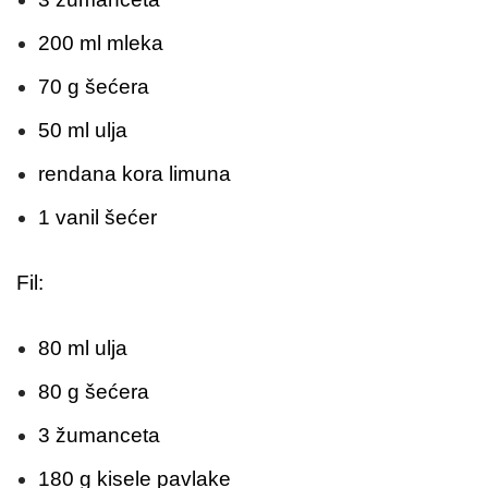
200 ml mleka
70 g šećera
50 ml ulja
rendana kora limuna
1 vanil šećer
Fil:
80 ml ulja
80 g šećera
3 žumanceta
180 g kisele pavlake