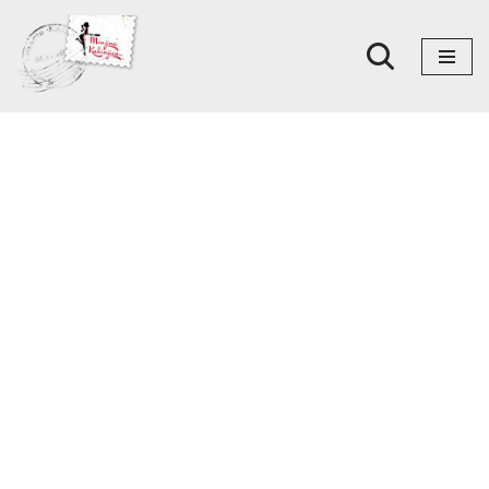
Skoči
na
sadržaj