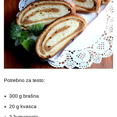
Potrebno za testo:
300 g brašna
20 g kvasca
3 žumanceta