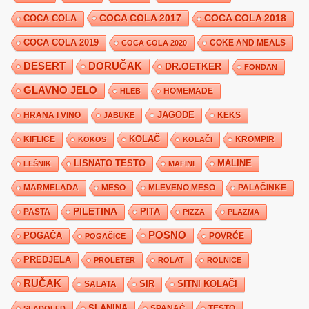
COCA COLA 2017
COCA COLA
COCA COLA 2018
COCA COLA 2019
COKE AND MEALS
COCA COLA 2020
DESERT
DORUČAK
DR.OETKER
FONDAN
GLAVNO JELO
HLEB
HOMEMADE
JAGODE
HRANA I VINO
KEKS
JABUKE
KIFLICE
KOLAČ
KROMPIR
KOKOS
KOLAČI
LISNATO TESTO
MALINE
LEŠNIK
MAFINI
MARMELADA
MESO
MLEVENO MESO
PALAČINKE
PILETINA
PITA
PASTA
PIZZA
PLAZMA
POSNO
POGAČA
POVRĆE
POGAČICE
PREDJELA
PROLETER
ROLAT
ROLNICE
RUČAK
SIR
SITNI KOLAČI
SALATA
SLANINA
SPANAĆ
TESTO
SLADOLED