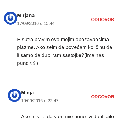
Mirjana
ODGOVOR
17/09/2016 u 15:44
E sutra pravim ovo mojim obožavaocima
plazme. Ako žeim da povećam količinu da
li samo da dupliram sastojke?(Ima nas
puno 🙂 )
Minja
ODGOVOR
19/09/2016 u 22:47
Ako mislite da vam nije puno, vi duplirajte