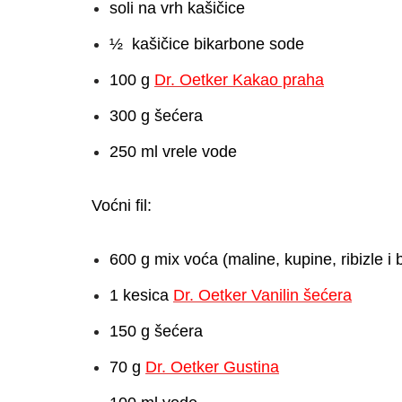
soli na vrh kašičice
½ kašičice bikarbone sode
100 g
Dr. Oetker Kakao praha
300 g šećera
250 ml vrele vode
Voćni fil:
600 g mix voća (maline, kupine, ribizle i 
1 kesica
Dr. Oetker Vanilin šećera
150 g šećera
70 g
Dr. Oetker Gustina