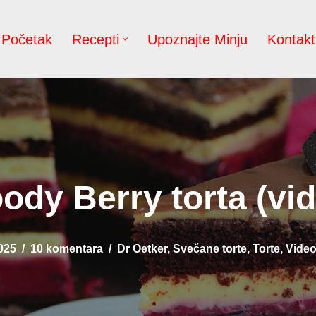
Početak
Recepti
Upoznajte Minju
Kontakt
ody Berry torta (vi
025
10 komentara
Dr Oetker
,
Svečane torte
,
Torte
,
Video