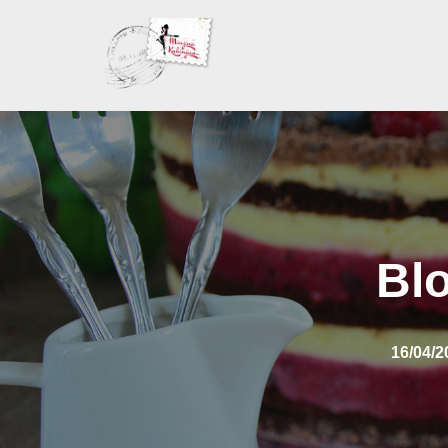
Skoči
na
sadržaj
Blo
16/04/2