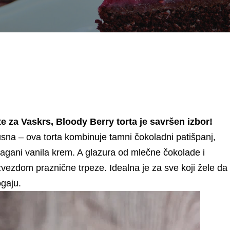
ite za Vaskrs, Bloody Berry torta je savršen izbor!
usna – ova torta kombinuje tamni čokoladni patišpanj,
 lagani vanila krem. A glazura od mlečne čokolade i
vezdom praznične trpeze. Idealna je za sve koji žele da
ogaju.