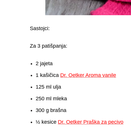
Sastojci:
Za 3 patišpanja:
2 jajeta
1 kašičica
Dr. Oetker Aroma vanile
125 ml ulja
250 ml mleka
300 g brašna
½ kesice
Dr. Oetker Praška za pecivo