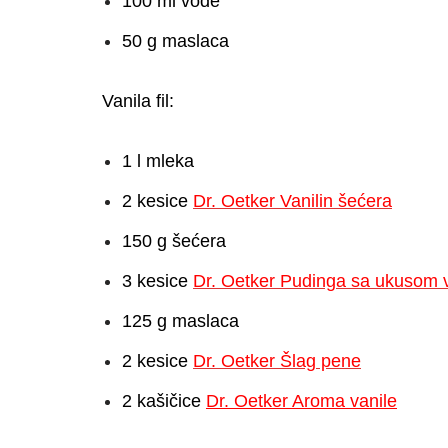
100 ml vode
50 g maslaca
Vanila fil:
1 l mleka
2 kesice
Dr. Oetker Vanilin šećera
150 g šećera
3 kesice
Dr. Oetker Pudinga sa ukusom v
125 g maslaca
2 kesice
Dr. Oetker Šlag pene
2 kašičice
Dr. Oetker Aroma vanile