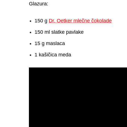
Glazura:
150 g
Dr. Oetker mlečne čokolade
150 ml slatke pavlake
15 g maslaca
1 kašičica meda