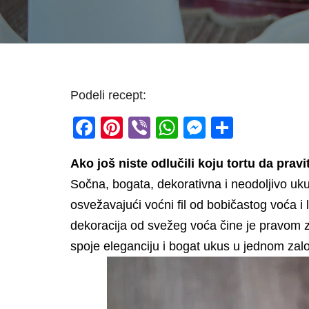
Podeli recept:
F
Pi
Vi
W
M
S
a
nt
b
h
e
h
Ako još niste odlučili koju tortu da prav
c
er
er
at
ss
ar
Sočna, bogata, dekorativna i neodoljivo uk
e
e
s
e
e
osvežavajući voćni fil od bobičastog voća i
b
st
A
n
dekoracija od svežeg voća čine je pravom z
o
p
g
spoje eleganciju i bogat ukus u jednom zal
o
p
er
k