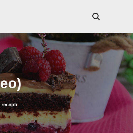
deo)
 recepti