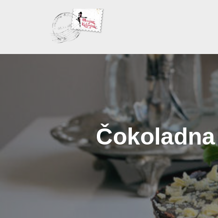
Skoči
na
sadržaj
Čokoladna 