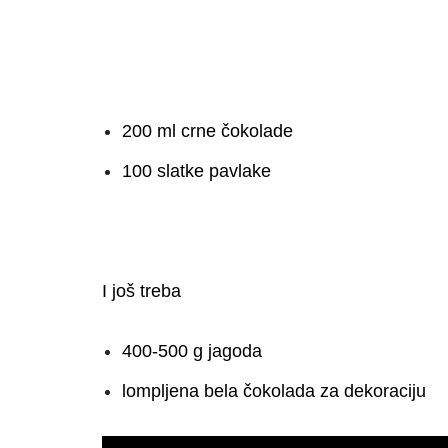
200 ml crne čokolade
100 slatke pavlake
I još treba
400-500 g jagoda
lompljena bela čokolada za dekoraciju