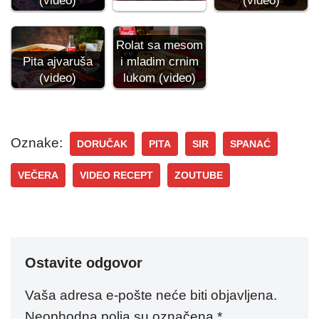
(video)
(video)
Rolat sa mesom
Pita ajvaruša
i mladim crnim
(video)
lukom (video)
Oznake:
DORUČAK
PITA
SIR
SPANAĆ
VEČERA
VIDEO RECEPT
ZOUTUBE
Ostavite odgovor
Vaša adresa e-pošte neće biti objavljena.
Neophodna polja su označena
*