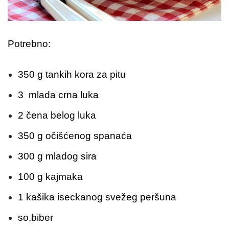
Potrebno:
350 g tankih kora za pitu
3 mlada crna luka
2 čena belog luka
350 g očišćenog spanaća
300 g mladog sira
100 g kajmaka
1 kašika iseckanog svežeg peršuna
so,biber