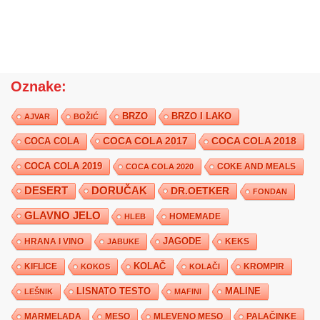
Oznake:
BRZO
BRZO I LAKO
AJVAR
BOŽIĆ
COCA COLA 2017
COCA COLA
COCA COLA 2018
COCA COLA 2019
COKE AND MEALS
COCA COLA 2020
DESERT
DORUČAK
DR.OETKER
FONDAN
GLAVNO JELO
HLEB
HOMEMADE
JAGODE
HRANA I VINO
KEKS
JABUKE
KIFLICE
KOLAČ
KROMPIR
KOKOS
KOLAČI
LISNATO TESTO
MALINE
LEŠNIK
MAFINI
MARMELADA
MESO
MLEVENO MESO
PALAČINKE