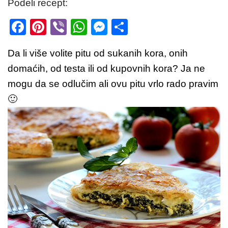
Podeli recept:
F
Pi
Vi
W
M
S
a
nt
b
h
e
h
Da li više volite pitu od sukanih kora, onih
c
er
er
at
ss
ar
domaćih, od testa ili od kupovnih kora? Ja ne
e
e
s
e
e
mogu da se odlučim ali ovu pitu vrlo rado pravim
b
st
A
n
🙂
o
p
g
o
p
er
k