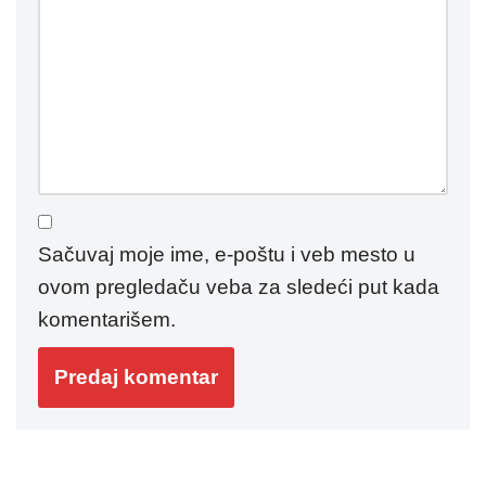
Sačuvaj moje ime, e-poštu i veb mesto u
ovom pregledaču veba za sledeći put kada
komentarišem.