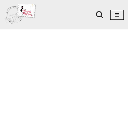
Skoči
na
sadržaj