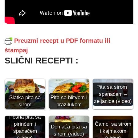
Preuzmi recept u PDF formatu ili
štampaj
SLIČNI RECEPTI :
Pita sa sirom i
spanaćem –
Slatka pita sa
Pita sa blitvom i
zeljanica (video)
sirom
prazilukom
Posna pita sa
pirinčem i
Čamci sa sirom
Domaća pita sa
spanaćem
i kajmakom
sirom (video)