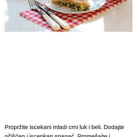
Propržite iscekani mladi crni luk i beli. Dodajte
očišćen i iscepkan spanać. Promešajte i