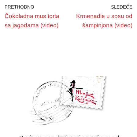
PRETHODNO
SLEDEĆE
Čokoladna mus torta
Krmenadle u sosu od
sa jagodama (video)
šampinjona (video)