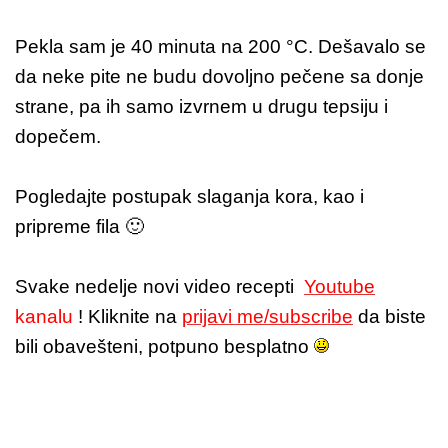
Pekla sam je 40 minuta na 200 °C. Dešavalo se
da neke pite ne budu dovoljno pečene sa donje
strane, pa ih samo izvrnem u drugu tepsiju i
dopečem.
Pogledajte postupak slaganja kora, kao i
pripreme fila 🙂
Svake nedelje novi video recepti
Youtube
kanalu
! Kliknite na
prijavi me/subscribe
da biste
bili obavešteni, potpuno besplatno