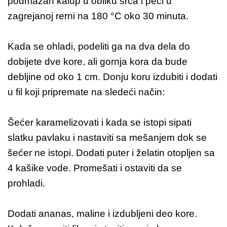
podmazan kalup u obliku srca i peći u
zagrejanoj rerni na 180 °C oko 30 minuta.
Kada se ohladi, podeliti ga na dva dela do
dobijete dve kore, ali gornja kora da bude
debljine od oko 1 cm. Donju koru izdubiti i dodati
u fil koji pripremate na sledeći način:
Šećer karamelizovati i kada se istopi sipati
slatku pavlaku i nastaviti sa mešanjem dok se
šećer ne istopi. Dodati puter i želatin otopljen sa
4 kašike vode. Promešati i ostaviti da se
prohladi.
Dodati ananas, maline i izdubljeni deo kore.