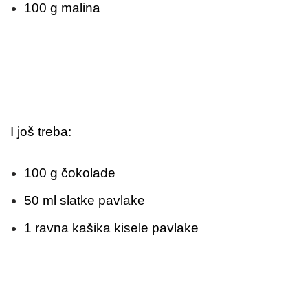
100 g malina
I još treba:
100 g čokolade
50 ml slatke pavlake
1 ravna kašika kisele pavlake