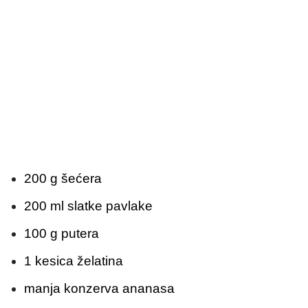
200 g šećera
200 ml slatke pavlake
100 g putera
1 kesica želatina
manja konzerva ananasa