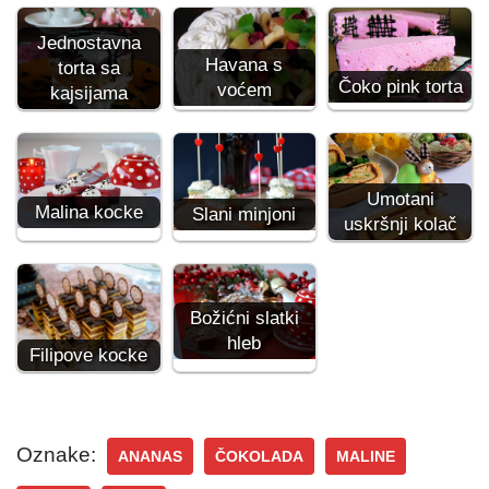
Jednostavna
Havana s
torta sa
Čoko pink torta
voćem
kajsijama
Umotani
Malina kocke
Slani minjoni
uskršnji kolač
Božićni slatki
hleb
Filipove kocke
Oznake:
ANANAS
ČOKOLADA
MALINE