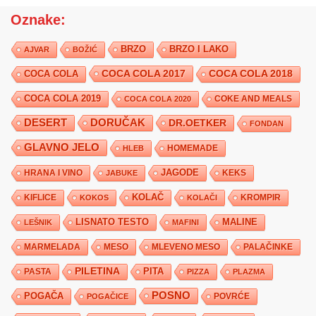
Oznake:
BRZO
BRZO I LAKO
AJVAR
BOŽIĆ
COCA COLA 2017
COCA COLA
COCA COLA 2018
COCA COLA 2019
COKE AND MEALS
COCA COLA 2020
DESERT
DORUČAK
DR.OETKER
FONDAN
GLAVNO JELO
HLEB
HOMEMADE
JAGODE
HRANA I VINO
KEKS
JABUKE
KIFLICE
KOLAČ
KROMPIR
KOKOS
KOLAČI
LISNATO TESTO
MALINE
LEŠNIK
MAFINI
MARMELADA
MESO
MLEVENO MESO
PALAČINKE
PILETINA
PITA
PASTA
PIZZA
PLAZMA
POSNO
POGAČA
POVRĆE
POGAČICE