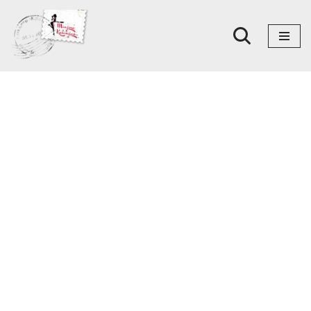
Skoči
na
sadržaj