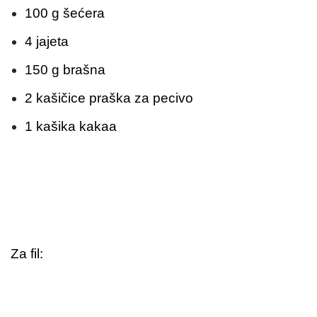
100 g šećera
4 jajeta
150 g brašna
2 kašičice praška za pecivo
1 kašika kakaa
Za fil: