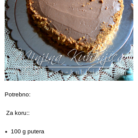
Potrebno:
Za koru::
100 g putera