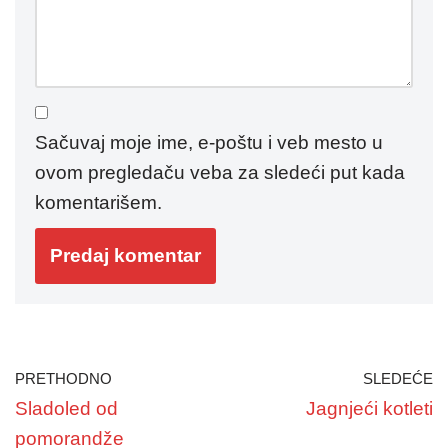
Sačuvaj moje ime, e-poštu i veb mesto u
ovom pregledaču veba za sledeći put kada
komentarišem.
PRETHODNO
SLEDEĆE
Sladoled od
Jagnjeći kotleti
pomorandže