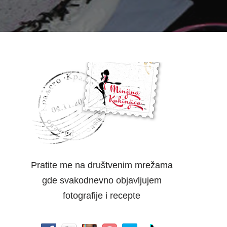
Pratite me na društvenim mrežama
gde svakodnevno objavljujem
fotografije i recepte