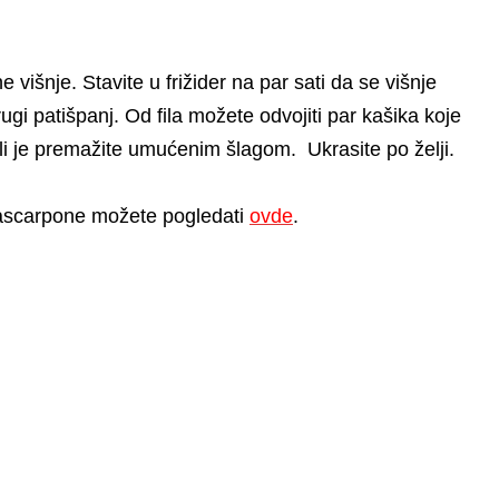
ne višnje. Stavite u frižider na par sati da se višnje
drugi patišpanj. Od fila možete odvojiti par kašika koje
e ili je premažite umućenim šlagom. Ukrasite po želji.
scarpone možete pogledati
ovde
.