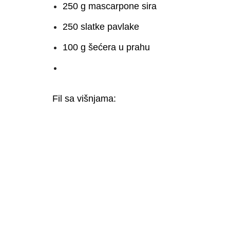
250 g mascarpone sira
250 slatke pavlake
100 g šećera u prahu
Fil sa višnjama: