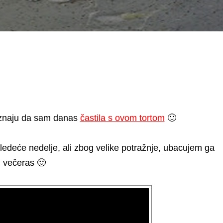
naju da sam danas
častila s ovom tortom
🙂
ledeće nedelje, ali zbog velike potražnje, ubacujem ga
večeras 🙂