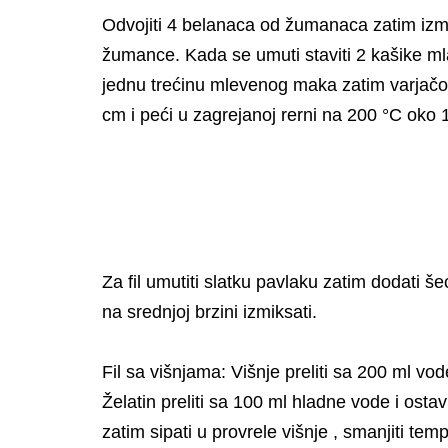
Odvojiti 4 belanaca od žumanaca zatim izmi
žumance. Kada se umuti staviti 2 kašike mla
jednu trećinu mlevenog maka zatim varjačo
cm i peći u zagrejanoj rerni na 200 °C oko 13
Za fil umutiti slatku pavlaku zatim dodati š
na srednjoj brzini izmiksati.
Fil sa višnjama: Višnje preliti sa 200 ml vod
Želatin preliti sa 100 ml hladne vode i ostav
zatim sipati u provrele višnje , smanjiti temp