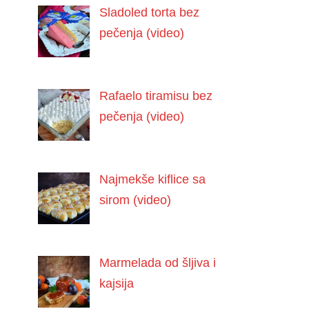
Sladoled torta bez
pečenja (video)
Rafaelo tiramisu bez
pečenja (video)
Najmekše kiflice sa
sirom (video)
Marmelada od šljiva i
kajsija