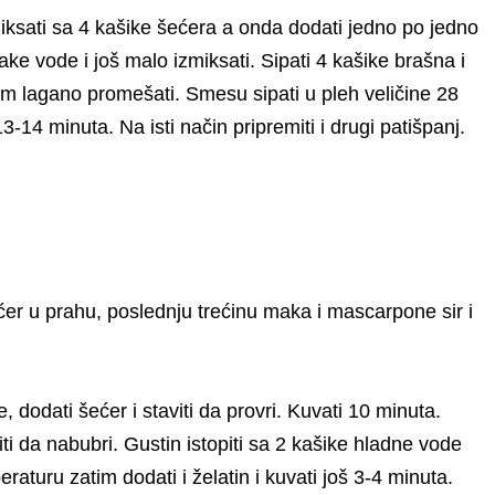
ksati sa 4 kašike šećera a onda dodati jedno po jedno
ke vode i još malo izmiksati. Sipati 4 kašike brašna i
m lagano promešati. Smesu sipati u pleh veličine 28
-14 minuta. Na isti način pripremiti i drugi patišpanj.
ećer u prahu, poslednju trećinu maka i mascarpone sir i
e, dodati šećer i staviti da provri. Kuvati 10 minuta.
iti da nabubri. Gustin istopiti sa 2 kašike hladne vode
eraturu zatim dodati i želatin i kuvati još 3-4 minuta.