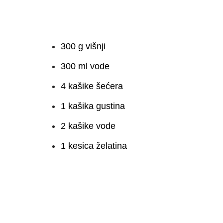
300 g višnji
300 ml vode
4 kašike šećera
1 kašika gustina
2 kašike vode
1 kesica želatina