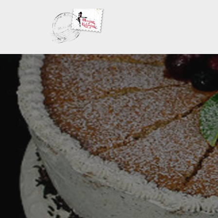
Skoči
na
sadržaj