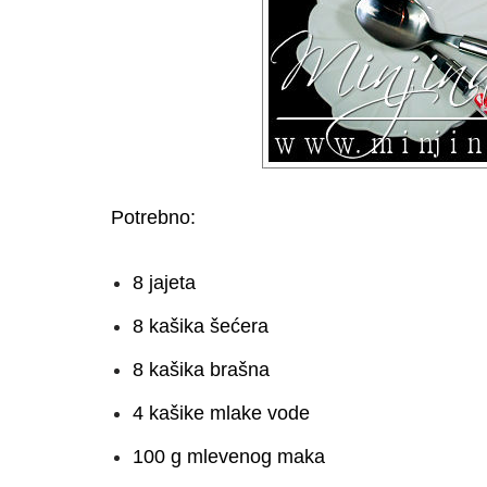
Potrebno:
8 jajeta
8 kašika šećera
8 kašika brašna
4 kašike mlake vode
100 g mlevenog maka