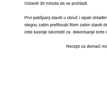
Ostaviti 30 minuta da se prohladi.
Prvi patišpanj staviti u obruč i sipati ohlađe
stegnu zatim prefilovati filom zatim staviti 
ćete kasnije iskoristiti za dekorisanje tort
Recept za domaći ma