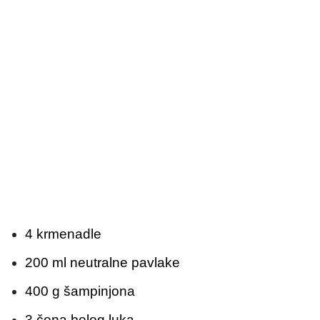
4 krmenadle
200 ml neutralne pavlake
400 g šampinjona
3 čena belog luka