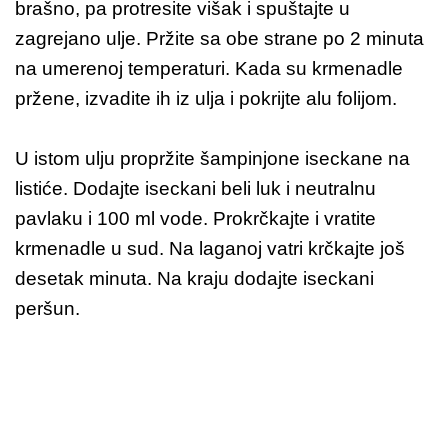
brašno, pa protresite višak i spuštajte u
zagrejano ulje. Pržite sa obe strane po 2 minuta
na umerenoj temperaturi. Kada su krmenadle
pržene, izvadite ih iz ulja i pokrijte alu folijom.
U istom ulju propržite šampinjone iseckane na
listiće. Dodajte iseckani beli luk i neutralnu
pavlaku i 100 ml vode. Prokrčkajte i vratite
krmenadle u sud. Na laganoj vatri krčkajte još
desetak minuta. Na kraju dodajte iseckani
peršun.