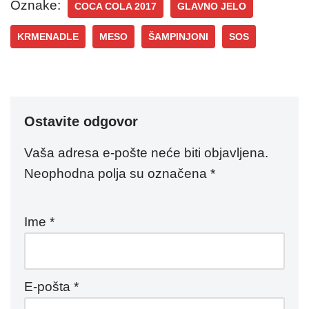
Oznake:
COCA COLA 2017
GLAVNO JELO
KRMENADLE
MESO
ŠAMPINJONI
SOS
Ostavite odgovor
Vaša adresa e-pošte neće biti objavljena.
Neophodna polja su označena
*
Ime
*
E-pošta
*