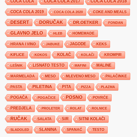
COCA COLA 2017
COCA COLA
COCA COLA 2018
COCA COLA 2019
COKE AND MEALS
COCA COLA 2020
DESERT
DORUČAK
DR.OETKER
FONDAN
GLAVNO JELO
HLEB
HOMEMADE
JAGODE
HRANA I VINO
KEKS
JABUKE
KIFLICE
KOLAČ
KROMPIR
KOKOS
KOLAČI
LISNATO TESTO
MALINE
LEŠNIK
MAFINI
MARMELADA
MESO
MLEVENO MESO
PALAČINKE
PILETINA
PITA
PASTA
PIZZA
PLAZMA
POSNO
POGAČA
POVRĆE
POGAČICE
PREDJELA
PROLETER
ROLAT
ROLNICE
RUČAK
SIR
SITNI KOLAČI
SALATA
SLANINA
SPANAĆ
TESTO
SLADOLED