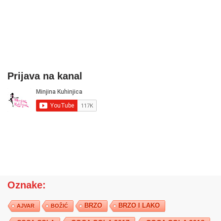
Prijava na kanal
Oznake:
BRZO
BRZO I LAKO
AJVAR
BOŽIĆ