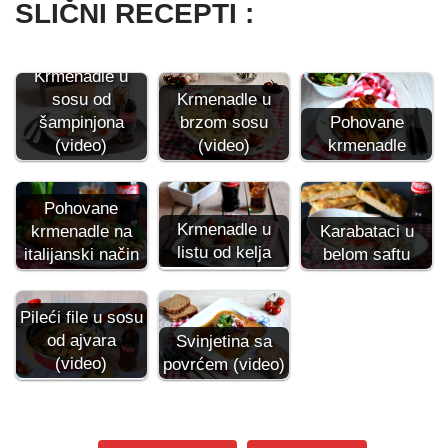
SLIČNI RECEPTI :
Krmenadle u
Krmenadle u
sosu od
brzom sosu
šampinjona
Pohovane
(video)
(video)
krmenadle
Pohovane
Krmenadle u
krmenadle na
Karabataci u
listu od kelja
italijanski način
belom saftu
Pileći file u sosu
od ajvara
Svinjetina sa
(video)
povrćem (video)