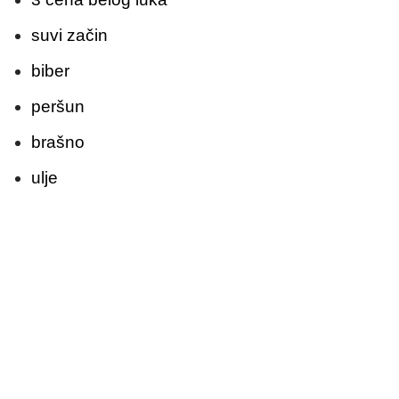
suvi začin
biber
peršun
brašno
ulje