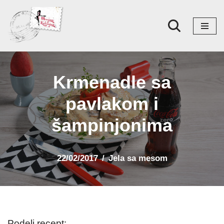
Skoči
na
sadržaj
Krmenadle sa
pavlakom i
šampinjonima
22/02/2017
Jela sa mesom
Podeli recept: