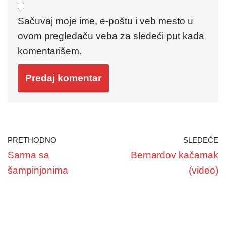
Sačuvaj moje ime, e-poštu i veb mesto u
ovom pregledaču veba za sledeći put kada
komentarišem.
PRETHODNO
SLEDEĆE
Sarma sa
Bernardov kačamak
šampinjonima
(video)