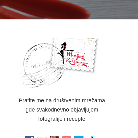
Pratite me na društvenim mrežama
gde svakodnevno objavljujem
fotografije i recepte