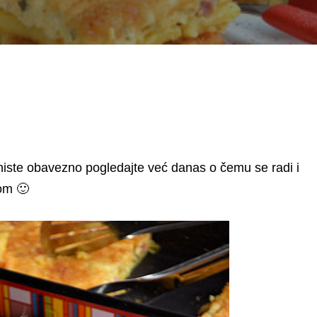
niste obavezno pogledajte već danas o čemu se radi i
om 🙂