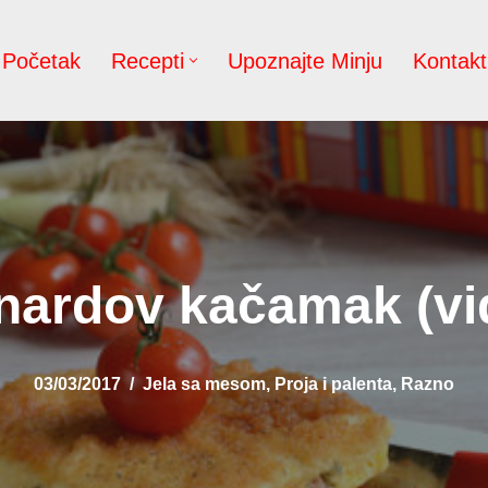
Početak
Recepti
Upoznajte Minju
Kontakt
nardov kačamak (vi
03/03/2017
Jela sa mesom
,
Proja i palenta
,
Razno