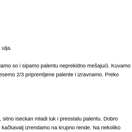
ulja.
odamo so i sipamo palentu neprekidno mešajući. Kuvamo
esemo 2/3 pripremljene palente i izravnamo. Preko
u, sitno iseckan mladi luk i preostalu palentu. Dobro
 kačkavalj izrendamo na krupno rende. Na nekoliko