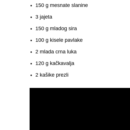
150 g mesnate slanine
3 jajeta
150 g mladog sira
100 g kisele pavlake
2 mlada crna luka
120 g kačkavalja
2 kašike prezli