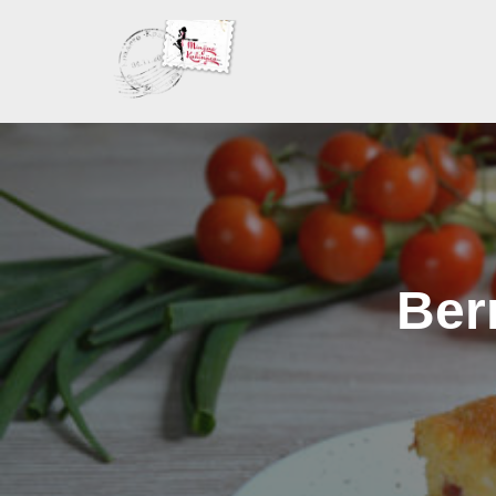
Skoči
na
sadržaj
Ber