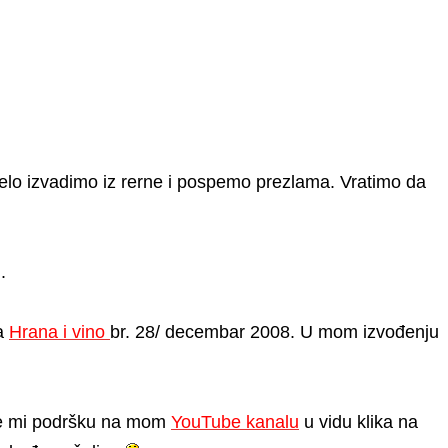
elo izvadimo iz rerne i pospemo prezlama. Vratimo da
.
sa
Hrana i vino
br. 28/ decembar 2008. U mom izvođenju
jte mi podršku na mom
YouTube kanalu
u vidu klika na