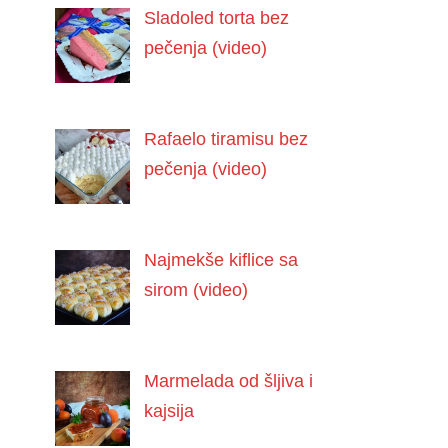
Sladoled torta bez
pečenja (video)
Rafaelo tiramisu bez
pečenja (video)
Najmekše kiflice sa
sirom (video)
Marmelada od šljiva i
kajsija