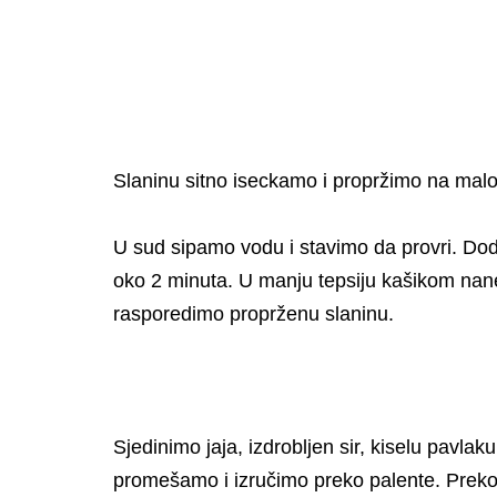
Slaninu sitno iseckamo i propržimo na malo 
U sud sipamo vodu i stavimo da provri. D
oko 2 minuta. U manju tepsiju kašikom nan
rasporedimo proprženu slaninu.
Sjedinimo jaja, izdrobljen sir, kiselu pavlak
promešamo i izručimo preko palente. Preko