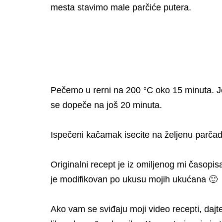
mesta stavimo male parčiće putera.
Pečemo u rerni na 200 °C oko 15 minuta. J
se dopeče na još 20 minuta.
Ispečeni kačamak isecite na željenu parčad
Originalni recept je iz omiljenog mi časopi
je modifikovan po ukusu mojih ukućana 🙂
Ako vam se sviđaju moji video recepti, da