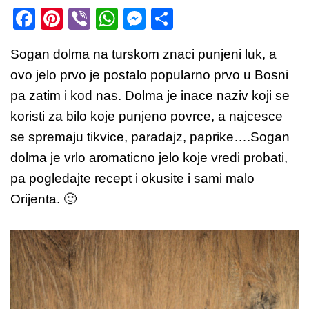
F
Pi
Vi
W
M
S
a
nt
b
h
e
h
Sogan dolma na turskom znaci punjeni luk, a
c
er
er
at
ss
ar
ovo jelo prvo je postalo popularno prvo u Bosni
e
e
s
e
e
pa zatim i kod nas. Dolma je inace naziv koji se
b
st
A
n
koristi za bilo koje punjeno povrce, a najcesce
o
p
g
se spremaju tikvice, paradajz, paprike….Sogan
o
p
er
dolma je vrlo aromaticno jelo koje vredi probati,
k
pa pogledajte recept i okusite i sami malo
Orijenta. 🙂