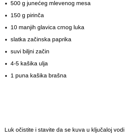
500 g junećeg mlevenog mesa
150 g pirinča
10 manjih glavica crnog luka
slatka začinska paprika
suvi biljni začin
4-5 kašika ulja
1 puna kašika brašna
Luk očistite i stavite da se kuva u ključaloj vodi