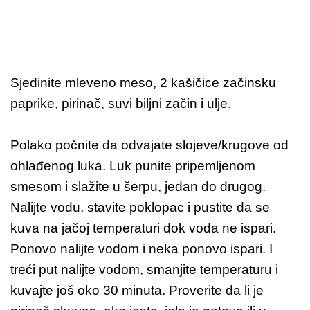
Sjedinite mleveno meso, 2 kašičice začinsku
paprike, pirinač, suvi biljni začin i ulje.
Polako počnite da odvajate slojeve/krugove od
ohlađenog luka. Luk punite pripemljenom
smesom i slažite u šerpu, jedan do drugog.
Nalijte vodu, stavite poklopac i pustite da se
kuva na jačoj temperaturi dok voda ne ispari.
Ponovo nalijte vodom i neka ponovo ispari. I
treći put nalijte vodom, smanjite temperaturu i
kuvajte još oko 30 minuta. Proverite da li je