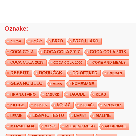
Oznake:
BRZO
BRZO I LAKO
AJVAR
BOŽIĆ
COCA COLA 2017
COCA COLA
COCA COLA 2018
COCA COLA 2019
COKE AND MEALS
COCA COLA 2020
DESERT
DORUČAK
DR.OETKER
FONDAN
GLAVNO JELO
HLEB
HOMEMADE
JAGODE
HRANA I VINO
KEKS
JABUKE
KIFLICE
KOLAČ
KROMPIR
KOKOS
KOLAČI
LISNATO TESTO
MALINE
LEŠNIK
MAFINI
MARMELADA
MESO
MLEVENO MESO
PALAČINKE