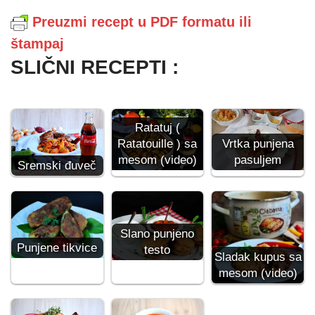
Preuzmi recept u PDF formatu ili
štampaj
SLIČNI RECEPTI :
Ratatuj (
Ratatouille ) sa
Vrtka punjena
mesom (video)
pasuljem
Sremski đuveč
Slano punjeno
Punjene tikvice
testo
Sladak kupus sa
mesom (video)