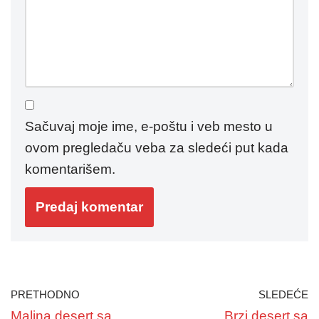
Sačuvaj moje ime, e-poštu i veb mesto u
ovom pregledaču veba za sledeći put kada
komentarišem.
PRETHODNO
SLEDEĆE
Malina desert sa
Brzi desert sa