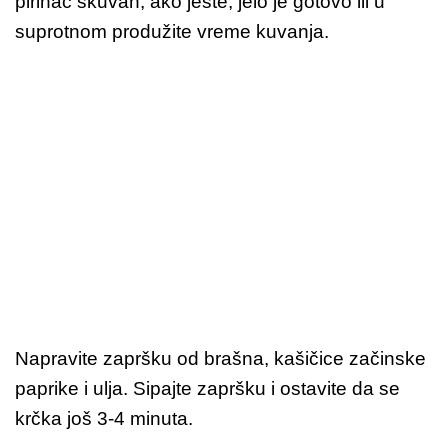
pirinač skuvan, ako jeste, jelo je gotovo ili u
suprotnom produžite vreme kuvanja.
Napravite zapršku od brašna, kašičice začinske
paprike i ulja. Sipajte zapršku i ostavite da se
krčka još 3-4 minuta.