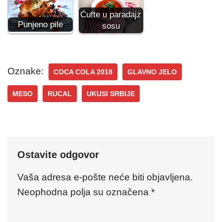
Ćufte u paradajz
Punjeno pile
sosu
Oznake:
COCA COLA 2018
GLAVNO JELO
MESO
RUCAL
UKUSI SRBIJE
Ostavite odgovor
Vaša adresa e-pošte neće biti objavljena.
Neophodna polja su označena
*