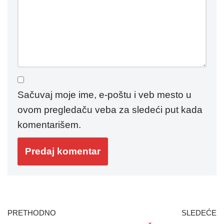
Sačuvaj moje ime, e-poštu i veb mesto u
ovom pregledaču veba za sledeći put kada
komentarišem.
PRETHODNO
SLEDEĆE