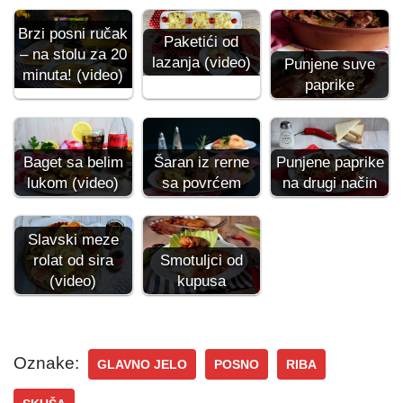
Brzi posni ručak
Paketići od
– na stolu za 20
lazanja (video)
Punjene suve
minuta! (video)
paprike
Baget sa belim
Punjene paprike
Šaran iz rerne
lukom (video)
na drugi način
sa povrćem
Slavski meze
rolat od sira
Smotuljci od
(video)
kupusa
Oznake:
GLAVNO JELO
POSNO
RIBA