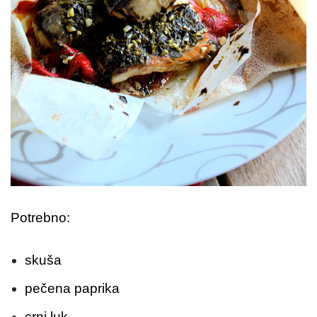
Potrebno:
skuša
pečena paprika
crni luk