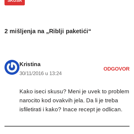
SKUŠA
2 mišljenja na „Riblji paketići“
Kristina
ODGOVOR
30/11/2016 u 13:24
Kako iseci skusu? Meni je uvek to problem
narocito kod ovakvih jela. Da li je treba
isfiletirati i kako? Inace recept je odlican.