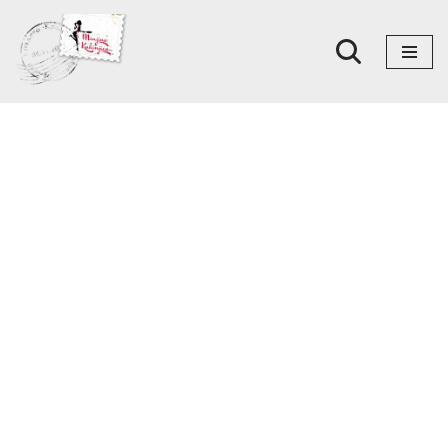
Skoči
na
sadržaj