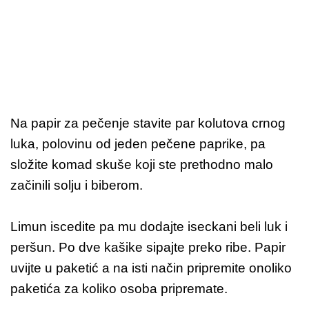
Na papir za pečenje stavite par kolutova crnog
luka, polovinu od jeden pečene paprike, pa
složite komad skuše koji ste prethodno malo
začinili solju i biberom.
Limun iscedite pa mu dodajte iseckani beli luk i
peršun. Po dve kašike sipajte preko ribe. Papir
uvijte u paketić a na isti način pripremite onoliko
paketića za koliko osoba pripremate.