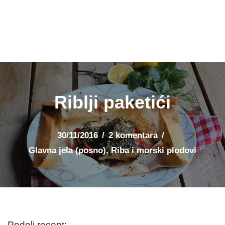
Riblji paketići
30/11/2016
2 komentara
Glavna jela (posno)
,
Riba i morski plodovi
Podeli recept: