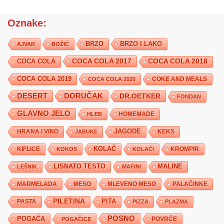
Oznake:
BRZO
BRZO I LAKO
AJVAR
BOŽIĆ
COCA COLA 2017
COCA COLA
COCA COLA 2018
COCA COLA 2019
COKE AND MEALS
COCA COLA 2020
DESERT
DORUČAK
DR.OETKER
FONDAN
GLAVNO JELO
HLEB
HOMEMADE
JAGODE
HRANA I VINO
KEKS
JABUKE
KIFLICE
KOLAČ
KROMPIR
KOKOS
KOLAČI
LISNATO TESTO
MALINE
LEŠNIK
MAFINI
MARMELADA
MESO
MLEVENO MESO
PALAČINKE
PILETINA
PITA
PASTA
PIZZA
PLAZMA
POSNO
POGAČA
POVRĆE
POGAČICE