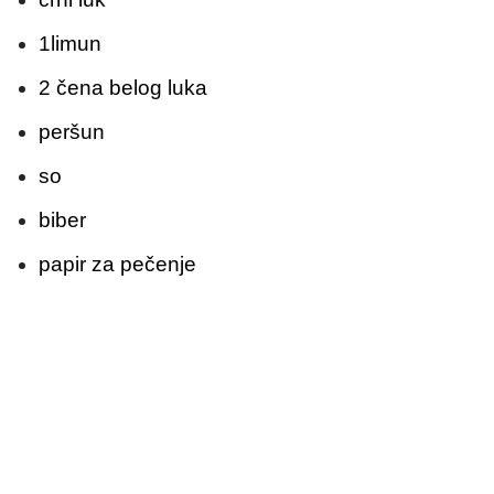
1limun
2 čena belog luka
peršun
so
biber
papir za pečenje