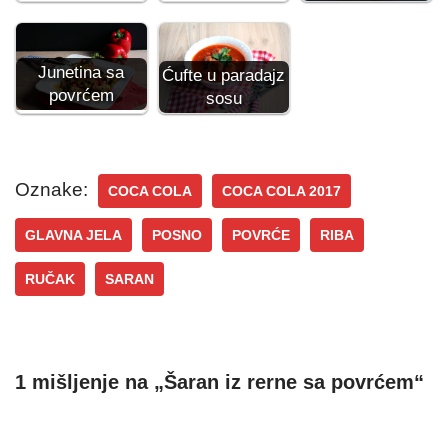
Junetina sa
Ćufte u paradajz
povrćem
sosu
Oznake:
COCA COLA
COCA COLA 2017
GLAVNA JELA
POSNO
POVRĆE
RIBA
RUČAK
SARAN
1 mišljenje na „Šaran iz rerne sa povrćem“