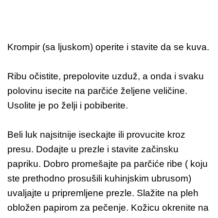
Krompir (sa ljuskom) operite i stavite da se kuva.
Ribu očistite, prepolovite uzduž, a onda i svaku
polovinu isecite na parčiće željene veličine.
Usolite je po želji i pobiberite.
Beli luk najsitnije iseckajte ili provucite kroz
presu. Dodajte u prezle i stavite začinsku
papriku. Dobro promešajte pa parčiće ribe ( koju
ste prethodno prosušili kuhinjskim ubrusom)
uvaljajte u pripremljene prezle. Slažite na pleh
obložen papirom za pečenje. Kožicu okrenite na