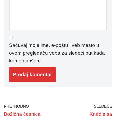
Sačuvaj moje ime, e-poštu i veb mesto u
ovom pregledaču veba za sledeći put kada
komentarišem.
PRETHODNO
SLEDEĆE
Božićna česnica
Knedle sa