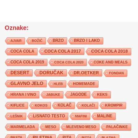
Oznake:
BRZO
BRZO I LAKO
AJVAR
BOŽIĆ
COCA COLA 2017
COCA COLA
COCA COLA 2018
COCA COLA 2019
COKE AND MEALS
COCA COLA 2020
DESERT
DORUČAK
DR.OETKER
FONDAN
GLAVNO JELO
HLEB
HOMEMADE
JAGODE
HRANA I VINO
KEKS
JABUKE
KIFLICE
KOLAČ
KROMPIR
KOKOS
KOLAČI
LISNATO TESTO
MALINE
LEŠNIK
MAFINI
MARMELADA
MESO
MLEVENO MESO
PALAČINKE
PILETINA
PITA
PASTA
PIZZA
PLAZMA