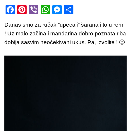
F
Pi
Vi
W
M
S
a
nt
b
h
e
h
Danas smo za ručak “upecali” šarana i to u rerni
c
er
er
at
ss
ar
! Uz malo začina i mandarina dobro poznata riba
e
e
s
e
e
dobija sasvim neočekivani ukus. Pa, izvolite ! 🙂
b
st
A
n
o
p
g
o
p
er
k