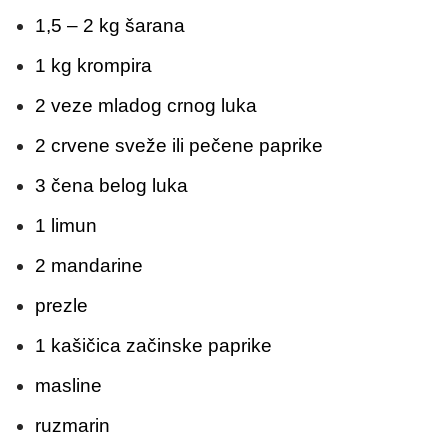
1,5 – 2 kg šarana
1 kg krompira
2 veze mladog crnog luka
2 crvene sveže ili pečene paprike
3 čena belog luka
1 limun
2 mandarine
prezle
1 kašičica začinske paprike
masline
ruzmarin