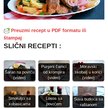
Preuzmi recept u PDF formatu ili
štampaj
SLIČNI RECEPTI :
Punjeni čamci
Moravski
Šaran na povrću
od krompira
skobalj u korici
(video)
(video)
(video)
Smotuljci sa
Losos sa
Suva butkica sa
kobasicama
povrćem
raštanom