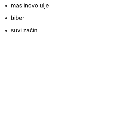
maslinovo ulje
biber
suvi začin