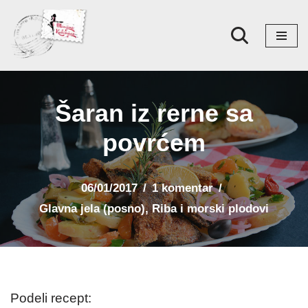
Skoči
na
sadržaj
Šaran iz rerne sa
povrćem
06/01/2017
1 komentar
Glavna jela (posno)
,
Riba i morski plodovi
Podeli recept: