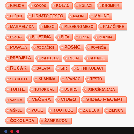
KIFLICE
KOLAČ
KROMPIR
KOKOS
KOLAČI
LISNATO TESTO
MALINE
LEŠNIK
MAFINI
MARMELADA
MESO
MLEVENO MESO
PALAČINKE
PILETINA
PITA
PASTA
PIZZA
PLAZMA
POSNO
POGAČA
POVRĆE
POGAČICE
PREDJELA
PROLETER
ROLAT
ROLNICE
RUČAK
SIR
SITNI KOLAČI
SALATA
SLANINA
SPANAĆ
TESTO
SLADOLED
TORTE
USKRS
TUTORIJAL
USKRŠNJA JAJA
VIDEO
VIDEO RECEPT
VEČERA
VANILA
YOUTUBE
VOĆE
ZA DECU
VIŠNJE
ZIMNICA
ČOKOLADA
ŠAMPINJONI