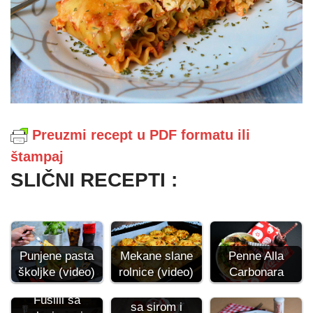
Preuzmi recept u PDF formatu ili
štampaj
SLIČNI RECEPTI :
Punjene pasta
Mekane slane
Penne Alla
školjke (video)
rolnice (video)
Carbonara
Lisnate rolnice
Fusilli sa
sa sirom i