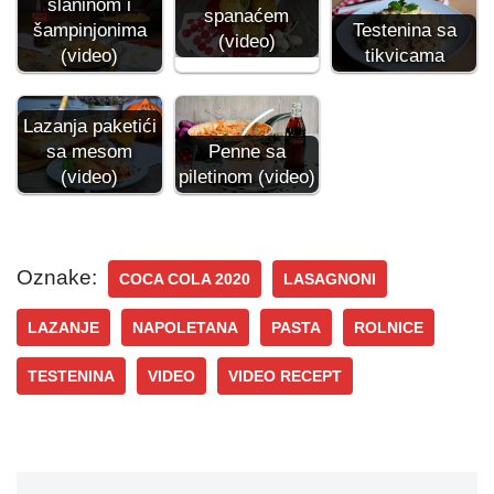
slaninom i
spanaćem
šampinjonima
Testenina sa
(video)
(video)
tikvicama
Lazanja paketići
sa mesom
Penne sa
(video)
piletinom (video)
Oznake:
COCA COLA 2020
LASAGNONI
LAZANJE
NAPOLETANA
PASTA
ROLNICE
TESTENINA
VIDEO
VIDEO RECEPT