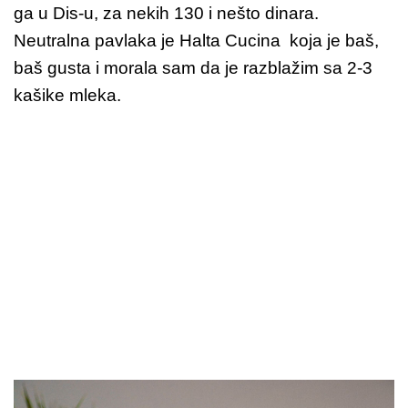
ga u Dis-u, za nekih 130 i nešto dinara.
Neutralna pavlaka je Halta Cucina koja je baš,
baš gusta i morala sam da je razblažim sa 2-3
kašike mleka.