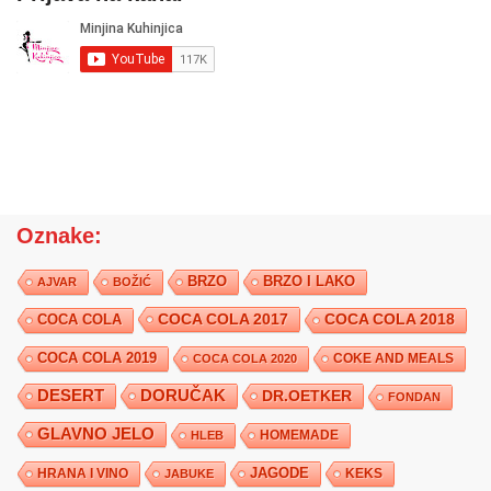
Oznake:
BRZO
BRZO I LAKO
AJVAR
BOŽIĆ
COCA COLA 2017
COCA COLA
COCA COLA 2018
COCA COLA 2019
COKE AND MEALS
COCA COLA 2020
DESERT
DORUČAK
DR.OETKER
FONDAN
GLAVNO JELO
HLEB
HOMEMADE
JAGODE
HRANA I VINO
KEKS
JABUKE