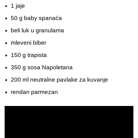
1 jaje
50 g baby spanaća
beli luk u granulama
mleveni biber
150 g trapista
350 g sosa Napoletana
200 ml neutralne pavlake za kuvanje
rendan parmezan