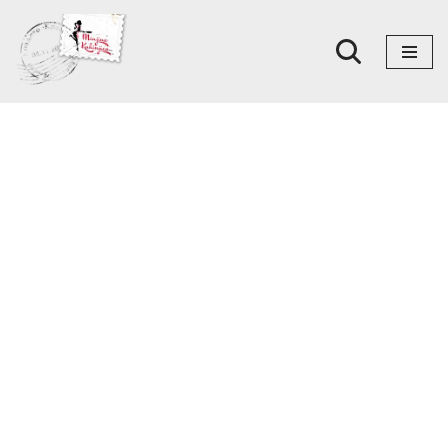
Skoči
na
sadržaj