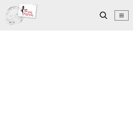
Skoči
na
sadržaj