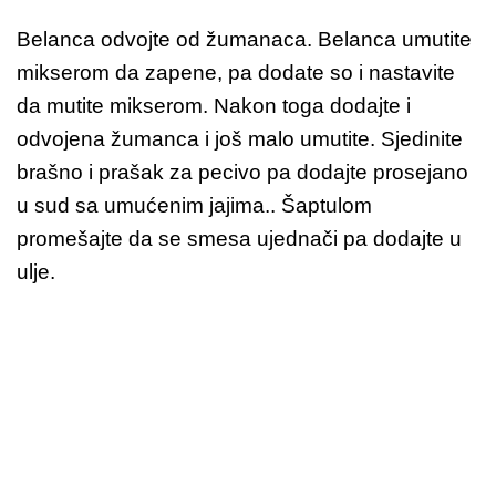
Belanca odvojte od žumanaca. Belanca umutite
mikserom da zapene, pa dodate so i nastavite
da mutite mikserom. Nakon toga dodajte i
odvojena žumanca i još malo umutite. Sjedinite
brašno i prašak za pecivo pa dodajte prosejano
u sud sa umućenim jajima.. Šaptulom
promešajte da se smesa ujednači pa dodajte u
ulje.