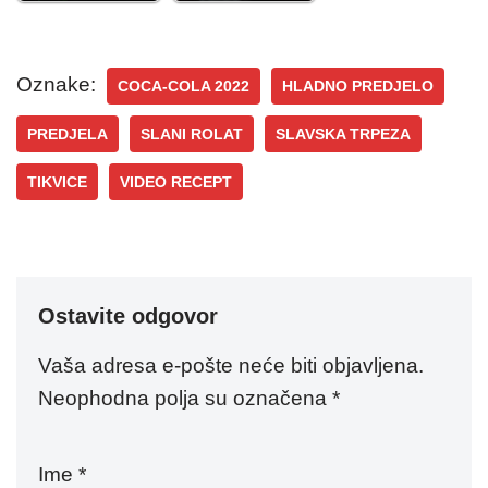
Oznake:
COCA-COLA 2022
HLADNO PREDJELO
PREDJELA
SLANI ROLAT
SLAVSKA TRPEZA
TIKVICE
VIDEO RECEPT
Ostavite odgovor
Vaša adresa e-pošte neće biti objavljena.
Neophodna polja su označena
*
Ime
*