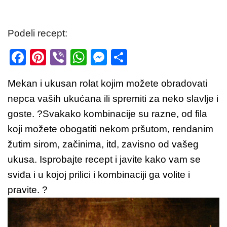
Podeli recept:
F
Pi
Vi
W
M
S
a
nt
b
h
e
h
Mekan i ukusan rolat kojim možete obradovati
c
er
er
at
ss
ar
nepca vaših ukućana ili spremiti za neko slavlje i
e
e
s
e
e
goste. ?Svakako kombinacije su razne, od fila
b
st
A
n
koji možete obogatiti nekom pršutom, rendanim
o
p
g
žutim sirom, začinima, itd, zavisno od vašeg
o
p
er
ukusa. Isprobajte recept i javite kako vam se
k
sviđa i u kojoj prilici i kombinaciji ga volite i
pravite. ?