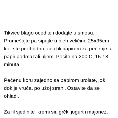
Tikvice blago ocedite i dodajte u smesu.
Promešajte pa sipajte u pleh veličine 25x35cm
koji ste prethodno obložili papirom za pečenje, a
papir podmazali uljem. Pecite na 200 C, 15-18
minuta.
Pečenu koru zajedno sa papirom urolate, još
dok je vruća, po užoj strani. Ostavite da se
ohladi.
Za fil sjedinite kremi sir, grčki jogurt i majonez.