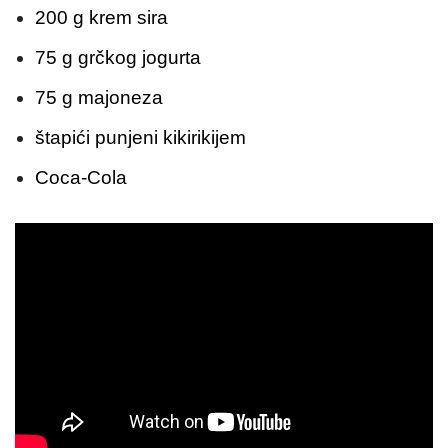
200 g krem sira
75 g grčkog jogurta
75 g majoneza
štapići punjeni kikirikijem
Coca-Cola