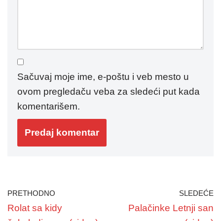
Sačuvaj moje ime, e-poštu i veb mesto u
ovom pregledaču veba za sledeći put kada
komentarišem.
PRETHODNO
SLEDEĆE
Rolat sa kidy
Palačinke Letnji san