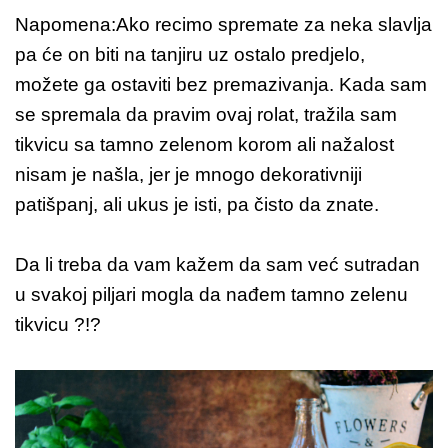
Napomena:Ako recimo spremate za neka slavlja
pa će on biti na tanjiru uz ostalo predjelo,
možete ga ostaviti bez premazivanja. Kada sam
se spremala da pravim ovaj rolat, tražila sam
tikvicu sa tamno zelenom korom ali nažalost
nisam je našla, jer je mnogo dekorativniji
patišpanj, ali ukus je isti, pa čisto da znate.
Da li treba da vam kažem da sam već sutradan
u svakoj piljari mogla da nađem tamno zelenu
tikvicu ?!?