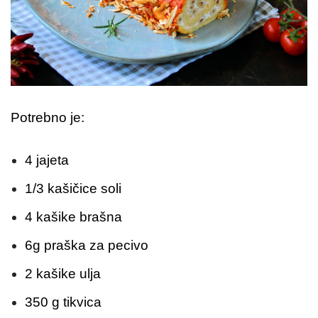
Potrebno je:
4 jajeta
1/3 kašičice soli
4 kašike brašna
6g praška za pecivo
2 kašike ulja
350 g tikvica