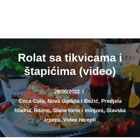
Rolat sa tikvicama i
štapićima (video)
28/06/2022
Coca-Cola
,
Nova Godina i Božić
,
Predjela
hladna
,
Razno
,
Slane torte i minjoni
,
Slavska
trpeza
,
Video recepti