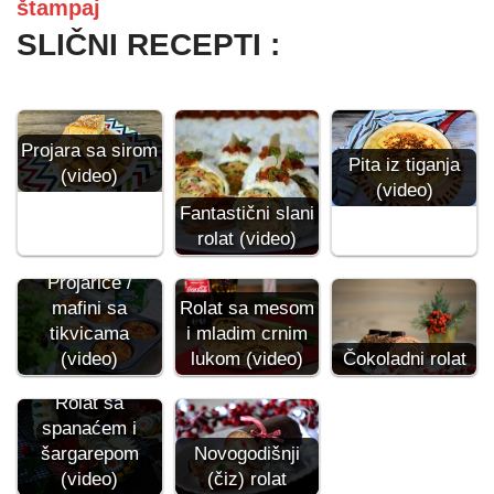
štampaj
SLIČNI RECEPTI :
Projara sa sirom
Pita iz tiganja
(video)
(video)
Fantastični slani
rolat (video)
Projarice /
mafini sa
Rolat sa mesom
tikvicama
i mladim crnim
(video)
lukom (video)
Čokoladni rolat
Rolat sa
spanaćem i
šargarepom
Novogodišnji
(video)
(čiz) rolat