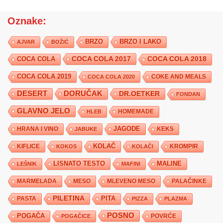
Oznake:
BRZO
BRZO I LAKO
AJVAR
BOŽIĆ
COCA COLA 2017
COCA COLA
COCA COLA 2018
COCA COLA 2019
COKE AND MEALS
COCA COLA 2020
DESERT
DORUČAK
DR.OETKER
FONDAN
GLAVNO JELO
HLEB
HOMEMADE
JAGODE
HRANA I VINO
KEKS
JABUKE
KIFLICE
KOLAČ
KROMPIR
KOKOS
KOLAČI
LISNATO TESTO
MALINE
LEŠNIK
MAFINI
MARMELADA
MESO
MLEVENO MESO
PALAČINKE
PILETINA
PITA
PASTA
PIZZA
PLAZMA
POSNO
POGAČA
POVRĆE
POGAČICE