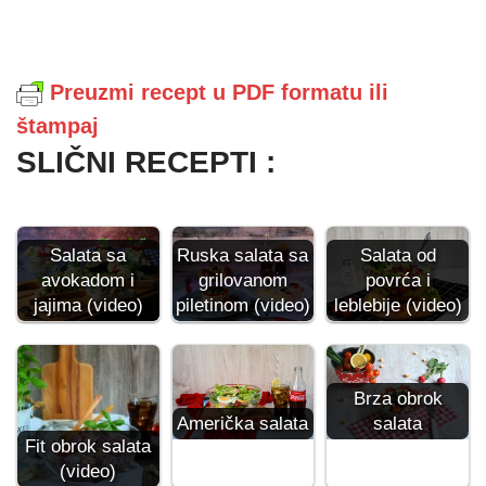
Preuzmi recept u PDF formatu ili
štampaj
SLIČNI RECEPTI :
Salata sa
Ruska salata sa
Salata od
avokadom i
grilovanom
povrća i
jajima (video)
piletinom (video)
leblebije (video)
Brza obrok
Američka salata
salata
Fit obrok salata
(video)