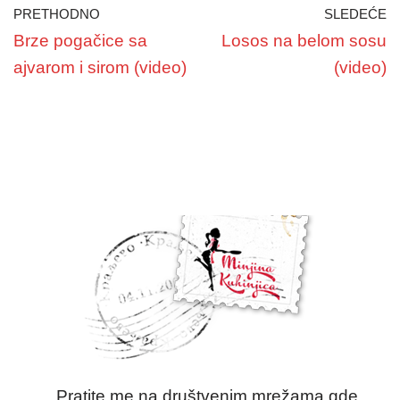
PRETHODNO
SLEDEĆE
Brze pogačice sa
Losos na belom sosu
ajvarom i sirom (video)
(video)
Pratite me na društvenim mrežama gde