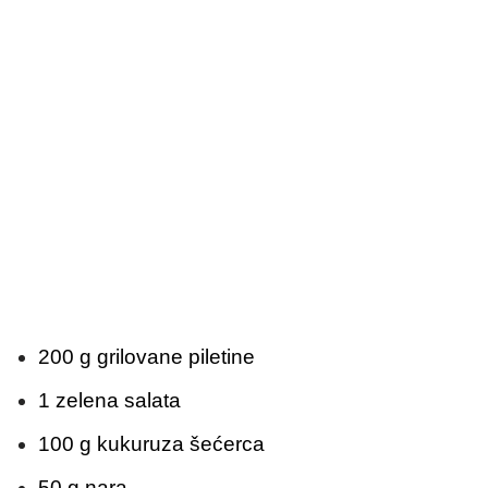
200 g grilovane piletine
1 zelena salata
100 g kukuruza šećerca
50 g nara