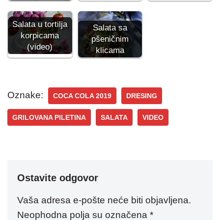
Salata u tortilja
Salata sa
korpicama
pšeničnim
(video)
klicama
Oznake:
COCA COLA 2019
DRESING
GRILOVANA PILETINA
SALATA
VIDEO
Ostavite odgovor
Vaša adresa e-pošte neće biti objavljena.
Neophodna polja su označena
*