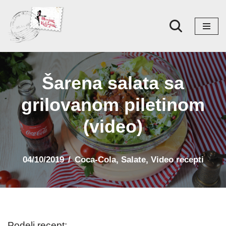
Skoči
na
sadržaj
Šarena salata sa
grilovanom piletinom
(video)
04/10/2019
Coca-Cola
,
Salate
,
Video recepti
Podeli recept: