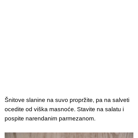
Šnitove slanine na suvo propržite, pa na salveti
ocedite od viška masnoće. Stavite na salatu i
pospite narendanim parmezanom.