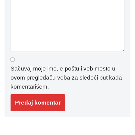
Sačuvaj moje ime, e-poštu i veb mesto u
ovom pregledaču veba za sledeći put kada
komentarišem.