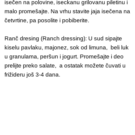
isečen na polovine, iseckanu grilovanu piletinu i
malo promešajte. Na vrhu stavite jaja isečena na
četvrtine, pa posolite i pobiberite.
Ranč dresing (Ranch dressing): U sud sipajte
kiselu pavlaku, majonez, sok od limuna, beli luk
u granulama, peršun i jogurt. Promešajte i deo
prelijte preko salate, a ostatak možete čuvati u
frižideru još 3-4 dana.