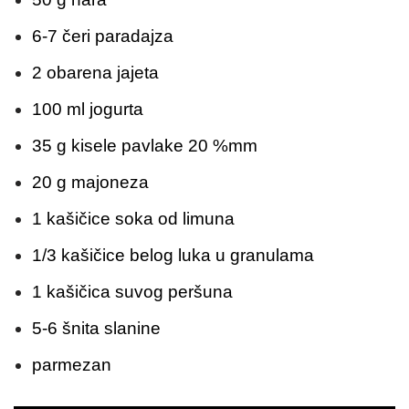
6-7 čeri paradajza
2 obarena jajeta
100 ml jogurta
35 g kisele pavlake 20 %mm
20 g majoneza
1 kašičice soka od limuna
1/3 kašičice belog luka u granulama
1 kašičica suvog peršuna
5-6 šnita slanine
parmezan