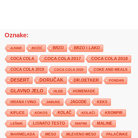
Oznake:
BRZO
BRZO I LAKO
AJVAR
BOŽIĆ
COCA COLA 2017
COCA COLA
COCA COLA 2018
COCA COLA 2019
COKE AND MEALS
COCA COLA 2020
DESERT
DORUČAK
DR.OETKER
FONDAN
GLAVNO JELO
HLEB
HOMEMADE
JAGODE
HRANA I VINO
KEKS
JABUKE
KIFLICE
KOLAČ
KROMPIR
KOKOS
KOLAČI
LISNATO TESTO
MALINE
LEŠNIK
MAFINI
MARMELADA
MESO
MLEVENO MESO
PALAČINKE