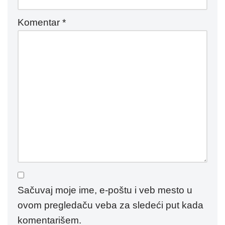
Komentar
*
Sačuvaj moje ime, e-poštu i veb mesto u
ovom pregledaču veba za sledeći put kada
komentarišem.