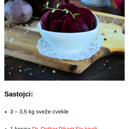
Sastojci:
3 – 3,5 kg sveže cvekle
1 kesica
Dr. Oetker Pikant Fix kiseli