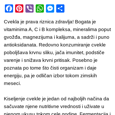
F
Pi
Vi
W
M
S
a
nt
b
h
e
h
Cvekla je prava riznica zdravlja! Bogata je
c
er
er
at
ss
ar
vitaminima A, C i B kompleksa, mineralima poput
e
e
s
e
e
gvožđa, magnezijuma i kalijuma, a sadrži i puno
b
st
A
n
antioksidanata. Redovno konzumiranje cvekle
o
p
g
poboljšava krvnu sliku, jača imunitet, podstiče
o
p
er
varenje i snižava krvni pritisak. Posebno je
k
poznata po tome što čisti organizam i daje
energiju, pa je odličan izbor tokom zimskih
meseci.
Kiseljenje cvekle je jedan od najboljih načina da
sačuvate njene nutritivne vrednosti i uživate u
njenom ukusu tokom cele godine. Fermentacija i