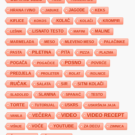
JAGODE
HRANA I VINO
KEKS
JABUKE
KIFLICE
KOLAČ
KROMPIR
KOKOS
KOLAČI
LISNATO TESTO
MALINE
LEŠNIK
MAFINI
MARMELADA
MESO
MLEVENO MESO
PALAČINKE
PILETINA
PITA
PASTA
PIZZA
PLAZMA
POSNO
POGAČA
POVRĆE
POGAČICE
PREDJELA
PROLETER
ROLAT
ROLNICE
RUČAK
SIR
SITNI KOLAČI
SALATA
SLANINA
SPANAĆ
TESTO
SLADOLED
TORTE
USKRS
TUTORIJAL
USKRŠNJA JAJA
VIDEO
VIDEO RECEPT
VEČERA
VANILA
YOUTUBE
VOĆE
ZA DECU
VIŠNJE
ZIMNICA