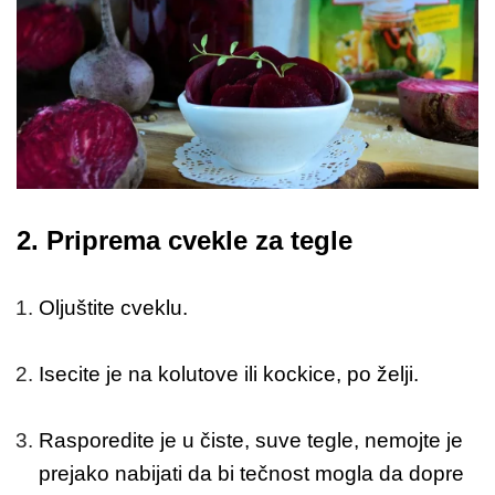
2.
Priprema cvekle za tegle
Oljuštite cveklu.
Isecite je na kolutove ili kockice, po želji.
Rasporedite je u čiste, suve tegle, nemojte je
prejako nabijati da bi tečnost mogla da dopre