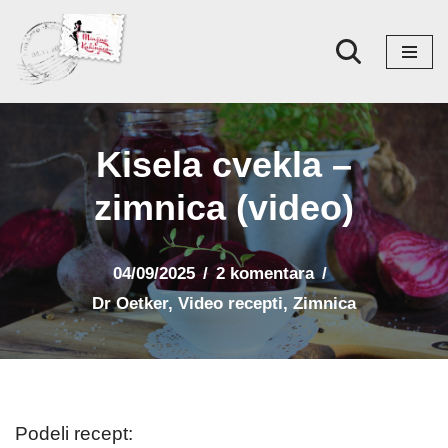
Skoči
na
sadržaj
Kisela cvekla –
zimnica (video)
04/09/2025
2 komentara
Dr Oetker
,
Video recepti
,
Zimnica
Podeli recept: