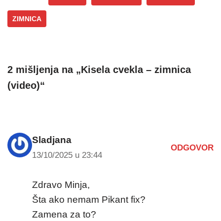
ZIMNICA
2 mišljenja na „Kisela cvekla – zimnica
(video)“
Sladjana
ODGOVOR
13/10/2025 u 23:44
Zdravo Minja,
Šta ako nemam Pikant fix?
Zamena za to?