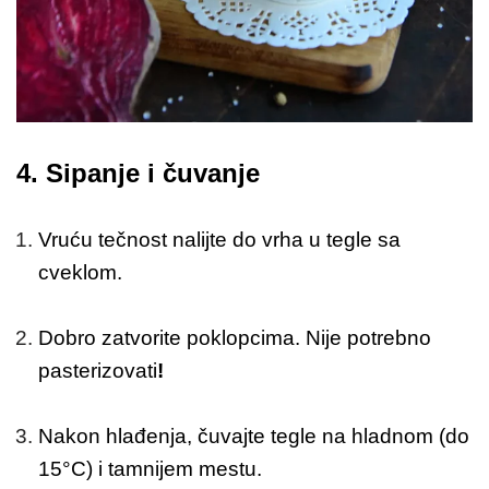
4.
Sipanje i čuvanje
Vruću tečnost nalijte do vrha u tegle sa
cveklom.
Dobro zatvorite poklopcima. Nije potrebno
pasterizovati
!
Nakon hlađenja, čuvajte tegle na hladnom (do
15°C) i tamnijem mestu.