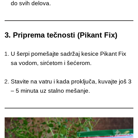
do svih delova.
3.
Priprema tečnosti (Pikant Fix)
U šerpi pomešajte sadržaj kesice Pikant Fix
sa vodom, sirćetom i šećerom.
Stavite na vatru i kada proključa, kuvajte još 3
– 5 minuta uz stalno mešanje.