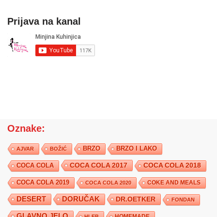
Prijava na kanal
Oznake:
BRZO
BRZO I LAKO
AJVAR
BOŽIĆ
COCA COLA 2017
COCA COLA
COCA COLA 2018
COCA COLA 2019
COKE AND MEALS
COCA COLA 2020
DESERT
DORUČAK
DR.OETKER
FONDAN
GLAVNO JELO
HLEB
HOMEMADE