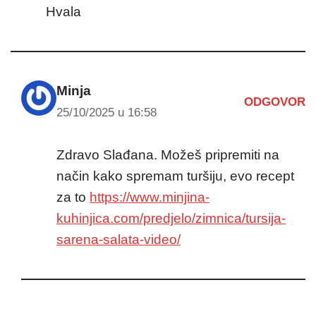
Hvala
Minja
ODGOVOR
25/10/2025 u 16:58
Zdravo Slađana. Možeš pripremiti na
način kako spremam turšiju, evo recept
za to
https://www.minjina-
kuhinjica.com/predjelo/zimnica/tursija-
sarena-salata-video/