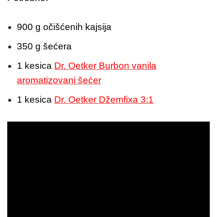
900 g očišćenih kajsija
350 g šećera
1 kesica
Dr. Oetker Burbon vanila
aromatizovani šećer
1 kesica
Dr. Oetker Džemfixa 3:1