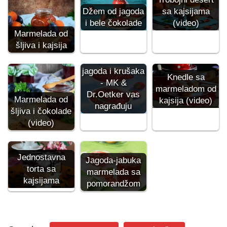
Džem od jagoda
sa kajsijama
i bele čokolade
(video)
Marmelada od
šljiva i kajsija
Marmelada od
jagoda i krušaka
Knedle sa
- MK &
marmeladom od
Dr.Oetker vas
Marmelada od
kajsija (video)
nagrađuju
šljiva i čokolade
(video)
Jednostavna
Jagoda-jabuka
torta sa
marmelada sa
kajsijama
pomorandžom