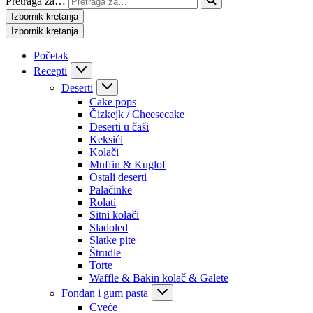
Pretraga za…
Izbornik kretanja
Izbornik kretanja
Početak
Recepti
Deserti
Cake pops
Čizkejk / Cheesecake
Deserti u čaši
Keksići
Kolači
Muffin & Kuglof
Ostali deserti
Palačinke
Rolati
Sitni kolači
Sladoled
Slatke pite
Štrudle
Torte
Waffle & Bakin kolač & Galete
Fondan i gum pasta
Cveće