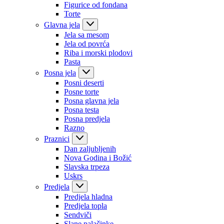
Figurice od fondana
Torte
Glavna jela
Jela sa mesom
Jela od povrća
Riba i morski plodovi
Pasta
Posna jela
Posni deserti
Posne torte
Posna glavna jela
Posna testa
Posna predjela
Razno
Praznici
Dan zaljubljenih
Nova Godina i Božić
Slavska trpeza
Uskrs
Predjela
Predjela hladna
Predjela topla
Sendviči
Slane palačinke