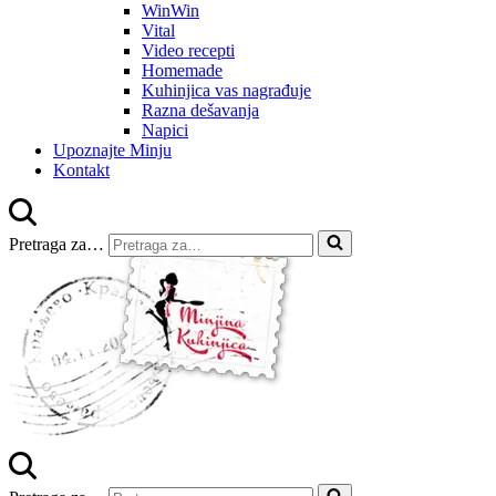
WinWin
Vital
Video recepti
Homemade
Kuhinjica vas nagrađuje
Razna dešavanja
Napici
Upoznajte Minju
Kontakt
Pretraga za…