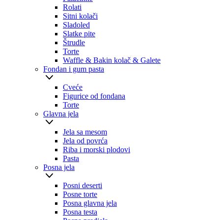
Rolati
Sitni kolači
Sladoled
Slatke pite
Štrudle
Torte
Waffle & Bakin kolač & Galete
Fondan i gum pasta
Cveće
Figurice od fondana
Torte
Glavna jela
Jela sa mesom
Jela od povrća
Riba i morski plodovi
Pasta
Posna jela
Posni deserti
Posne torte
Posna glavna jela
Posna testa