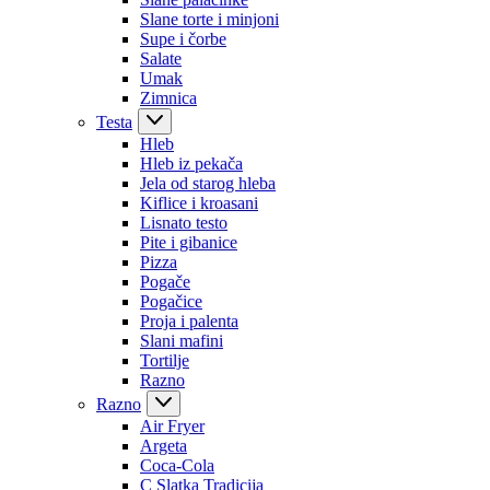
Slane torte i minjoni
Supe i čorbe
Salate
Umak
Zimnica
Testa
Hleb
Hleb iz pekača
Jela od starog hleba
Kiflice i kroasani
Lisnato testo
Pite i gibanice
Pizza
Pogače
Pogačice
Proja i palenta
Slani mafini
Tortilje
Razno
Razno
Air Fryer
Argeta
Coca-Cola
C Slatka Tradicija