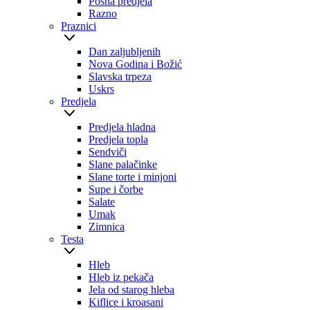
Posna predjela
Razno
Praznici
Dan zaljubljenih
Nova Godina i Božić
Slavska trpeza
Uskrs
Predjela
Predjela hladna
Predjela topla
Sendviči
Slane palačinke
Slane torte i minjoni
Supe i čorbe
Salate
Umak
Zimnica
Testa
Hleb
Hleb iz pekača
Jela od starog hleba
Kiflice i kroasani