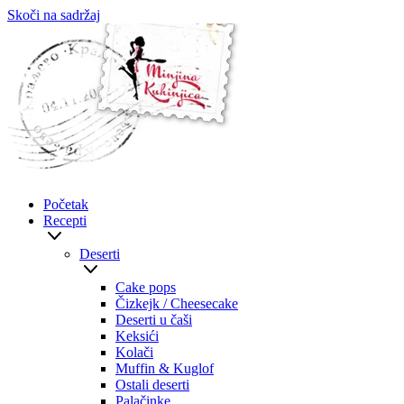
Skoči na sadržaj
Početak
Recepti
Deserti
Cake pops
Čizkejk / Cheesecake
Deserti u čaši
Keksići
Kolači
Muffin & Kuglof
Ostali deserti
Palačinke