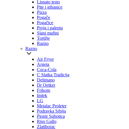
Lisnato testo
Pite i gibanice
Pizza
Pogače
Pogačice
Proja i palenta
Slani mafini
Tortilje
Razno
Razno
Air Fryer
Argeta
Coca-Cola
C Slatka Tradicija
Delimano
Dr Oetker
Frikom
Imlek
LG
Metalac Proleter
Podravka Srbija
Pionir Subotica
Riso Gallo
Zlatiborac