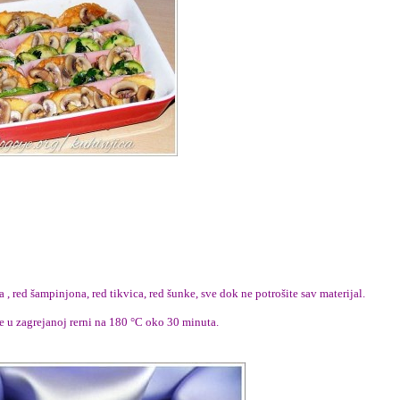
a , red šampinjona, red tikvica, red šunke, sve dok ne potrošite sav materijal.
te u zagrejanoj rerni na 180 °C oko 30 minuta.