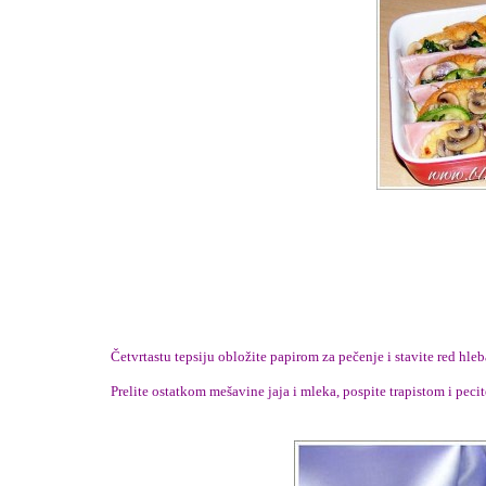
Četvrtastu tepsiju obložite papirom za pečenje i stavite red hleb
Prelite ostatkom mešavine jaja i mleka, pospite trapistom i peci