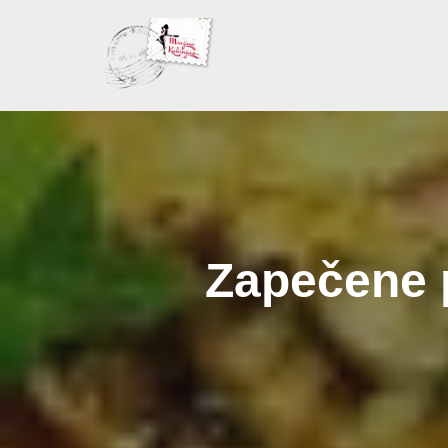
Skoči
na
sadržaj
Zapečene 