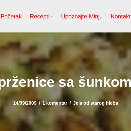
Početak
Recepti
Upoznajte Minju
Kontakt
prženice sa šunkom
14/09/2009
1 komentar
Jela od starog hleba