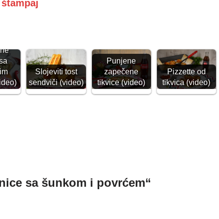
i štampaj
ne
 sa
Punjene
im
Slojeviti tost
zapečene
Pizzette od
ideo)
sendviči (video)
tikvice (video)
tikvica (video)
enice sa šunkom i povrćem“