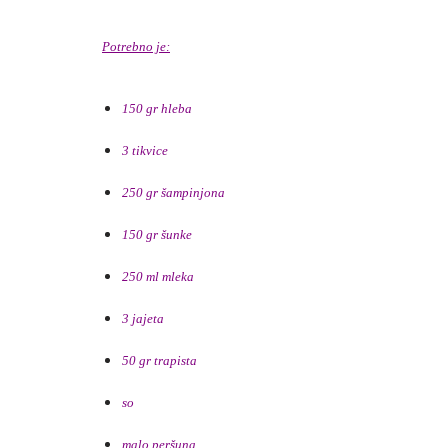
Potrebno je:
150 gr hleba
3 tikvice
250 gr šampinjona
150 gr šunke
250 ml mleka
3 jajeta
50 gr trapista
so
malo peršuna