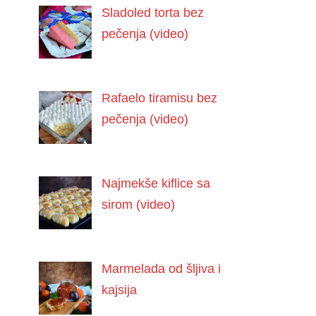
Sladoled torta bez
pečenja (video)
Rafaelo tiramisu bez
pečenja (video)
Najmekše kiflice sa
sirom (video)
Marmelada od šljiva i
kajsija