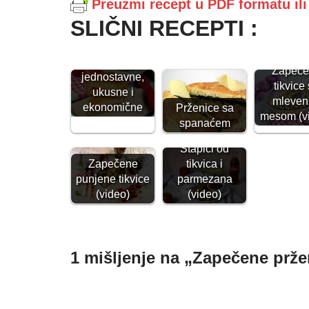
Preuzmi recept u PDF formatu il
SLIČNI RECEPTI :
Prženice -
Zapeče
jednostavne,
tikvice
ukusne i
mleven
ekonomične
Prženice sa
mesom (v
spanaćem
Štapići od
tikvica i
Zapečene
parmezana
punjene tikvice
(video)
(video)
1 mišljenje na „Zapečene prž