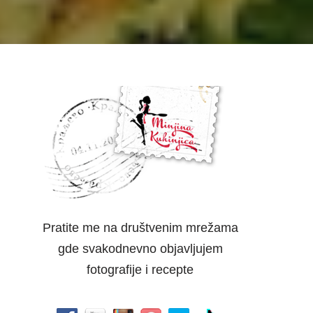
Pratite me na društvenim mrežama
gde svakodnevno objavljujem
fotografije i recepte