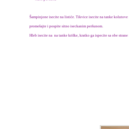
Šampinjone isecite na listiće. Tikvice isecite na tanke kolutove
promešajte i pospite sitno iseckanim peršunom.
Hleb isecite na na tanke kriške, kratko ga ispecite sa obe strane 