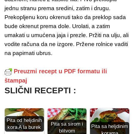
jednu stranu prema sredini, zatim i drugu.
Prekopljenu koru okrenuti tako da preklop sada
bude okrenut prema dole. Urolati, a zatim
umakati u umućena jaja i prezle. Pržiti na ulju, ali
vodite računa da ne izgore. Pržene rolnice vaditi
na papirnati ubrus.
Preuzmi recept u PDF formatu ili
štampaj
SLIČNI RECEPTI :
Pita od heljdinih
Pita sa sirom i
Pita sa heljdinim
kora A la burek
blitvom
korama