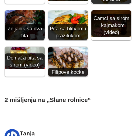
Čamci sa sirom
i kajmakom
Zeljanik sa dva
Pita sa blitvom i
(video)
fila
prazilukom
Domaća pita sa
sirom (video)
Filipove kocke
2 mišljenja na „Slane rolnice“
Tanja