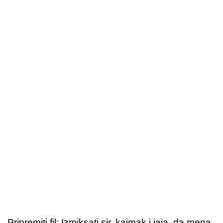
Pripremiti fil: Izmiksati sir, kajmak i jaja, da mena