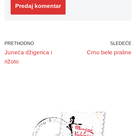
PRETHODNO
SLEDEĆE
Juneća džigerica i
Crno bele praline
rižoto