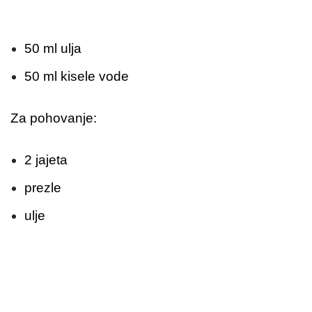
50 ml ulja
50 ml kisele vode
Za pohovanje:
2 jajeta
prezle
ulje