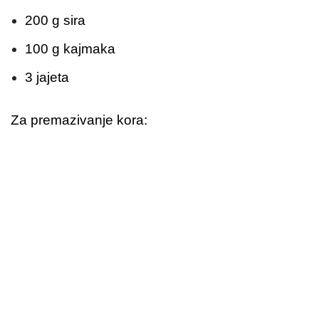
200 g sira
100 g kajmaka
3 jajeta
Za premazivanje kora: