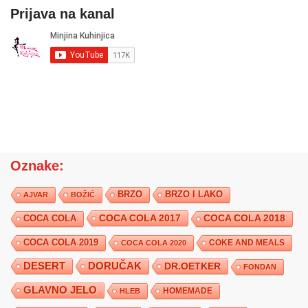
Prijava na kanal
Oznake:
BRZO
BRZO I LAKO
AJVAR
BOŽIĆ
COCA COLA 2017
COCA COLA
COCA COLA 2018
COCA COLA 2019
COKE AND MEALS
COCA COLA 2020
DESERT
DORUČAK
DR.OETKER
FONDAN
GLAVNO JELO
HLEB
HOMEMADE