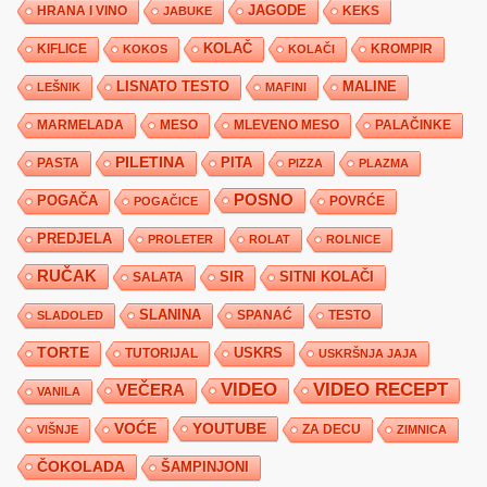
JAGODE
HRANA I VINO
KEKS
JABUKE
KIFLICE
KOLAČ
KROMPIR
KOKOS
KOLAČI
LISNATO TESTO
MALINE
LEŠNIK
MAFINI
MARMELADA
MESO
MLEVENO MESO
PALAČINKE
PILETINA
PITA
PASTA
PIZZA
PLAZMA
POSNO
POGAČA
POVRĆE
POGAČICE
PREDJELA
PROLETER
ROLAT
ROLNICE
RUČAK
SIR
SITNI KOLAČI
SALATA
SLANINA
SPANAĆ
TESTO
SLADOLED
TORTE
USKRS
TUTORIJAL
USKRŠNJA JAJA
VIDEO
VIDEO RECEPT
VEČERA
VANILA
YOUTUBE
VOĆE
ZA DECU
VIŠNJE
ZIMNICA
ČOKOLADA
ŠAMPINJONI