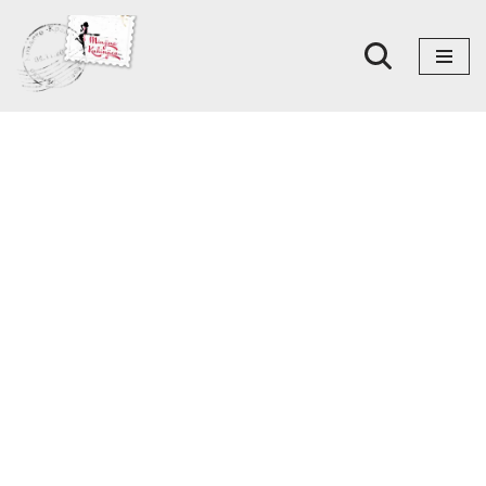
Skoči
na
sadržaj