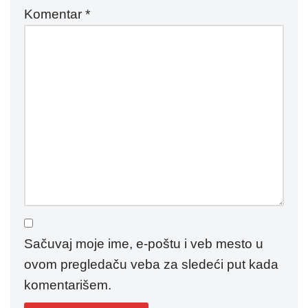
Komentar
*
Sačuvaj moje ime, e-poštu i veb mesto u
ovom pregledaču veba za sledeći put kada
komentarišem.