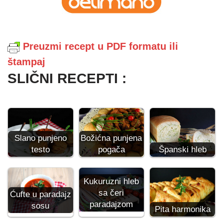
Preuzmi recept u PDF formatu ili
štampaj
SLIČNI RECEPTI :
Slano punjeno
Božićna punjena
testo
pogača
Španski hleb
Kukuruzni hleb
sa čeri
Ćufte u paradajz
paradajzom
sosu
Pita harmonika