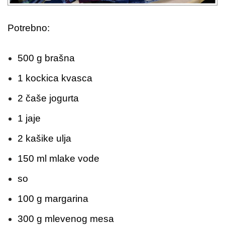
Potrebno:
500 g brašna
1 kockica kvasca
2 čaše jogurta
1 jaje
2 kašike ulja
150 ml mlake vode
so
100 g margarina
300 g mlevenog mesa