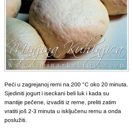
Peći u zagrejanoj rerni na 200 °C oko 20 minuta.
Sjediniti jogurt i iseckani beli luk i kada su
mantije pečene, izvaditi iz rerne, preliti zatim
vratiti još 2-3 minuta u isključenu rernu a onda
poslužiti.