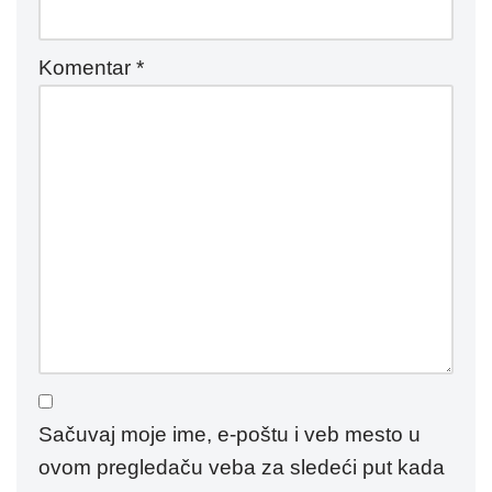
Komentar
*
Sačuvaj moje ime, e-poštu i veb mesto u
ovom pregledaču veba za sledeći put kada