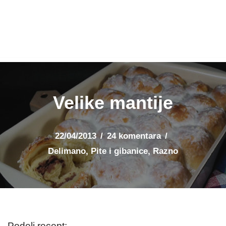
Velike mantije
22/04/2013
24 komentara
Delimano
,
Pite i gibanice
,
Razno
Podeli recept: