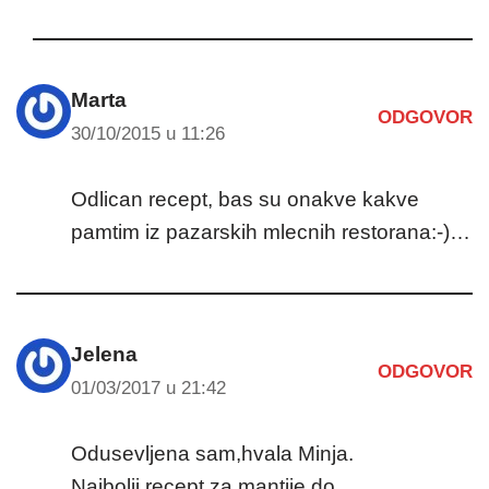
Marta
ODGOVOR
30/10/2015 u 11:26
Odlican recept, bas su onakve kakve
pamtim iz pazarskih mlecnih restorana:-)…
Jelena
ODGOVOR
01/03/2017 u 21:42
Odusevljena sam,hvala Minja.
Najbolji recept za mantije do