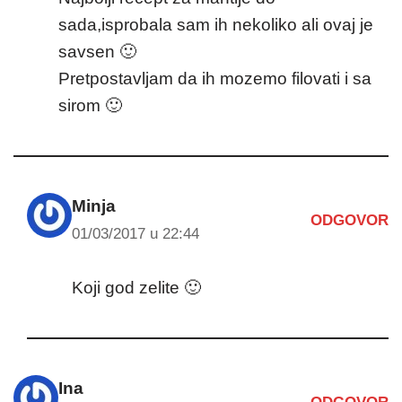
sada,isprobala sam ih nekoliko ali ovaj je
savsen 🙂
Pretpostavljam da ih mozemo filovati i sa
sirom 🙂
Minja
ODGOVOR
01/03/2017 u 22:44
Koji god zelite 🙂
Ina