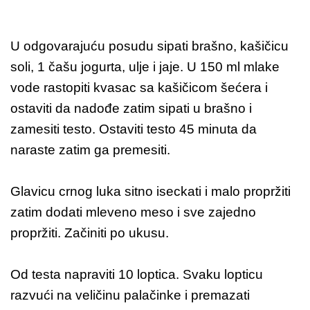
U odgovarajuću posudu sipati brašno, kašičicu
soli, 1 čašu jogurta, ulje i jaje. U 150 ml mlake
vode rastopiti kvasac sa kašičicom šećera i
ostaviti da nadođe zatim sipati u brašno i
zamesiti testo. Ostaviti testo 45 minuta da
naraste zatim ga premesiti.
Glavicu crnog luka sitno iseckati i malo propržiti
zatim dodati mleveno meso i sve zajedno
propržiti. Začiniti po ukusu.
Od testa napraviti 10 loptica. Svaku lopticu
razvući na veličinu palačinke i premazati