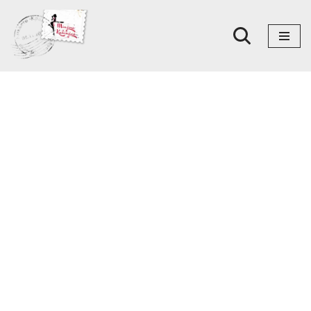
Skoči
na
sadržaj