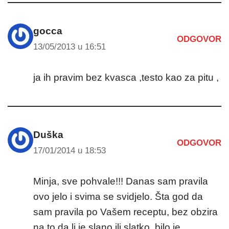
gocca
ODGOVOR
13/05/2013 u 16:51
ja ih pravim bez kvasca ,testo kao za pitu ,
Duška
ODGOVOR
17/01/2014 u 18:53
Minja, sve pohvale!!! Danas sam pravila
ovo jelo i svima se svidjelo. Šta god da
sam pravila po Vašem receptu, bez obzira
na to da li je slano ili slatko, bilo je