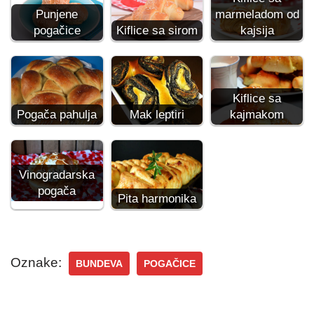
Punjene
marmeladom od
pogačice
Kiflice sa sirom
kajsija
Kiflice sa
Pogača pahulja
Mak leptiri
kajmakom
Vinogradarska
pogača
Pita harmonika
Oznake:
BUNDEVA
POGAČICE