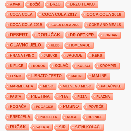
BRZO
BRZO I LAKO
AJVAR
BOŽIĆ
COCA COLA 2017
COCA COLA
COCA COLA 2018
COCA COLA 2019
COKE AND MEALS
COCA COLA 2020
DESERT
DORUČAK
DR.OETKER
FONDAN
GLAVNO JELO
HLEB
HOMEMADE
JAGODE
HRANA I VINO
KEKS
JABUKE
KIFLICE
KOLAČ
KROMPIR
KOKOS
KOLAČI
LISNATO TESTO
MALINE
LEŠNIK
MAFINI
MARMELADA
MESO
MLEVENO MESO
PALAČINKE
PILETINA
PITA
PASTA
PIZZA
PLAZMA
POSNO
POGAČA
POVRĆE
POGAČICE
PREDJELA
PROLETER
ROLAT
ROLNICE
RUČAK
SIR
SITNI KOLAČI
SALATA