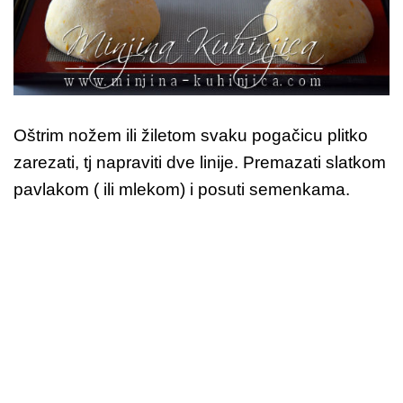
Oštrim nožem ili žiletom svaku pogačicu plitko
zarezati, tj napraviti dve linije. Premazati slatkom
pavlakom ( ili mlekom) i posuti semenkama.