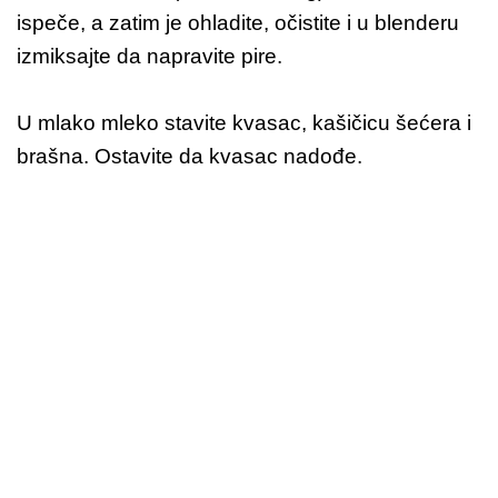
ispeče, a zatim je ohladite, očistite i u blenderu
izmiksajte da napravite pire.
U mlako mleko stavite kvasac, kašičicu šećera i
brašna. Ostavite da kvasac nadođe.