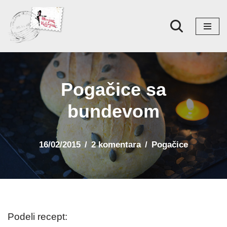
Skoči
na
sadržaj
Pogačice sa
bundevom
16/02/2015
2 komentara
Pogačice
Podeli recept: