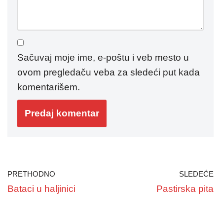
Sačuvaj moje ime, e-poštu i veb mesto u
ovom pregledaču veba za sledeći put kada
komentarišem.
PRETHODNO
SLEDEĆE
Bataci u haljinici
Pastirska pita