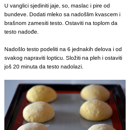
U vanglici sjediniti jaje, so, maslac i pire od
bundeve. Dodati mleko sa nadošlim kvascem i
brašnom zamesiti testo. Ostaviti na toplom da
testo nadođe.
Nadošlo testo podeliti na 6 jednakih delova i od
svakog napraviti lopticu. Složiti na pleh i ostaviti
još 20 minuta da testo nadolazi.