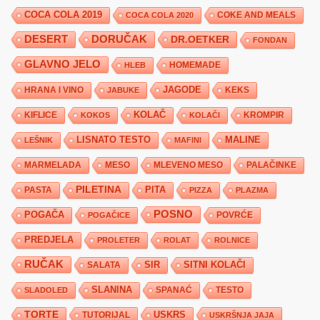
COCA COLA 2019
COKE AND MEALS
COCA COLA 2020
DESERT
DORUČAK
DR.OETKER
FONDAN
GLAVNO JELO
HLEB
HOMEMADE
JAGODE
HRANA I VINO
KEKS
JABUKE
KIFLICE
KOLAČ
KROMPIR
KOKOS
KOLAČI
LISNATO TESTO
MALINE
LEŠNIK
MAFINI
MARMELADA
MESO
MLEVENO MESO
PALAČINKE
PILETINA
PITA
PASTA
PIZZA
PLAZMA
POSNO
POGAČA
POVRĆE
POGAČICE
PREDJELA
PROLETER
ROLAT
ROLNICE
RUČAK
SIR
SITNI KOLAČI
SALATA
SLANINA
SPANAĆ
TESTO
SLADOLED
TORTE
USKRS
TUTORIJAL
USKRŠNJA JAJA