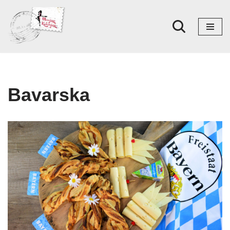
Skoči
na
sadržaj
Bavarska