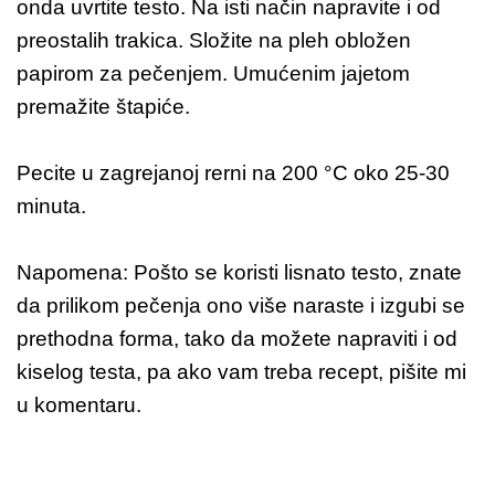
onda uvrtite testo. Na isti način napravite i od
preostalih trakica. Složite na pleh obložen
papirom za pečenjem. Umućenim jajetom
premažite štapiće.
Pecite u zagrejanoj rerni na 200 °C oko 25-30
minuta.
Napomena: Pošto se koristi lisnato testo, znate
da prilikom pečenja ono više naraste i izgubi se
prethodna forma, tako da možete napraviti i od
kiselog testa, pa ako vam treba recept, pišite mi
u komentaru.