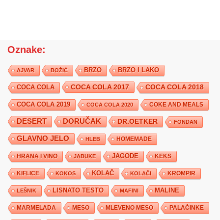
Oznake:
BRZO
BRZO I LAKO
AJVAR
BOŽIĆ
COCA COLA 2017
COCA COLA
COCA COLA 2018
COCA COLA 2019
COKE AND MEALS
COCA COLA 2020
DESERT
DORUČAK
DR.OETKER
FONDAN
GLAVNO JELO
HLEB
HOMEMADE
JAGODE
HRANA I VINO
KEKS
JABUKE
KIFLICE
KOLAČ
KROMPIR
KOKOS
KOLAČI
LISNATO TESTO
MALINE
LEŠNIK
MAFINI
MARMELADA
MESO
MLEVENO MESO
PALAČINKE