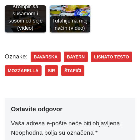
Krompir sa
susamom i
sosom od soje
Tufahije na moj
(video)
način (video)
Oznake:
BAVARSKA
BAYERN
LISNATO TESTO
MOZZARELLA
SIR
ŠTAPIĆI
Ostavite odgovor
Vaša adresa e-pošte neće biti objavljena.
Neophodna polja su označena
*