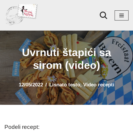
Skoči
na
sadržaj
Uvrnuti štapići sa
sirom (video)
12/05/2022
Lisnato testo
,
Video recepti
Podeli recept: