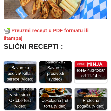
Preuzmi recept u PDF formatu ili
štampaj
SLIČNI RECEPTI :
Proteinske
palačinke /
Bavarska
Bavarski
Idea- 4.oktobar
peciva/ Kifla i
proizvodi
od 11-14 h
perece (video)
(video)
Krompir sa četiri
vrste sira /
Oktoberfest
Čokoladna fruti
Prolećna
(video)
torta (video)
pogača (video)