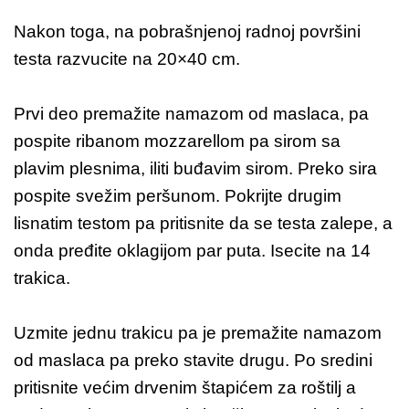
Nakon toga, na pobrašnjenoj radnoj površini
testa razvucite na 20×40 cm.
Prvi deo premažite namazom od maslaca, pa
pospite ribanom mozzarellom pa sirom sa
plavim plesnima, iliti buđavim sirom. Preko sira
pospite svežim peršunom. Pokrijte drugim
lisnatim testom pa pritisnite da se testa zalepe, a
onda pređite oklagijom par puta. Isecite na 14
trakica.
Uzmite jednu trakicu pa je premažite namazom
od maslaca pa preko stavite drugu. Po sredini
pritisnite većim drvenim štapićem za roštilj a