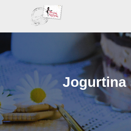
Skoči
na
sadržaj
Jogurtina