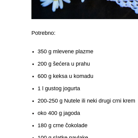
Potrebno:
350 g mlevene plazme
200 g šećera u prahu
600 g keksa u komadu
1 l gustog jogurta
200-250 g Nutele ili neki drugi crni krem
oko 400 g jagoda
180 g crne čokolade
100 g slatke pavlake