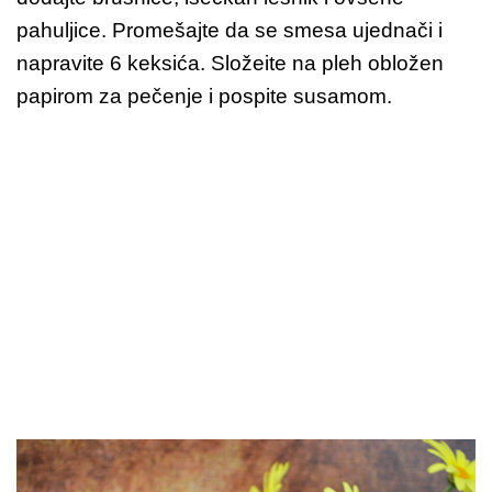
pahuljice. Promešajte da se smesa ujednači i
napravite 6 keksića. Složeite na pleh obložen
papirom za pečenje i pospite susamom.