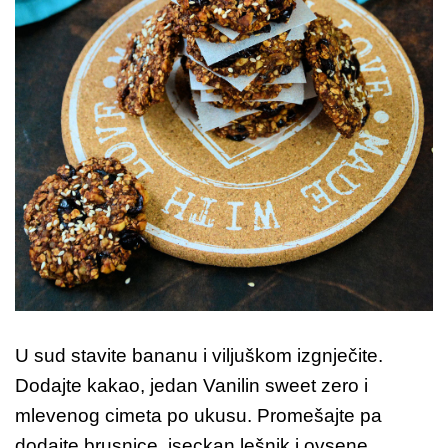
U sud stavite bananu i viljuškom izgnječite.
Dodajte kakao, jedan Vanilin sweet zero i
mlevenog cimeta po ukusu. Promešajte pa
dodajte brusnice, iseckan lešnik i ovsene