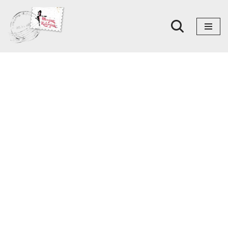
Skoči
na
sadržaj