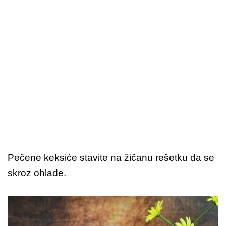
Pečene keksiće stavite na žičanu rešetku da se
skroz ohlade.