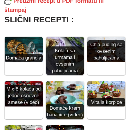
Preuzmi recept u PDF formatu ili
štampaj
SLIČNI RECEPTI :
Chia puding sa
Kolači sa
ovsenim
urmama i
Domaća granola
pahuljicama
ovsenim
pahuljicama
Mix 8 kolača od
jedne osnovne
smese (video)
Vitalis korpice
Domaće krem
bananice (video)