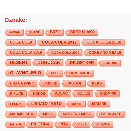
Oznake:
BRZO
BRZO I LAKO
AJVAR
BOŽIĆ
COCA COLA 2017
COCA COLA
COCA COLA 2018
COCA COLA 2019
COKE AND MEALS
COCA COLA 2020
DESERT
DORUČAK
DR.OETKER
FONDAN
GLAVNO JELO
HLEB
HOMEMADE
JAGODE
HRANA I VINO
KEKS
JABUKE
KIFLICE
KOLAČ
KROMPIR
KOKOS
KOLAČI
LISNATO TESTO
MALINE
LEŠNIK
MAFINI
MARMELADA
MESO
MLEVENO MESO
PALAČINKE
PILETINA
PITA
PASTA
PIZZA
PLAZMA