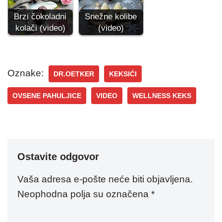
Brzi čokoladni
Snežne kolibe
kolači (video)
(video)
Oznake:
DR.OETKER
KEKSIĆI
OVSENE PAHULJICE
VIDEO
WELLNESS KEKS
Ostavite odgovor
Vaša adresa e-pošte neće biti objavljena.
Neophodna polja su označena
*