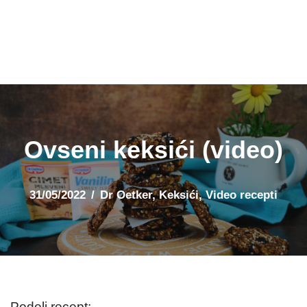
Ovseni keksići (video)
31/05/2022
Dr Oetker
,
Keksići
,
Video recepti
Podeli recept: