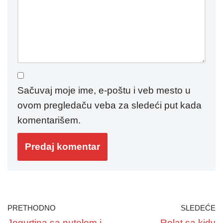
Sačuvaj moje ime, e-poštu i veb mesto u
ovom pregledaču veba za sledeći put kada
komentarišem.
PRETHODNO
SLEDEĆE
Jogurtina sa nutelom i
Rolat sa kidy